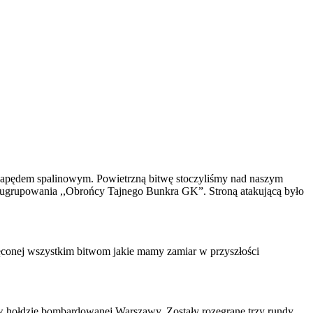
 napędem spalinowym. Powietrzną bitwę stoczyliśmy nad naszym
 ugrupowania ,,Obrońcy Tajnego Bunkra GK”. Stroną atakującą było
conej wszystkim bitwom jakie mamy zamiar w przyszłości
 hołdzie bombardowanej Warszawy. Zostały rozegrane trzy rundy