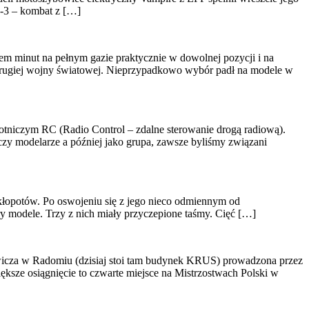
ig-3 – kombat z […]
em minut na pełnym gazie praktycznie w dowolnej pozycji i na
rugiej wojny światowej. Nieprzypadkowo wybór padł na modele w
tniczym RC (Radio Control – zdalne sterowanie drogą radiową).
zy modelarze a później jako grupa, zawsze byliśmy związani
kłopotów. Po oswojeniu się z jego nieco odmiennym od
y modele. Trzy z nich miały przyczepione taśmy. Cięć […]
towicza w Radomiu (dzisiaj stoi tam budynek KRUS) prowadzona przez
ksze osiągnięcie to czwarte miejsce na Mistrzostwach Polski w