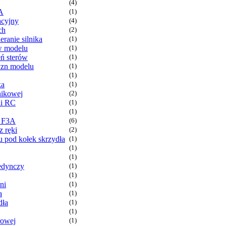
(4)
A
(1)
acyjny
(4)
ch
(2)
eranie silnika
(1)
 w modelu
(1)
ń sterów
(1)
yzn modelu
(1)
(1)
ka
(1)
nikowej
(2)
li RC
(1)
(1)
r F3A
(6)
 ręki
(2)
 pod kołek skrzydła
(1)
(1)
(1)
edynczy
(1)
(1)
ni
(1)
a
(1)
dła
(1)
(1)
rowej
(1)