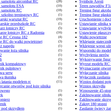
 samolotu aircombat RC
(28)
Symbole Aresti
 samolotu ESA
(10)
Teren zawodów F3
 samolotu RC
(18)
Trening figur akrob
 szkolno treningowy RC
(1)
Trening figur płaski
arski warsztat RC
(19)
Uruchomienie i doci
arskie przedszkole RC
(1)
Ustawianie silnika
arz lotniczy RC
(5)
Ustawianie wychyle
arze lotniczy RC z Radomia
(16)
Ustawienie płaszcz
e RC Cessna 182
(4)
Walki powietrzne
e RC do walki powietrznej
(3)
Wklejanie stateczni
ż napędu
(1)
Wklejenie wręgi sil
wanie łoża silnika
(1)
Wsporniki do mode
2
(1)
Wychylenia sterów
6
(1)
Wykonywanie figu
nik kompaktowy
(1)
Wyrzut modelu RC z
nik pulpitowy
(1)
Wyznaczanie otworu
wa serw
(1)
Wyłączanie silnika
wa tłumika
(1)
Wyłącznik zasilania
 latania modelem rc
(11)
Wznios dodatni poj
rcanie otworów pod łoże silnika
Wznios skrzydła
nowego
(1)
Wznoszenie 45-stop
ek
(4)
Zaklinowanie silnik
omierz
(1)
Zaklinowanie skrzy
rnik
(2)
Zakręt 180 stopni
 pod skrzydłem
(1)
Zasilanie świecy ża