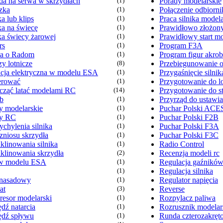
da na serwa w skrzydłach
(1)
Porady modelarskie
zka
(1)
Połączenie odbiorni
a lub klips
(1)
Praca silnika model
ka na świecę
(1)
Prawidłowo złożon
ka świecy żarowej
(1)
Prawidłowy start m
rs
(1)
Program F3A
wa o Radom
(1)
Program figur akro
y lotnicze
(8)
Przebiegunowanie 
lacja elektryczna w modelu ESA
(1)
Przygaśnięcie silnik
terować
(1)
Przygotowanie do l
acząć latać modelami RC
(14)
Przygotowanie do st
b
(1)
Przyrząd do ustawia
y modelarskie
(1)
Puchar Polski ACE
y RC
(1)
Puchar Polski F2B
chylenia silnika
(1)
Puchar Polski F3A
zniosu skrzydła
(1)
Puchar Polski F3C
klinowania silnika
(1)
Radio Control
aklinowania skrzydła
(2)
Recenzja modeli rc
w modelu ESA
(1)
Regulacja gaźnikó
(1)
Regulacja silnika
 nasadowy
(1)
Regulator napięcia
at
(3)
Reverse
esor modelarski
(1)
Rozpylacz paliwa
dź natarcia
(1)
Rozrusznik modelar
dź spływu
(1)
Runda czterozakręt