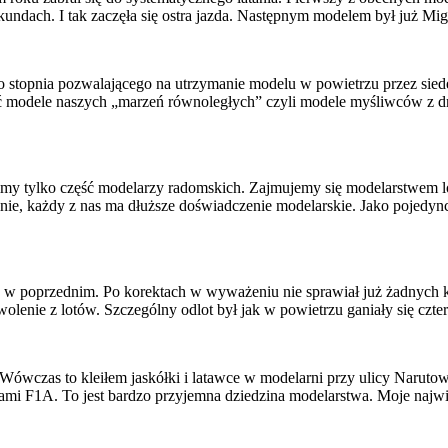
sekundach. I tak zaczęła się ostra jazda. Następnym modelem był już M
o stopnia pozwalającego na utrzymanie modelu w powietrzu przez sied
 modele naszych „marzeń równoległych” czyli modele myśliwców z d
y tylko część modelarzy radomskich. Zajmujemy się modelarstwem lo
ie, każdy z nas ma dłuższe doświadczenie modelarskie. Jako pojedync
ż w poprzednim. Po korektach w wyważeniu nie sprawiał już żadnych 
nie z lotów. Szczególny odlot był jak w powietrzu ganiały się czter
 Wówczas to kleiłem jaskółki i latawce w modelarni przy ulicy Naru
i F1A. To jest bardzo przyjemna dziedzina modelarstwa. Moje najwię