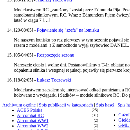
Modelarstwem RC „zarażony” został przez Edmunda Pija. Przez
samolotami silnikowymi RC. Wraz z Edmundem Pijem ćwiczyli f
latać w ciągu 7 […]
[20/08/05] -
Pojawienie się "szefa" na lotnisku
Na naszym lotnisku po raz pierwszy w tym sezonie pojawił się 
razem z modelami :) Z samochodu wyjął szybowiec DANIEL, w
[05/04/05] -
Rozpoczęcie sezonu
Nareszcie ciepło i wolne dni. Postanowiliśmy z T-Jr. oblatać 
odpaleniu silnika i wstępnej regulacji pojawiły się pierwsze k
[18/02/05] -
Łukasz Toczewski
Modelarstwem zacząłem się interesować odkąd pamiętam, a RC
holowane z wyciągarki i Sadków – modele silnikowe RC. Do pr
Archiwum ogólne
|
Spis publikacji w kategoriach
|
Spis haseł
|
Spis h
ACES Polska
(25)
Gaźn
Aircombat RC
(31)
Giełd
Aircombat WW1
(2)
GML
Aircombat WW2
(2)