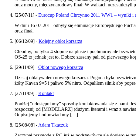
oraz mocny, międzynarodowy finał. W walkach uczestniczyli pilo
[25/07/11] -
Eurocup Poland Chrcynno 2011 WW1 – wyniki i z
W dniu 16-07-2011 odbyły się eliminacje Europejskiego Puch
oraz finał.
[06/12/09] -
Kolejny oblot korsarza
Chłodny, bo tylko 4 stopnie na plusie i pochmurny ale bezwi
OS-25 to jednak jest to. Dobrze zassany pali od pierwszego ko
[29/11/09] -
Oblot nowego korsarza
Dzisiaj oblatywałem nowego korsarza. Pogoda była bezwietrzna
żółty Kavan 9×5 i paliwo 5% nitro. Odpaliłem silnik aby pop
[27/11/09] -
Kontakt
Poniżej “udostępniamy” sposoby kontaktowania się z nami. Jeś
rozpocznij od [MODELARZ] (dużymi literami i wraz z nawia
Odpisujemy i odpowiadamy […]
[25/08/08] -
Adam Tkaczuk
Zaczynał przygodę z RC już w podstawówce ale dopiero w tym 