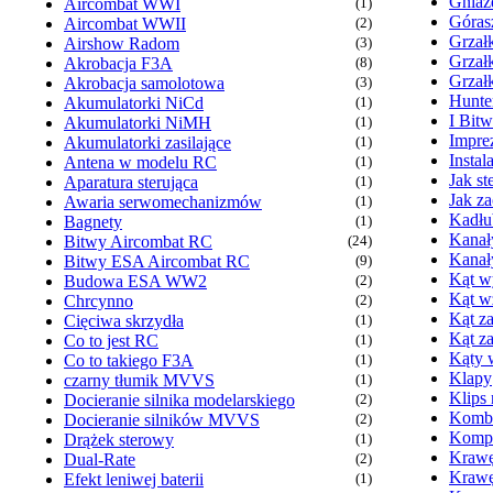
Gniaz
Aircombat WWI
(1)
Góras
Aircombat WWII
(2)
Grzałk
Airshow Radom
(3)
Grzał
Akrobacja F3A
(8)
Grzał
Akrobacja samolotowa
(3)
Hunte
Akumulatorki NiCd
(1)
I Bit
Akumulatorki NiMH
(1)
Imprez
Akumulatorki zasilające
(1)
Insta
Antena w modelu RC
(1)
Jak s
Aparatura sterująca
(1)
Jak z
Awaria serwomechanizmów
(1)
Kadłu
Bagnety
(1)
Kanał
Bitwy Aircombat RC
(24)
Kanał
Bitwy ESA Aircombat RC
(9)
Kąt wy
Budowa ESA WW2
(2)
Kąt w
Chrcynno
(2)
Kąt za
Cięciwa skrzydła
(1)
Kąt z
Co to jest RC
(1)
Kąty 
Co to takiego F3A
(1)
Klapy
czarny tłumik MVVS
(1)
Klips
Docieranie silnika modelarskiego
(2)
Komb
Docieranie silników MVVS
(2)
Kompr
Drążek sterowy
(1)
Krawę
Dual-Rate
(2)
Krawę
Efekt leniwej baterii
(1)