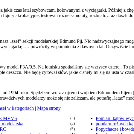
 jakiś czas latał szybowcami holowanymi z wyciągarki. Później z chę
igury akrobacyjne, testowali różne samoloty, rozbijali… aż doszli d
nasz „szef” sekcji modelarskiej Edmund Pij. Nic nadzwyczajnego mogło 
yciągarkę i… powróciły wspomnienia z dawnych lat. Oczywiście inn
nowy model F3A/0,5. Na lotnisku spotkaliśmy się wszyscy czterej. To p
rople deszczu. Nie będę cytował słów, jakie cisneły mi się na usta w c
 od 1994 roku. Spędziłem wraz z ojcem i wujkiem Edmundem Pijem (m
awdziwych modelarzy może się nie zaliczam, ale potrafię „latać” mo
aseł w kategoriach
|
Mapa strony
ik MVVS
(3)
Pomiaru kątów wych
a modelarska
(5)
pomiaru różnych k
 RC
(6)
Popychacze i bowd