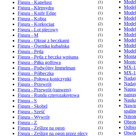
Model
Figura - Kapelusz
(1)
Model
Figura - Klepsydra
(1)
Model
Figura - Knife Edge
(1)
Model
Figura - Kobra
(1)
Model
Figura - Korkociąg
(2)
Model
Figura - Lot plecowy
(1)
Model
Figura - M
(1)
Model
Figura - Okrąg z beczkami
(1)
Model
Figura - Ósemka kubańska
(2)
Model
Figura - Pętla
(1)
Monta
Figura - Pętla z beczką wpisaną
(1)
Monto
Figura - Piłka golfowa
(1)
MX-1
Figura - Podwójny Immelman
(1)
MX-1
Figura - Półbeczka
(1)
Nadaj
Figura - Połowa koniczynki
(1)
Nadaj
Figura - Przewrót
(1)
Napra
Figura - Przewrót (ranwers)
(1)
napra
Figura - Runda czterozakrętowa
(1)
Nauka
Figura - S
(1)
Nawie
Figura - Skobel
(1)
spali
Figura - Sześć
(1)
Nitrot
Figura - Wywrót
(1)
Obrot
Figura - Z
(1)
Odbio
Figura - Ześlizg na ogon
(1)
Otwór
Figura - Ześlizg na ogon przez plecy
(1)