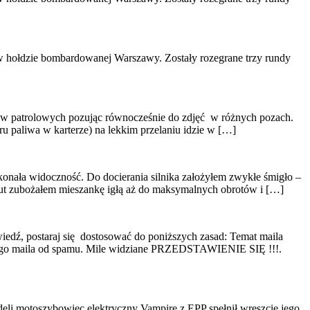
 hołdzie bombardowanej Warszawy. Zostały rozegrane trzy rundy
tów patrolowych pozując równocześnie do zdjęć w różnych pozach.
ru paliwa w karterze) na lekkim przelaniu idzie w […]
konała widoczność. Do docierania silnika założyłem zwykłe śmigło –
inut zubożałem mieszankę igłą aż do maksymalnych obrotów i […]
wiedź, postaraj się dostosować do poniższych zasad: Temat maila
jego maila od spamu. Mile widziane PRZEDSTAWIENIE SIĘ !!!.
eli motoszybowiec elektryczny Vampire z EPP spełnił wreszcie jego