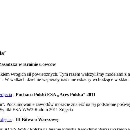
ia’
Zasadzka w Krainie Łowców
atakiem wrogich sił powietrznych. Tym razem walczyliśmy modelami z
. W walkach dzielnie wspierały nas inne eskadry wchodzące w skład
djecia
-
Pucharu Polski ESA „Aces Polska” 2011
”. Podsumowanie zawodów możecie znaleźć na tej podstronie poświę
Wyniki ESA WW2 Radom 2011 Zdjęcia
djęcia
-
III Bitwa o Warszawę
aru ACES WW2 Polska na terenie lotniska Aerokluby Warszawskiego w