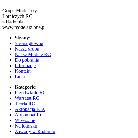
Grupa Modelarzy
Lotniczych RC
z Radomia
www.modelarz.one.pl
Strony:
Strona główna
Nasza grupa
Nasze Modele RC
Do pobrania
Informacje
Kontakt
Linki
Kategorie:
Przedszkole RC
Warsztat RC
Teoria RC
Akrobacja F3A
Aircombat RC
W sezonie
Na lotnisku
Zawody w Radomiu