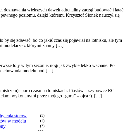
ci doznawania większych dawek adrenaliny zaczął budować i latać
o pewnego poziomu, dzięki któremu Krzysztof Sionek nauczył się
by się zdawać, bo co jakiś czas się pojawiał na lotnisku, ale tym
i modelarze z którymi znamy […]
ierwsze loty w tym sezonie, nogi jak zwykle lekko waciane. Po
zasie chowania modelu pod […]
istrzem) sporo czasu na lotniskach: Piastów – szybowce RC
delami wykonanymi przez mojego „guru” – ojca :). […]
ylenia sterów
(1)
ątów w modelu
(1)
eny
(2)