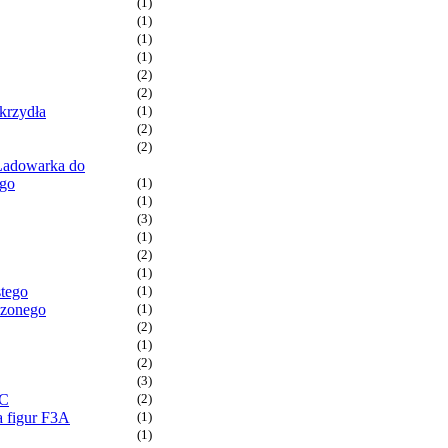
(1)
(1)
(1)
(1)
(2)
(2)
krzydła
(1)
(2)
(2)
Ładowarka do
ego
(1)
(1)
(3)
(1)
(2)
(1)
stego
(1)
dzonego
(1)
(2)
(1)
(2)
(3)
RC
(2)
 figur F3A
(1)
(1)