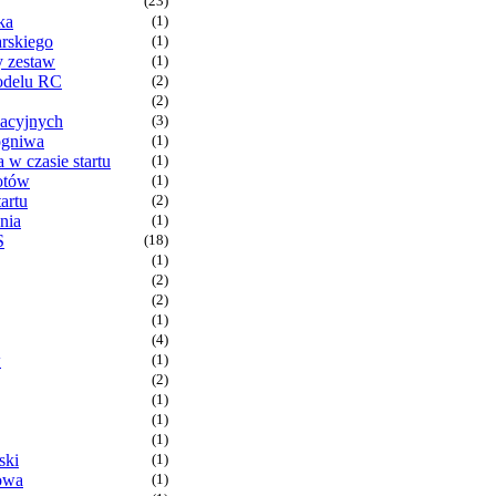
(23)
ka
(1)
arskiego
(1)
y zestaw
(1)
odelu RC
(2)
(2)
bacyjnych
(3)
ogniwa
(1)
a w czasie startu
(1)
otów
(1)
artu
(2)
nia
(1)
S
(18)
(1)
(2)
(2)
(1)
(4)
w
(1)
(2)
(1)
(1)
(1)
ski
(1)
owa
(1)