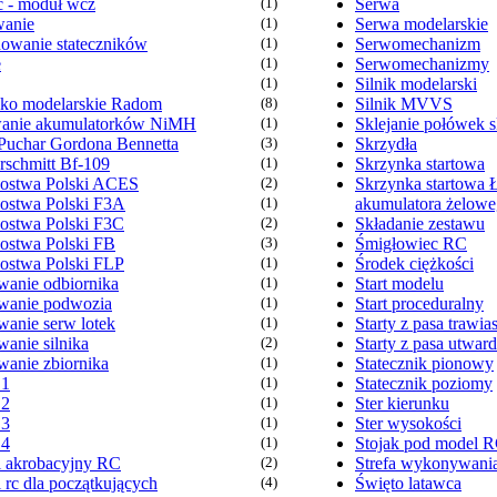
 - moduł wcz
(1)
Serwa
anie
(1)
Serwa modelarskie
owanie stateczników
(1)
Serwomechanizm
e
(1)
Serwomechanizmy
(1)
Silnik modelarski
sko modelarskie Radom
(8)
Silnik MVVS
anie akumulatorków NiMH
(1)
Sklejanie połówek s
Puchar Gordona Bennetta
(3)
Skrzydła
rschmitt Bf-109
(1)
Skrzynka startowa
zostwa Polski ACES
(2)
Skrzynka startowa 
zostwa Polski F3A
(1)
akumulatora żelow
zostwa Polski F3C
(2)
Składanie zestawu
zostwa Polski FB
(3)
Śmigłowiec RC
zostwa Polski FLP
(1)
Środek ciężkości
anie odbiornika
(1)
Start modelu
anie podwozia
(1)
Start proceduralny
anie serw lotek
(1)
Starty z pasa trawia
anie silnika
(2)
Starty z pasa utwar
anie zbiornika
(1)
Statecznik pionowy
 1
(1)
Statecznik poziomy
 2
(1)
Ster kierunku
 3
(1)
Ster wysokości
 4
(1)
Stojak pod model 
 akrobacyjny RC
(2)
Strefa wykonywania
 rc dla początkujących
(4)
Święto latawca