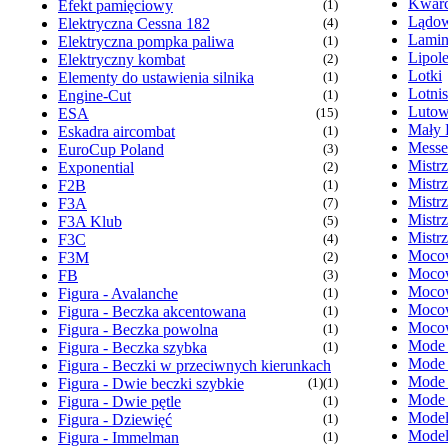
Kwarc
Efekt pamięciowy
(1)
Lądow
Elektryczna Cessna 182
(4)
Lamin
Elektryczna pompka paliwa
(1)
Lipol
Elektryczny kombat
(2)
Lotki
Elementy do ustawienia silnika
(1)
Lotni
Engine-Cut
(1)
Lutow
ESA
(15)
Mały 
Eskadra aircombat
(1)
Messe
EuroCup Poland
(3)
Mistr
Exponential
(2)
Mistr
F2B
(1)
Mistr
F3A
(7)
Mistr
F3A Klub
(5)
Mistr
F3C
(4)
Mocow
F3M
(2)
Mocow
FB
(3)
Mocow
Figura - Avalanche
(1)
Mocow
Figura - Beczka akcentowana
(1)
Mocow
Figura - Beczka powolna
(1)
Mode
Figura - Beczka szybka
(1)
Mode
Figura - Beczki w przeciwnych kierunkach
Mode
Figura - Dwie beczki szybkie
(1)
(1)
Mode
Figura - Dwie pętle
(1)
Model
Figura - Dziewięć
(1)
Model
Figura - Immelman
(1)