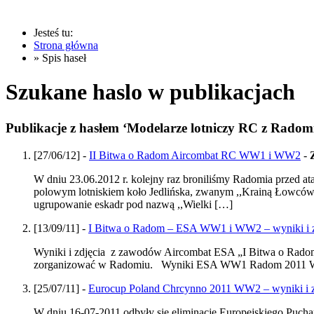
Jesteś tu:
Strona główna
» Spis haseł
Szukane haslo w publikacjach
Publikacje z hasłem ‘Modelarze lotniczy RC z Radom
[27/06/12] -
II Bitwa o Radom Aircombat RC WW1 i WW2
-
W dniu 23.06.2012 r. kolejny raz broniliśmy Radomia przed 
polowym lotniskiem koło Jedlińska, zwanym ,,Krainą Łowców”
ugrupowanie eskadr pod nazwą ,,Wielki […]
[13/09/11] -
I Bitwa o Radom – ESA WW1 i WW2 – wyniki i z
Wyniki i zdjęcia z zawodów Aircombat ESA „I Bitwa o Radom
zorganizować w Radomiu. Wyniki ESA WW1 Radom 2011 
[25/07/11] -
Eurocup Poland Chrcynno 2011 WW2 – wyniki i z
W dniu 16-07-2011 odbyły się eliminacje Europejskiego Puch