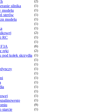
ch
(2)
eranie silnika
(1)
 w modelu
(1)
ń sterów
(1)
yzn modelu
(1)
(1)
ka
(1)
nikowej
(2)
li RC
(1)
(1)
r F3A
(6)
 ręki
(2)
 pod kołek skrzydła
(1)
(1)
(1)
edynczy
(1)
(1)
ni
(1)
a
(1)
dła
(1)
(1)
rowej
(1)
 spalinowego
(1)
omiu
(9)
o starcie
(1)