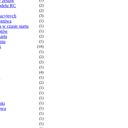
y zestaw
(1)
odelu RC
(2)
(2)
bacyjnych
(3)
ogniwa
(1)
a w czasie startu
(1)
otów
(1)
artu
(2)
nia
(1)
S
(18)
(1)
(2)
(2)
(1)
(4)
w
(1)
(2)
(1)
(1)
(1)
ski
(1)
owa
(1)
(1)
(1)
(1)