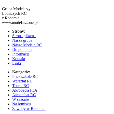
Grupa Modelarzy
Lotniczych RC
z Radomia
www.modelarz.one.pl
Strony:
Strona główna
Nasza grupa
Nasze Modele RC
Do pobrania
Informacje
Kontakt
Linki
Kategorie:
Przedszkole RC
Warsztat RC
Teoria RC
Akrobacja F3A
Aircombat RC
W sezonie
Na lotnisku
Zawody w Radomiu