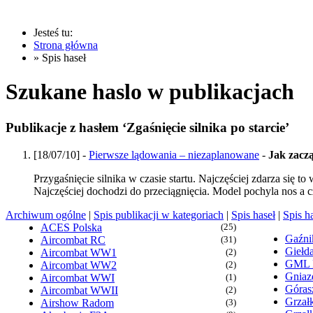
Jesteś tu:
Strona główna
» Spis haseł
Szukane haslo w publikacjach
Publikacje z hasłem ‘Zgaśnięcie silnika po starcie’
[18/07/10] -
Pierwsze lądowania – niezaplanowane
-
Jak zacz
Przygaśnięcie silnika w czasie startu. Najczęściej zdarza się
Najczęściej dochodzi do przeciągnięcia. Model pochyla nos a
Archiwum ogólne
|
Spis publikacji w kategoriach
|
Spis haseł
|
Spis h
ACES Polska
(25)
Gaźn
Aircombat RC
(31)
Giełd
Aircombat WW1
(2)
GML
Aircombat WW2
(2)
Gniaz
Aircombat WWI
(1)
Góras
Aircombat WWII
(2)
Grzałk
Airshow Radom
(3)