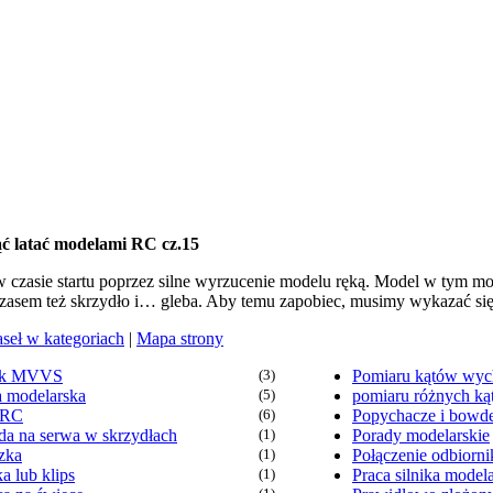
ąć latać modelami RC cz.15
 to w czasie startu poprzez silne wyrzucenie modelu ręką. Model w tym 
 czasem też skrzydło i… gleba. Aby temu zapobiec, musimy wykazać s
aseł w kategoriach
|
Mapa strony
ik MVVS
(3)
Pomiaru kątów wych
a modelarska
(5)
pomiaru różnych k
 RC
(6)
Popychacze i bowd
da na serwa w skrzydłach
(1)
Porady modelarskie
zka
(1)
Połączenie odbiorni
a lub klips
(1)
Praca silnika model