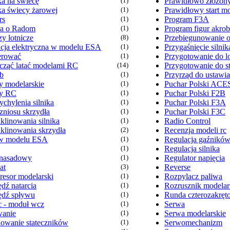
ka na świecę
(1)
Prawidłowo złożon
ka świecy żarowej
(1)
Prawidłowy start m
rs
(1)
Program F3A
wa o Radom
(1)
Program figur akro
y lotnicze
(8)
Przebiegunowanie 
lacja elektryczna w modelu ESA
(1)
Przygaśnięcie silnik
terować
(1)
Przygotowanie do l
acząć latać modelami RC
(14)
Przygotowanie do st
b
(1)
Przyrząd do ustawia
y modelarskie
(1)
Puchar Polski ACE
y RC
(1)
Puchar Polski F2B
chylenia silnika
(1)
Puchar Polski F3A
zniosu skrzydła
(1)
Puchar Polski F3C
klinowania silnika
(1)
Radio Control
aklinowania skrzydła
(2)
Recenzja modeli rc
w modelu ESA
(1)
Regulacja gaźnikó
(1)
Regulacja silnika
 nasadowy
(1)
Regulator napięcia
at
(3)
Reverse
esor modelarski
(1)
Rozpylacz paliwa
dź natarcia
(1)
Rozrusznik modelar
dź spływu
(1)
Runda czterozakręt
 - moduł wcz
(1)
Serwa
anie
(1)
Serwa modelarskie
owanie stateczników
(1)
Serwomechanizm