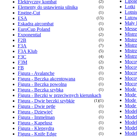
Lipol
Elektryczny kombat
(2)
Lotki
Elementy do ustawienia silnika
(1)
Lotni
Engine-Cut
(1)
Lutow
ESA
(15)
Mały 
Eskadra aircombat
(1)
Messe
EuroCup Poland
(3)
Mistr
Exponential
(2)
Mistr
F2B
(1)
Mistr
F3A
(7)
Mistr
F3A Klub
(5)
Mistr
F3C
(4)
Mocow
F3M
(2)
Mocow
FB
(3)
Mocow
Figura - Avalanche
(1)
Mocow
Figura - Beczka akcentowana
(1)
Mocow
Figura - Beczka powolna
(1)
Mode
Figura - Beczka szybka
(1)
Mode
Figura - Beczki w przeciwnych kierunkach
Mode
Figura - Dwie beczki szybkie
(1)
(1)
Mode
Figura - Dwie pętle
(1)
Model
Figura - Dziewięć
(1)
Model
Figura - Immelman
(1)
Model
Figura - Kapelusz
(1)
Model
Figura - Klepsydra
(1)
Model
Figura - Knife Edge
(1)