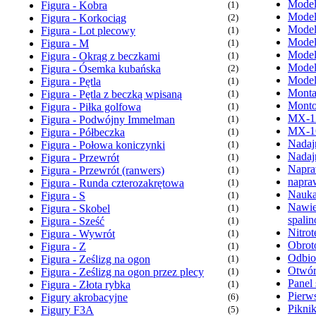
Model
Figura - Kobra
(1)
Model
Figura - Korkociąg
(2)
Model
Figura - Lot plecowy
(1)
Model
Figura - M
(1)
Model
Figura - Okrąg z beczkami
(1)
Model
Figura - Ósemka kubańska
(2)
Model
Figura - Pętla
(1)
Monta
Figura - Pętla z beczką wpisaną
(1)
Monto
Figura - Piłka golfowa
(1)
MX-1
Figura - Podwójny Immelman
(1)
MX-1
Figura - Półbeczka
(1)
Nadaj
Figura - Połowa koniczynki
(1)
Nadaj
Figura - Przewrót
(1)
Napra
Figura - Przewrót (ranwers)
(1)
napra
Figura - Runda czterozakrętowa
(1)
Nauka
Figura - S
(1)
Nawie
Figura - Skobel
(1)
spali
Figura - Sześć
(1)
Nitrot
Figura - Wywrót
(1)
Obrot
Figura - Z
(1)
Odbio
Figura - Ześlizg na ogon
(1)
Otwór
Figura - Ześlizg na ogon przez plecy
(1)
Panel 
Figura - Złota rybka
(1)
Pierw
Figury akrobacyjne
(6)
Pikni
Figury F3A
(5)