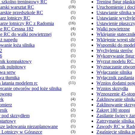
 szkolno treningowy RC
(1)
Trening figur płaski
arski warsztat RC
(19)
Uruchomienie i doci
arskie przedszkole RC
(1)
Ustawianie silnika
arz lotniczy RC
(5)
Ustawianie wychyle
arze lotniczy RC z Radomia
(16)
Ustawienie płaszcz
e RC Cessna 182
(4)
Walki powietrzne
e RC do walki powietrznej
(3)
Wklejanie stateczni
ż napędu
(1)
Wklejenie wręgi sil
wanie łoża silnika
(1)
Wsporniki do mode
2
(1)
Wychylenia sterów
6
(1)
Wykonywanie figu
nik kompaktowy
(1)
Wyrzut modelu RC z
nik pulpitowy
(1)
Wyznaczanie otworu
wa serw
(1)
Wyłączanie silnika
wa tłumika
(1)
Wyłącznik zasilania
 latania modelem rc
(11)
Wznios dodatni poj
rcanie otworów pod łoże silnika
Wznios skrzydła
nowego
(1)
Wznoszenie 45-stop
ek
(4)
Zaklinowanie silnik
omierz
(1)
Zaklinowanie skrzy
rnik
(2)
Zakręt 180 stopni
 pod skrzydłem
(1)
Zasilanie świecy ża
startowy
(1)
Zatrzymanie silnika
sze lądowania niezaplanowane
(1)
Zawody RC w Rad
k Lotniczy w Góraszce
(3)
Zgaśnięcie silnika p