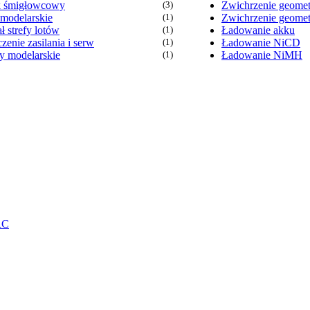
k śmigłowcowy
(3)
Zwichrzenie geome
 modelarskie
(1)
Zwichrzenie geomet
ł strefy lotów
(1)
Ładowanie akku
zenie zasilania i serw
(1)
Ładowanie NiCD
y modelarskie
(1)
Ładowanie NiMH
RC