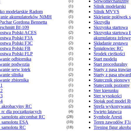
e
(1)
Serwomechanizmy
(1)
Silnik modelarski
sko modelarskie Radom
(8)
Silnik MVVS
anie akumulatorków NiMH
(1)
Sklejanie połówek s
Puchar Gordona Bennetta
(3)
Skrzydła
rschmitt Bf-109
(1)
Skrzynka startowa
zostwa Polski ACES
(2)
Skrzynka startowa 
zostwa Polski F3A
(1)
akumulatora żelow
zostwa Polski F3C
(2)
Składanie zestawu
zostwa Polski FB
(3)
Śmigłowiec RC
zostwa Polski FLP
(1)
Środek ciężkości
anie odbiornika
(1)
Start modelu
anie podwozia
(1)
Start proceduralny
anie serw lotek
(1)
Starty z pasa trawia
anie silnika
(2)
Starty z pasa utwar
anie zbiornika
(1)
Statecznik pionowy
 1
(1)
Statecznik poziomy
 2
(1)
Ster kierunku
 3
(1)
Ster wysokości
 4
(1)
Stojak pod model 
 akrobacyjny RC
(2)
Strefa wykonywania
 rc dla początkujących
(4)
Święto latawca
 samolotu aircombat RC
(28)
Symbole Aresti
 samolotu ESA
(10)
Teren zawodów F3
 samolotu RC
(18)
Trening figur akrob