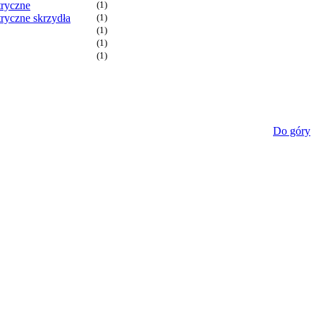
tryczne
(1)
ryczne skrzydła
(1)
(1)
(1)
(1)
Do góry