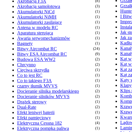
Grzał
Akrobacja F3A
(8)
Grzał
Akrobacja samolotowa
(3)
Hunte
Akumulatorki NiCd
(1)
I Bit
Akumulatorki NiMH
(1)
Imprez
Akumulatorki zasilające
(1)
Insta
Antena w modelu RC
(1)
Jak s
Aparatura sterująca
(1)
Jak z
Awaria serwomechanizmów
(1)
Kadłu
Bagnety
(1)
Kanał
Bitwy Aircombat RC
(24)
Kanał
Bitwy ESA Aircombat RC
(9)
Kąt wy
Budowa ESA WW2
(2)
Kąt w
Chrcynno
(2)
Kąt za
Cięciwa skrzydła
(1)
Kąt z
Co to jest RC
(1)
Kąty 
Co to takiego F3A
(1)
Klapy
czarny tłumik MVVS
(1)
Klips
Docieranie silnika modelarskiego
(2)
Komb
Docieranie silników MVVS
(2)
Kompr
Drążek sterowy
(1)
Krawę
Dual-Rate
(2)
Krawę
Efekt leniwej baterii
(1)
Kwarc
Efekt pamięciowy
(1)
Lądow
Elektryczna Cessna 182
(4)
Lamin
Elektryczna pompka paliwa
(1)