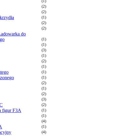
(1)
(2)
(2)
krzydła
(1)
(2)
(2)
Ładowarka do
ego
(1)
(1)
(3)
(1)
(2)
(1)
stego
(1)
dzonego
(1)
(2)
(1)
(2)
(3)
RC
(2)
 figur F3A
(1)
(1)
(4)
A
(1)
acyjny
(4)