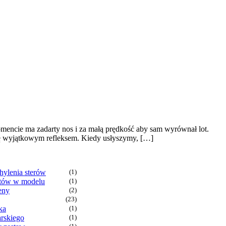
momencie ma zadarty nos i za małą prędkość aby sam wyrównał lot.
ię wyjątkowym refleksem. Kiedy usłyszymy, […]
ylenia sterów
(1)
ątów w modelu
(1)
eny
(2)
(23)
ka
(1)
arskiego
(1)