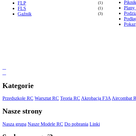
Pikni
FLP
(1)
Plany
FLS
(1)
Podzia
Gaźnik
(3)
Podłąc
Pokaz
Kategorie
Przedszkole RC
Warsztat RC
Teoria RC
Akrobacja F3A
Aircombat 
Nasze strony
Nasza grupa
Nasze Modele RC
Do pobrania
Linki