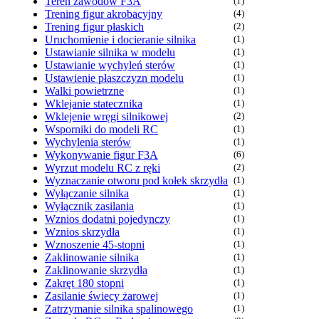
Teren zawodów F3A
(1)
Trening figur akrobacyjny
(4)
Trening figur płaskich
(2)
Uruchomienie i docieranie silnika
(1)
Ustawianie silnika w modelu
(1)
Ustawianie wychyleń sterów
(1)
Ustawienie płaszczyzn modelu
(1)
Walki powietrzne
(1)
Wklejanie statecznika
(1)
Wklejenie wręgi silnikowej
(2)
Wsporniki do modeli RC
(1)
Wychylenia sterów
(1)
Wykonywanie figur F3A
(6)
Wyrzut modelu RC z ręki
(2)
Wyznaczanie otworu pod kołek skrzydła
(1)
Wyłączanie silnika
(1)
Wyłącznik zasilania
(1)
Wznios dodatni pojedynczy
(1)
Wznios skrzydła
(1)
Wznoszenie 45-stopni
(1)
Zaklinowanie silnika
(1)
Zaklinowanie skrzydła
(1)
Zakręt 180 stopni
(1)
Zasilanie świecy żarowej
(1)
Zatrzymanie silnika spalinowego
(1)