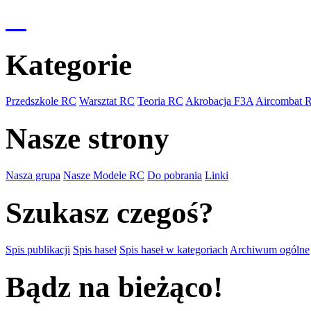
Kategorie
Przedszkole RC
Warsztat RC
Teoria RC
Akrobacja F3A
Aircombat 
Nasze strony
Nasza grupa
Nasze Modele RC
Do pobrania
Linki
Szukasz czegoś?
Spis publikacji
Spis haseł
Spis haseł w kategoriach
Archiwum ogólne
Bądz na bieżąco!