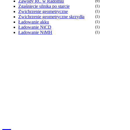
Zawody RC w Radomiu
(9)
Zgaśnięcie silnika po starcie
(1)
Zwichrzenie geometryczne
(1)
Zwichrzenie geometryczne skrzydła
(1)
Ładowanie akku
(1)
Ładowanie NiCD
(1)
Ładowanie NiMH
(1)