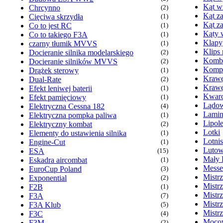
Kąt w
Chrcynno
(2)
Kąt za
Cięciwa skrzydła
(1)
Kąt z
Co to jest RC
(1)
Kąty 
Co to takiego F3A
(1)
Klapy
czarny tłumik MVVS
(1)
Klips
Docieranie silnika modelarskiego
(2)
Komb
Docieranie silników MVVS
(2)
Kompr
Drążek sterowy
(1)
Krawę
Dual-Rate
(2)
Krawę
Efekt leniwej baterii
(1)
Kwarc
Efekt pamięciowy
(1)
Lądow
Elektryczna Cessna 182
(4)
Lamin
Elektryczna pompka paliwa
(1)
Lipol
Elektryczny kombat
(2)
Lotki
Elementy do ustawienia silnika
(1)
Lotni
Engine-Cut
(1)
Lutow
ESA
(15)
Mały 
Eskadra aircombat
(1)
Messe
EuroCup Poland
(3)
Mistr
Exponential
(2)
Mistr
F2B
(1)
Mistr
F3A
(7)
Mistr
F3A Klub
(5)
Mistr
F3C
(4)
Mocow
F3M
(2)