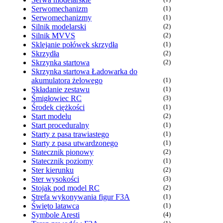
Serwomechanizm
(1)
Serwomechanizmy
(1)
Silnik modelarski
(2)
Silnik MVVS
(2)
Sklejanie połówek skrzydła
(1)
Skrzydła
(2)
Skrzynka startowa
(2)
Skrzynka startowa Ładowarka do
akumulatora żelowego
(1)
Składanie zestawu
(1)
Śmigłowiec RC
(3)
Środek ciężkości
(1)
Start modelu
(2)
Start proceduralny
(1)
Starty z pasa trawiastego
(1)
Starty z pasa utwardzonego
(1)
Statecznik pionowy
(2)
Statecznik poziomy
(1)
Ster kierunku
(2)
Ster wysokości
(3)
Stojak pod model RC
(2)
Strefa wykonywania figur F3A
(1)
Święto latawca
(1)
Symbole Aresti
(4)