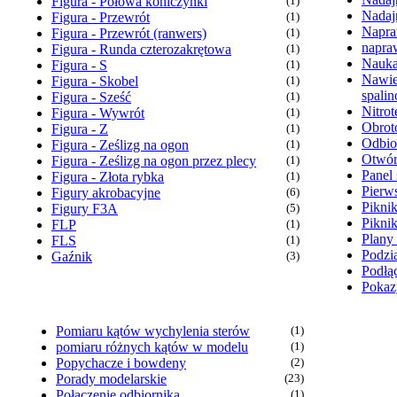
Figura - Połowa koniczynki
(1)
Nadaj
Figura - Przewrót
(1)
Napra
Figura - Przewrót (ranwers)
(1)
napra
Figura - Runda czterozakrętowa
(1)
Nauka
Figura - S
(1)
Nawie
Figura - Skobel
(1)
spali
Figura - Sześć
(1)
Nitrot
Figura - Wywrót
(1)
Obrot
Figura - Z
(1)
Odbio
Figura - Ześlizg na ogon
(1)
Otwór
Figura - Ześlizg na ogon przez plecy
(1)
Panel 
Figura - Złota rybka
(1)
Pierw
Figury akrobacyjne
(6)
Pikni
Figury F3A
(5)
Pikni
FLP
(1)
Plany
FLS
(1)
Podzia
Gaźnik
(3)
Podłąc
Pokaz
Pomiaru kątów wychylenia sterów
(1)
pomiaru różnych kątów w modelu
(1)
Popychacze i bowdeny
(2)
Porady modelarskie
(23)
Połączenie odbiornika
(1)