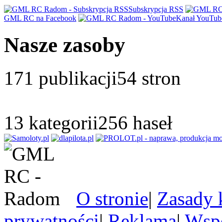
Subskrypcja RSS
GML RC na Facebook
Kanał YouTub
Nasze zasoby
171
publikacji
54
stron
13
kategorii
256
haseł
O stronie
|
Zasady 
prywatności
|
Reklama
|
Wspó