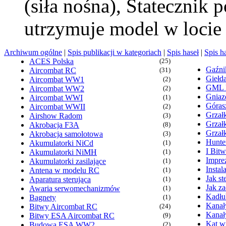
(siła nośna), Statecznik
utrzymuje model w loci
Archiwum ogólne
|
Spis publikacji w kategoriach
|
Spis haseł
|
Spis h
ACES Polska
(25)
Gaźn
Aircombat RC
(31)
Giełd
Aircombat WW1
(2)
GML
Aircombat WW2
(2)
Gniaz
Aircombat WWI
(1)
Góras
Aircombat WWII
(2)
Grzałk
Airshow Radom
(3)
Grzał
Akrobacja F3A
(8)
Grzał
Akrobacja samolotowa
(3)
Hunte
Akumulatorki NiCd
(1)
I Bit
Akumulatorki NiMH
(1)
Imprez
Akumulatorki zasilające
(1)
Insta
Antena w modelu RC
(1)
Jak s
Aparatura sterująca
(1)
Jak z
Awaria serwomechanizmów
(1)
Kadłu
Bagnety
(1)
Kanał
Bitwy Aircombat RC
(24)
Kanał
Bitwy ESA Aircombat RC
(9)
Kąt wy
Budowa ESA WW2
(2)