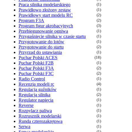
Praca silnika modelarskiego
(1)
Prawidłowo złożony zestaw
(1)
Prawidłowy start modelu RC
(2)
Program F3A
(2)
Program figur akrobacyjnych
(3)
Przebiegunowanie ogniwa
(1)
Przygaśnięcie silnika w czasie startu
(1)
Przygotowanie do lotów
(1)
Przygotowanie do startu
(2)
Przyrząd do ustawiania
(1)
Puchar Polski ACES
(18)
Puchar Polski F2B
(1)
Puchar Polski F3A
(2)
Puchar Polski F3C
(2)
Radio Control
(1)
Recenzja modeli rc
(4)
Regulacja gaźników
(1)
Regulacja silnika
(2)
Regulator napięcia
(1)
Reverse
(1)
Rozpylacz paliwa
(1)
Rozrusznik modelarski
(1)
Runda czterozakrętowa
(1)
Serwa
(1)
Serwa modelarskie
(1)