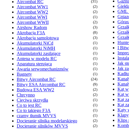
Gaźn
Aircombat RC
(31)
Giełd
Aircombat WW1
(2)
GML
Aircombat WW2
(2)
Gniaz
Aircombat WWI
(1)
Góras
Aircombat WWII
(2)
Grzałk
Airshow Radom
(3)
Grzał
Akrobacja F3A
(8)
Grzał
Akrobacja samolotowa
(3)
Hunte
Akumulatorki NiCd
(1)
I Bit
Akumulatorki NiMH
(1)
Imprez
Akumulatorki zasilające
(1)
Insta
Antena w modelu RC
(1)
Jak s
Aparatura sterująca
(1)
Jak z
Awaria serwomechanizmów
(1)
Kadłu
Bagnety
(1)
Kanał
Bitwy Aircombat RC
(24)
Kanał
Bitwy ESA Aircombat RC
(9)
Kąt wy
Budowa ESA WW2
(2)
Kąt w
Chrcynno
(2)
Kąt za
Cięciwa skrzydła
(1)
Kąt z
Co to jest RC
(1)
Kąty 
Co to takiego F3A
(1)
Klapy
czarny tłumik MVVS
(1)
Klips
Docieranie silnika modelarskiego
(2)
Komb
Docieranie silników MVVS
(2)