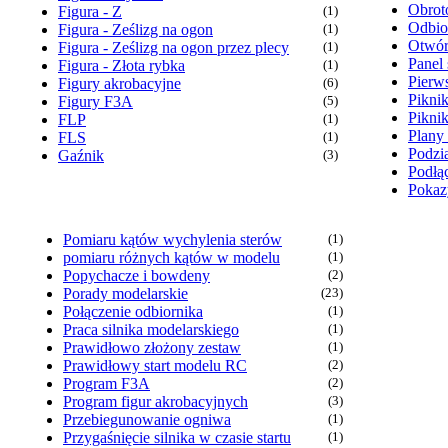
Obrot
Figura - Z
(1)
Odbio
Figura - Ześlizg na ogon
(1)
Otwór
Figura - Ześlizg na ogon przez plecy
(1)
Panel 
Figura - Złota rybka
(1)
Pierw
Figury akrobacyjne
(6)
Pikni
Figury F3A
(5)
Pikni
FLP
(1)
Plany
FLS
(1)
Podzia
Gaźnik
(3)
Podłąc
Pokaz
Pomiaru kątów wychylenia sterów
(1)
pomiaru różnych kątów w modelu
(1)
Popychacze i bowdeny
(2)
Porady modelarskie
(23)
Połączenie odbiornika
(1)
Praca silnika modelarskiego
(1)
Prawidłowo złożony zestaw
(1)
Prawidłowy start modelu RC
(2)
Program F3A
(2)
Program figur akrobacyjnych
(3)
Przebiegunowanie ogniwa
(1)
Przygaśnięcie silnika w czasie startu
(1)