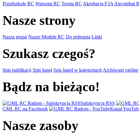
Przedszkole RC
Warsztat RC
Teoria RC
Akrobacja F3A
Aircombat 
Nasze strony
Nasza grupa
Nasze Modele RC
Do pobrania
Linki
Szukasz czegoś?
Spis publikacji
Spis haseł
Spis haseł w kategoriach
Archiwum ogólne
Bądz na bieżąco!
Subskrypcja RSS
GML RC na Facebook
Kanał YouTub
Nasze zasoby