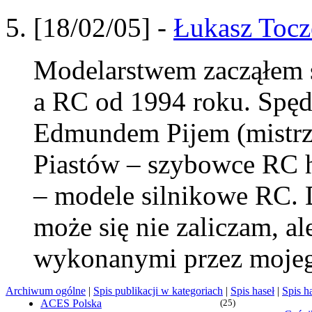
[18/02/05] -
Łukasz Tocz
Modelarstwem zacząłem s
a RC od 1994 roku. Spęd
Edmundem Pijem (mistrze
Piastów – szybowce RC 
– modele silnikowe RC.
może się nie zaliczam, al
wykonanymi przez mojego
Archiwum ogólne
|
Spis publikacji w kategoriach
|
Spis haseł
|
Spis h
ACES Polska
(25)