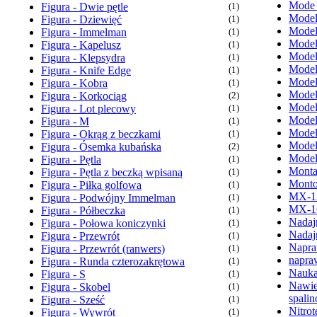
Mode
Figura - Dwie pętle
(1)
Model
Figura - Dziewięć
(1)
Model
Figura - Immelman
(1)
Model
Figura - Kapelusz
(1)
Model
Figura - Klepsydra
(1)
Model
Figura - Knife Edge
(1)
Model
Figura - Kobra
(1)
Model
Figura - Korkociąg
(2)
Model
Figura - Lot plecowy
(1)
Model
Figura - M
(1)
Model
Figura - Okrąg z beczkami
(1)
Model
Figura - Ósemka kubańska
(2)
Model
Figura - Pętla
(1)
Monta
Figura - Pętla z beczką wpisaną
(1)
Monto
Figura - Piłka golfowa
(1)
MX-1
Figura - Podwójny Immelman
(1)
MX-1
Figura - Półbeczka
(1)
Nadaj
Figura - Połowa koniczynki
(1)
Nadaj
Figura - Przewrót
(1)
Napra
Figura - Przewrót (ranwers)
(1)
napra
Figura - Runda czterozakrętowa
(1)
Nauka
Figura - S
(1)
Nawie
Figura - Skobel
(1)
spali
Figura - Sześć
(1)
Nitrot
Figura - Wywrót
(1)