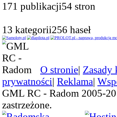
171
publikacji
54
stron
13
kategorii
256
haseł
O stronie
|
Zasady 
prywatności
|
Reklama
|
Wspó
GML RC - Radom 2005-201
zastrzeżone.