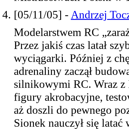
[05/11/05] -
Andrzej Toc
Modelarstwem RC „zarażo
Przez jakiś czas latał s
wyciągarki. Później z c
adrenaliny zaczął budowa
silnikowymi RC. Wraz z
figury akrobacyjne, test
aż doszli do pewnego po
Sionek nauczył się latać