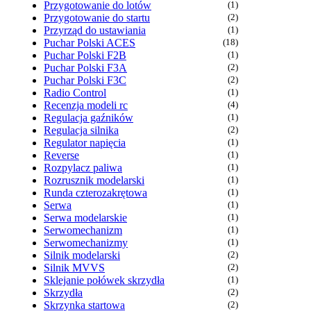
Przygotowanie do lotów
(1)
Przygotowanie do startu
(2)
Przyrząd do ustawiania
(1)
Puchar Polski ACES
(18)
Puchar Polski F2B
(1)
Puchar Polski F3A
(2)
Puchar Polski F3C
(2)
Radio Control
(1)
Recenzja modeli rc
(4)
Regulacja gaźników
(1)
Regulacja silnika
(2)
Regulator napięcia
(1)
Reverse
(1)
Rozpylacz paliwa
(1)
Rozrusznik modelarski
(1)
Runda czterozakrętowa
(1)
Serwa
(1)
Serwa modelarskie
(1)
Serwomechanizm
(1)
Serwomechanizmy
(1)
Silnik modelarski
(2)
Silnik MVVS
(2)
Sklejanie połówek skrzydła
(1)
Skrzydła
(2)
Skrzynka startowa
(2)