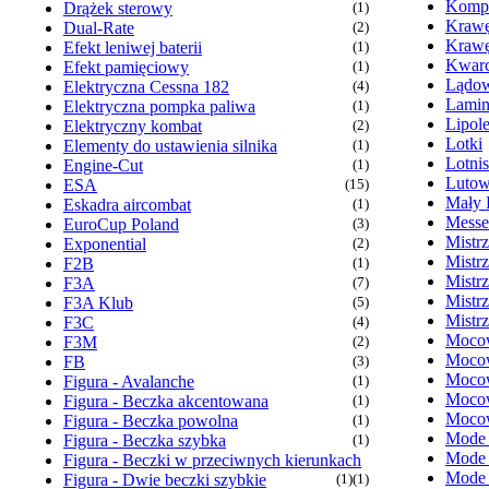
Kompr
Drążek sterowy
(1)
Krawę
Dual-Rate
(2)
Krawę
Efekt leniwej baterii
(1)
Kwarc
Efekt pamięciowy
(1)
Lądow
Elektryczna Cessna 182
(4)
Lamin
Elektryczna pompka paliwa
(1)
Lipol
Elektryczny kombat
(2)
Lotki
Elementy do ustawienia silnika
(1)
Lotni
Engine-Cut
(1)
Lutow
ESA
(15)
Mały 
Eskadra aircombat
(1)
Messe
EuroCup Poland
(3)
Mistr
Exponential
(2)
Mistr
F2B
(1)
Mistr
F3A
(7)
Mistr
F3A Klub
(5)
Mistr
F3C
(4)
Mocow
F3M
(2)
Mocow
FB
(3)
Mocow
Figura - Avalanche
(1)
Mocow
Figura - Beczka akcentowana
(1)
Mocow
Figura - Beczka powolna
(1)
Mode
Figura - Beczka szybka
(1)
Mode
Figura - Beczki w przeciwnych kierunkach
Mode
Figura - Dwie beczki szybkie
(1)
(1)