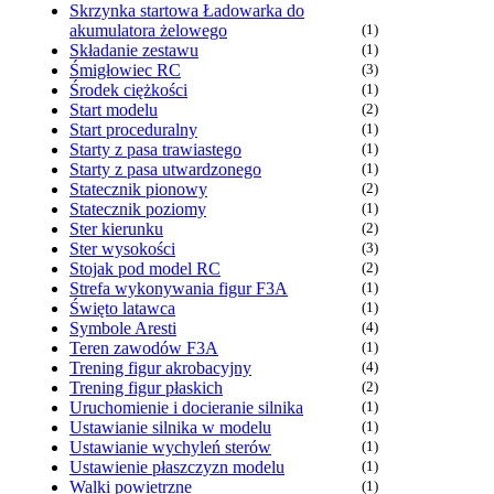
Skrzynka startowa Ładowarka do
akumulatora żelowego
(1)
Składanie zestawu
(1)
Śmigłowiec RC
(3)
Środek ciężkości
(1)
Start modelu
(2)
Start proceduralny
(1)
Starty z pasa trawiastego
(1)
Starty z pasa utwardzonego
(1)
Statecznik pionowy
(2)
Statecznik poziomy
(1)
Ster kierunku
(2)
Ster wysokości
(3)
Stojak pod model RC
(2)
Strefa wykonywania figur F3A
(1)
Święto latawca
(1)
Symbole Aresti
(4)
Teren zawodów F3A
(1)
Trening figur akrobacyjny
(4)
Trening figur płaskich
(2)
Uruchomienie i docieranie silnika
(1)
Ustawianie silnika w modelu
(1)
Ustawianie wychyleń sterów
(1)
Ustawienie płaszczyzn modelu
(1)
Walki powietrzne
(1)