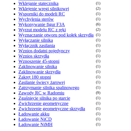
Wklejanie statecznika
(1)
Wklejenie wręgi silnikowej
(2)
Wsporniki do modeli RC
(1)
Wychylenia sterów
(1)
Wykonywanie figur F3A
(6)
Wyrzut modelu RC z ręki
(2)
Wyznaczanie otworu pod kołek skrzydła
(1)
Wyłączanie silnika
(1)
Wyłącznik zasilania
(1)
Wznios dodatni pojedynczy
(1)
Wznios skrzydła
(1)
Wznoszenie 45-stopni
(1)
Zaklinowanie silnika
(1)
Zaklinowanie skrzydła
(1)
Zakręt 180 stopni
(1)
Zasilanie świecy żarowej
(1)
Zatrzymanie silnika spalinowego
(1)
Zawody RC w Radomiu
(9)
Zgaśnięcie silnika po starcie
(1)
Zwichrzenie geometryczne
(1)
Zwichrzenie geometryczne skrzydła
(1)
Ładowanie akku
(1)
Ładowanie NiCD
(1)
Ładowanie NiMH
(1)