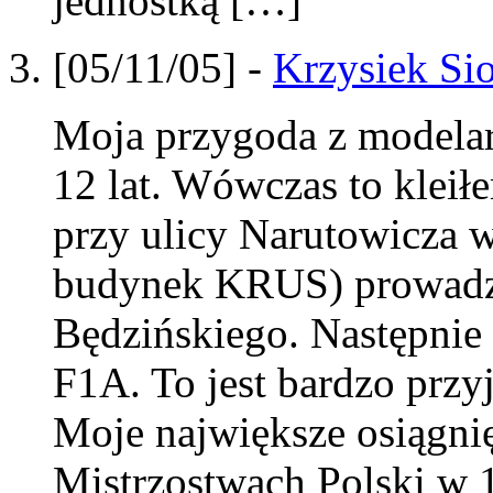
jednostką […]
[05/11/05] -
Krzysiek Si
Moja przygoda z modelar
12 lat. Wówczas to kleił
przy ulicy Narutowicza w
budynek KRUS) prowadz
Będzińskiego. Następni
F1A. To jest bardzo przy
Moje największe osiągnię
Mistrzostwach Polski w 