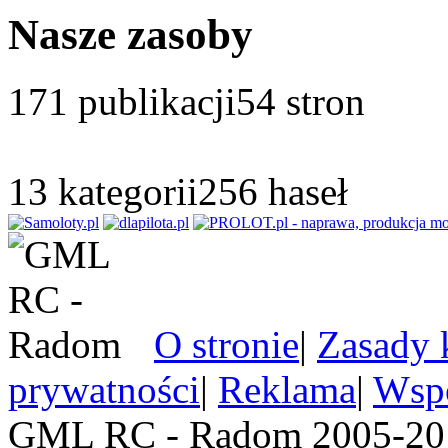
Nasze zasoby
171
publikacji
54
stron
13
kategorii
256
haseł
O stronie
|
Zasady 
prywatności
|
Reklama
|
Wspó
GML RC - Radom 2005-201