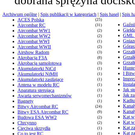
dobrana sprężyna docisk
Archiwum ogólne
|
Spis publikacji w kategoriach
|
Spis haseł
|
Spis h
ACES Polska
(25)
Gaźn
Aircombat RC
(31)
Giełd
Aircombat WW1
(2)
GML
Aircombat WW2
(2)
Gniaz
Aircombat WWI
(1)
Góras
Aircombat WWII
(2)
Grzałk
Airshow Radom
(3)
Grzał
Akrobacja F3A
(8)
Grzał
Akrobacja samolotowa
(3)
Hunte
Akumulatorki NiCd
(1)
I Bit
Akumulatorki NiMH
(1)
Imprez
Akumulatorki zasilające
(1)
Insta
Antena w modelu RC
(1)
Jak s
Aparatura sterująca
(1)
Jak z
Awaria serwomechanizmów
(1)
Kadłu
Bagnety
(1)
Kanał
Bitwy Aircombat RC
(24)
Kanał
Bitwy ESA Aircombat RC
(9)
Kąt wy
Budowa ESA WW2
(2)
Kąt w
Chrcynno
(2)
Kąt za
Cięciwa skrzydła
(1)
Kąt z
Co to jest RC
(1)