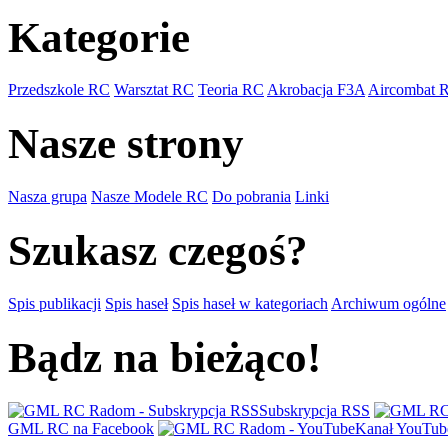
Kategorie
Przedszkole RC
Warsztat RC
Teoria RC
Akrobacja F3A
Aircombat 
Nasze strony
Nasza grupa
Nasze Modele RC
Do pobrania
Linki
Szukasz czegoś?
Spis publikacji
Spis haseł
Spis haseł w kategoriach
Archiwum ogólne
Bądz na bieżąco!
Subskrypcja RSS
GML RC na Facebook
Kanał YouTub