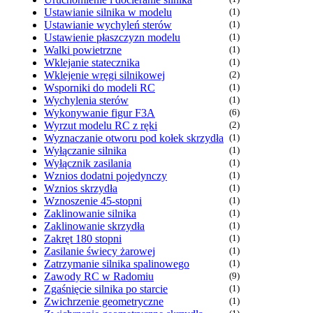
Ustawianie silnika w modelu
(1)
Ustawianie wychyleń sterów
(1)
Ustawienie płaszczyzn modelu
(1)
Walki powietrzne
(1)
Wklejanie statecznika
(1)
Wklejenie wręgi silnikowej
(2)
Wsporniki do modeli RC
(1)
Wychylenia sterów
(1)
Wykonywanie figur F3A
(6)
Wyrzut modelu RC z ręki
(2)
Wyznaczanie otworu pod kołek skrzydła
(1)
Wyłączanie silnika
(1)
Wyłącznik zasilania
(1)
Wznios dodatni pojedynczy
(1)
Wznios skrzydła
(1)
Wznoszenie 45-stopni
(1)
Zaklinowanie silnika
(1)
Zaklinowanie skrzydła
(1)
Zakręt 180 stopni
(1)
Zasilanie świecy żarowej
(1)
Zatrzymanie silnika spalinowego
(1)
Zawody RC w Radomiu
(9)
Zgaśnięcie silnika po starcie
(1)
Zwichrzenie geometryczne
(1)