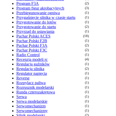
Program F3A
(2)
Program figur akrobacyjnych
(3)
Przebiegunowanie ogniwa
(1)
Przygaśnięcie silnika w czasie startu
(1)
Przygotowanie do lotów
(1)
Przygotowanie do startu
(2)
Przyrząd do ustawiania
(1)
Puchar Polski ACES
(18)
Puchar Polski F2B
(1)
Puchar Polski F3A
(2)
Puchar Polski F3C
(2)
Radio Control
(1)
Recenzja modeli rc
(4)
Regulacja gaźników
(1)
Regulacja silnika
(2)
Regulator napięcia
(1)
Reverse
(1)
Rozpylacz paliwa
(1)
Rozrusznik modelarski
(1)
Runda czterozakrętowa
(1)
Serwa
(1)
Serwa modelarskie
(1)
Serwomechanizm
(1)
Serwomechanizmy
(1)
Silnik modelarski
(2)