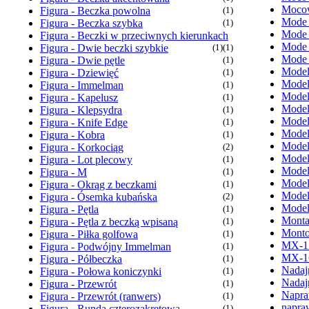
Mocow
Figura - Beczka powolna
(1)
Mode
Figura - Beczka szybka
(1)
Mode
Figura - Beczki w przeciwnych kierunkach
Mode
Figura - Dwie beczki szybkie
(1)
(1)
Mode
Figura - Dwie pętle
(1)
Model
Figura - Dziewięć
(1)
Model
Figura - Immelman
(1)
Model
Figura - Kapelusz
(1)
Model
Figura - Klepsydra
(1)
Model
Figura - Knife Edge
(1)
Model
Figura - Kobra
(1)
Model
Figura - Korkociąg
(2)
Model
Figura - Lot plecowy
(1)
Model
Figura - M
(1)
Model
Figura - Okrąg z beczkami
(1)
Model
Figura - Ósemka kubańska
(2)
Model
Figura - Pętla
(1)
Monta
Figura - Pętla z beczką wpisaną
(1)
Monto
Figura - Piłka golfowa
(1)
MX-1
Figura - Podwójny Immelman
(1)
MX-1
Figura - Półbeczka
(1)
Nadaj
Figura - Połowa koniczynki
(1)
Nadaj
Figura - Przewrót
(1)
Napra
Figura - Przewrót (ranwers)
(1)
napra
Figura - Runda czterozakrętowa
(1)