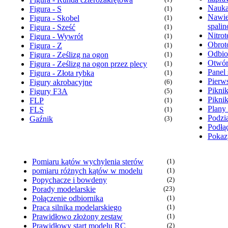
Nauka
Figura - S
(1)
Nawie
Figura - Skobel
(1)
spali
Figura - Sześć
(1)
Nitrot
Figura - Wywrót
(1)
Obrot
Figura - Z
(1)
Odbio
Figura - Ześlizg na ogon
(1)
Otwór
Figura - Ześlizg na ogon przez plecy
(1)
Panel 
Figura - Złota rybka
(1)
Pierw
Figury akrobacyjne
(6)
Pikni
Figury F3A
(5)
Pikni
FLP
(1)
Plany
FLS
(1)
Podzia
Gaźnik
(3)
Podłąc
Pokaz
Pomiaru kątów wychylenia sterów
(1)
pomiaru różnych kątów w modelu
(1)
Popychacze i bowdeny
(2)
Porady modelarskie
(23)
Połączenie odbiornika
(1)
Praca silnika modelarskiego
(1)
Prawidłowo złożony zestaw
(1)
Prawidłowy start modelu RC
(2)