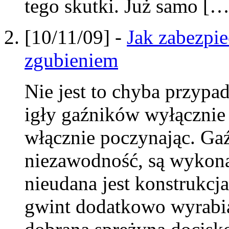
tego skutki. Już samo […
[10/11/09] -
Jak zabezpi
zgubieniem
Nie jest to chyba przypa
igły gaźników wyłączni
włącznie poczynając. Gaźn
niezawodność, są wykonan
nieudana jest konstrukcj
gwint dodatkowo wyrabiaj