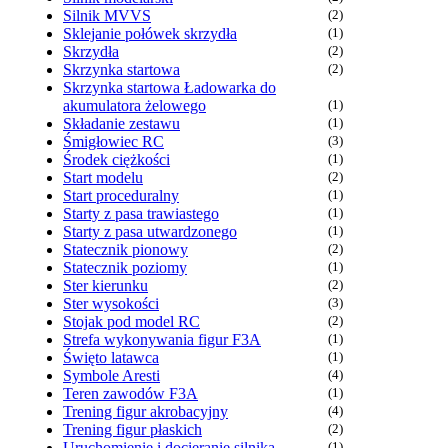
Silnik MVVS
(2)
Sklejanie połówek skrzydła
(1)
Skrzydła
(2)
Skrzynka startowa
(2)
Skrzynka startowa Ładowarka do
akumulatora żelowego
(1)
Składanie zestawu
(1)
Śmigłowiec RC
(3)
Środek ciężkości
(1)
Start modelu
(2)
Start proceduralny
(1)
Starty z pasa trawiastego
(1)
Starty z pasa utwardzonego
(1)
Statecznik pionowy
(2)
Statecznik poziomy
(1)
Ster kierunku
(2)
Ster wysokości
(3)
Stojak pod model RC
(2)
Strefa wykonywania figur F3A
(1)
Święto latawca
(1)
Symbole Aresti
(4)
Teren zawodów F3A
(1)
Trening figur akrobacyjny
(4)
Trening figur płaskich
(2)
Uruchomienie i docieranie silnika
(1)