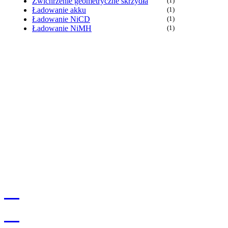
Zwichrzenie geometryczne skrzydła
(1)
Ładowanie akku
(1)
Ładowanie NiCD
(1)
Ładowanie NiMH
(1)