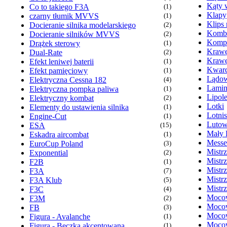
Kąty 
Co to takiego F3A
(1)
Klapy
czarny tłumik MVVS
(1)
Klips
Docieranie silnika modelarskiego
(2)
Komb
Docieranie silników MVVS
(2)
Kompr
Drążek sterowy
(1)
Krawę
Dual-Rate
(2)
Krawę
Efekt leniwej baterii
(1)
Kwarc
Efekt pamięciowy
(1)
Lądow
Elektryczna Cessna 182
(4)
Lamin
Elektryczna pompka paliwa
(1)
Lipol
Elektryczny kombat
(2)
Lotki
Elementy do ustawienia silnika
(1)
Lotni
Engine-Cut
(1)
Lutow
ESA
(15)
Mały 
Eskadra aircombat
(1)
Messe
EuroCup Poland
(3)
Mistr
Exponential
(2)
Mistr
F2B
(1)
Mistr
F3A
(7)
Mistr
F3A Klub
(5)
Mistr
F3C
(4)
Mocow
F3M
(2)
Mocow
FB
(3)
Mocow
Figura - Avalanche
(1)
Mocow
Figura - Beczka akcentowana
(1)