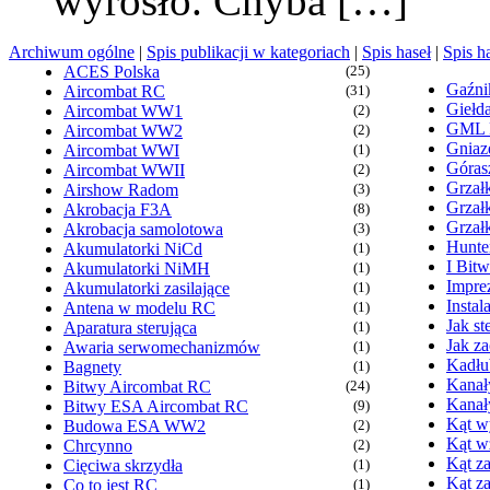
wyrosło. Chyba […]
Archiwum ogólne
|
Spis publikacji w kategoriach
|
Spis haseł
|
Spis h
ACES Polska
(25)
Gaźn
Aircombat RC
(31)
Giełd
Aircombat WW1
(2)
GML
Aircombat WW2
(2)
Gniaz
Aircombat WWI
(1)
Góras
Aircombat WWII
(2)
Grzałk
Airshow Radom
(3)
Grzał
Akrobacja F3A
(8)
Grzał
Akrobacja samolotowa
(3)
Hunte
Akumulatorki NiCd
(1)
I Bit
Akumulatorki NiMH
(1)
Imprez
Akumulatorki zasilające
(1)
Insta
Antena w modelu RC
(1)
Jak s
Aparatura sterująca
(1)
Jak z
Awaria serwomechanizmów
(1)
Kadłu
Bagnety
(1)
Kanał
Bitwy Aircombat RC
(24)
Kanał
Bitwy ESA Aircombat RC
(9)
Kąt wy
Budowa ESA WW2
(2)
Kąt w
Chrcynno
(2)
Kąt za
Cięciwa skrzydła
(1)
Kąt z
Co to jest RC
(1)