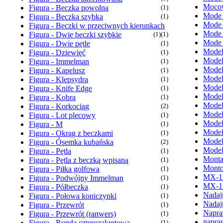
Mocow
Figura - Beczka powolna
(1)
Mode
Figura - Beczka szybka
(1)
Mode
Figura - Beczki w przeciwnych kierunkach
Mode
Figura - Dwie beczki szybkie
(1)
(1)
Mode
Figura - Dwie pętle
(1)
Model
Figura - Dziewięć
(1)
Model
Figura - Immelman
(1)
Model
Figura - Kapelusz
(1)
Model
Figura - Klepsydra
(1)
Model
Figura - Knife Edge
(1)
Model
Figura - Kobra
(1)
Model
Figura - Korkociąg
(2)
Model
Figura - Lot plecowy
(1)
Model
Figura - M
(1)
Model
Figura - Okrąg z beczkami
(1)
Model
Figura - Ósemka kubańska
(2)
Model
Figura - Pętla
(1)
Monta
Figura - Pętla z beczką wpisaną
(1)
Monto
Figura - Piłka golfowa
(1)
MX-1
Figura - Podwójny Immelman
(1)
MX-1
Figura - Półbeczka
(1)
Nadaj
Figura - Połowa koniczynki
(1)
Nadaj
Figura - Przewrót
(1)
Napra
Figura - Przewrót (ranwers)
(1)
napra
Figura - Runda czterozakrętowa
(1)