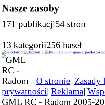
Nasze zasoby
171
publikacji
54
stron
13
kategorii
256
haseł
O stronie
|
Zasady 
prywatności
|
Reklama
|
Wspó
GML RC - Radom 2005-201