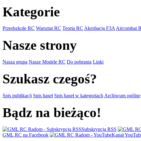
Kategorie
Przedszkole RC
Warsztat RC
Teoria RC
Akrobacja F3A
Aircombat 
Nasze strony
Nasza grupa
Nasze Modele RC
Do pobrania
Linki
Szukasz czegoś?
Spis publikacji
Spis haseł
Spis haseł w kategoriach
Archiwum ogólne
Bądz na bieżąco!
Subskrypcja RSS
GML RC na Facebook
Kanał YouTub