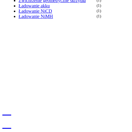
Zwichrzenie geometryczne skrzydła
(1)
Ładowanie akku
(1)
Ładowanie NiCD
(1)
Ładowanie NiMH
(1)