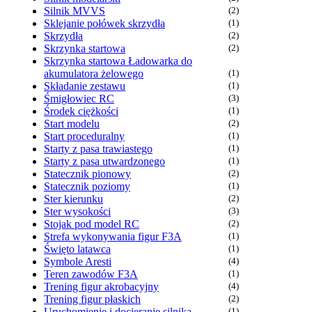
Silnik MVVS
(2)
Sklejanie połówek skrzydła
(1)
Skrzydła
(2)
Skrzynka startowa
(2)
Skrzynka startowa Ładowarka do
akumulatora żelowego
(1)
Składanie zestawu
(1)
Śmigłowiec RC
(3)
Środek ciężkości
(1)
Start modelu
(2)
Start proceduralny
(1)
Starty z pasa trawiastego
(1)
Starty z pasa utwardzonego
(1)
Statecznik pionowy
(2)
Statecznik poziomy
(1)
Ster kierunku
(2)
Ster wysokości
(3)
Stojak pod model RC
(2)
Strefa wykonywania figur F3A
(1)
Święto latawca
(1)
Symbole Aresti
(4)
Teren zawodów F3A
(1)
Trening figur akrobacyjny
(4)
Trening figur płaskich
(2)
Uruchomienie i docieranie silnika
(1)