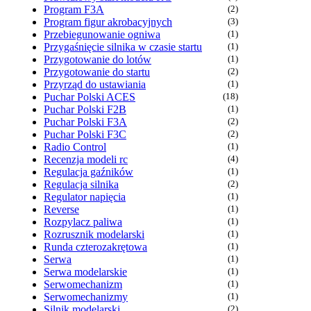
Program F3A
(2)
Program figur akrobacyjnych
(3)
Przebiegunowanie ogniwa
(1)
Przygaśnięcie silnika w czasie startu
(1)
Przygotowanie do lotów
(1)
Przygotowanie do startu
(2)
Przyrząd do ustawiania
(1)
Puchar Polski ACES
(18)
Puchar Polski F2B
(1)
Puchar Polski F3A
(2)
Puchar Polski F3C
(2)
Radio Control
(1)
Recenzja modeli rc
(4)
Regulacja gaźników
(1)
Regulacja silnika
(2)
Regulator napięcia
(1)
Reverse
(1)
Rozpylacz paliwa
(1)
Rozrusznik modelarski
(1)
Runda czterozakrętowa
(1)
Serwa
(1)
Serwa modelarskie
(1)
Serwomechanizm
(1)
Serwomechanizmy
(1)
Silnik modelarski
(2)