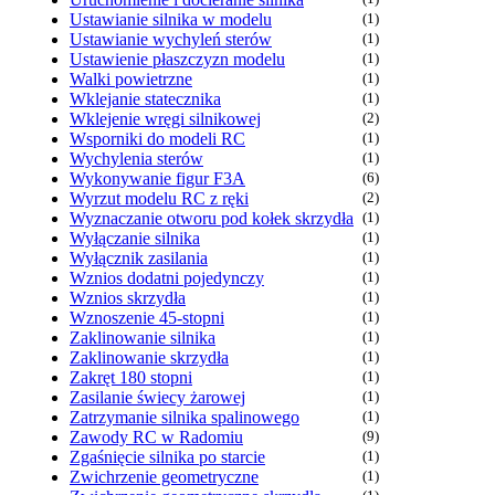
Ustawianie silnika w modelu
(1)
Ustawianie wychyleń sterów
(1)
Ustawienie płaszczyzn modelu
(1)
Walki powietrzne
(1)
Wklejanie statecznika
(1)
Wklejenie wręgi silnikowej
(2)
Wsporniki do modeli RC
(1)
Wychylenia sterów
(1)
Wykonywanie figur F3A
(6)
Wyrzut modelu RC z ręki
(2)
Wyznaczanie otworu pod kołek skrzydła
(1)
Wyłączanie silnika
(1)
Wyłącznik zasilania
(1)
Wznios dodatni pojedynczy
(1)
Wznios skrzydła
(1)
Wznoszenie 45-stopni
(1)
Zaklinowanie silnika
(1)
Zaklinowanie skrzydła
(1)
Zakręt 180 stopni
(1)
Zasilanie świecy żarowej
(1)
Zatrzymanie silnika spalinowego
(1)
Zawody RC w Radomiu
(9)
Zgaśnięcie silnika po starcie
(1)
Zwichrzenie geometryczne
(1)