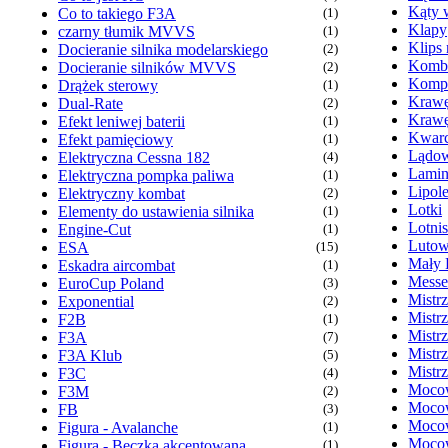
Kąty 
Co to takiego F3A
(1)
Klapy
czarny tłumik MVVS
(1)
Klips
Docieranie silnika modelarskiego
(2)
Komb
Docieranie silników MVVS
(2)
Kompr
Drążek sterowy
(1)
Krawę
Dual-Rate
(2)
Krawę
Efekt leniwej baterii
(1)
Kwarc
Efekt pamięciowy
(1)
Lądow
Elektryczna Cessna 182
(4)
Lamin
Elektryczna pompka paliwa
(1)
Lipol
Elektryczny kombat
(2)
Lotki
Elementy do ustawienia silnika
(1)
Lotni
Engine-Cut
(1)
Lutow
ESA
(15)
Mały 
Eskadra aircombat
(1)
Messe
EuroCup Poland
(3)
Mistr
Exponential
(2)
Mistr
F2B
(1)
Mistr
F3A
(7)
Mistr
F3A Klub
(5)
Mistr
F3C
(4)
Mocow
F3M
(2)
Mocow
FB
(3)
Mocow
Figura - Avalanche
(1)
Mocow
Figura - Beczka akcentowana
(1)