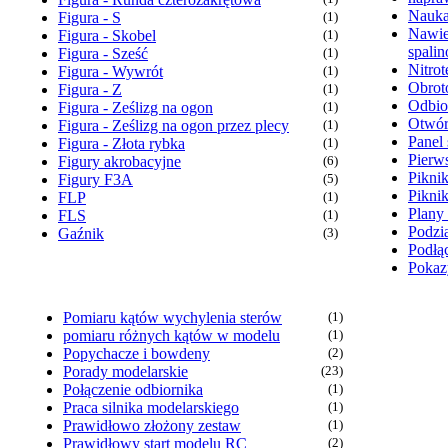
Nauka
Figura - S
(1)
Nawie
Figura - Skobel
(1)
spali
Figura - Sześć
(1)
Nitrot
Figura - Wywrót
(1)
Obrot
Figura - Z
(1)
Odbio
Figura - Ześlizg na ogon
(1)
Otwór
Figura - Ześlizg na ogon przez plecy
(1)
Panel 
Figura - Złota rybka
(1)
Pierw
Figury akrobacyjne
(6)
Pikni
Figury F3A
(5)
Pikni
FLP
(1)
Plany
FLS
(1)
Podzia
Gaźnik
(3)
Podłąc
Pokaz
Pomiaru kątów wychylenia sterów
(1)
pomiaru różnych kątów w modelu
(1)
Popychacze i bowdeny
(2)
Porady modelarskie
(23)
Połączenie odbiornika
(1)
Praca silnika modelarskiego
(1)
Prawidłowo złożony zestaw
(1)
Prawidłowy start modelu RC
(2)