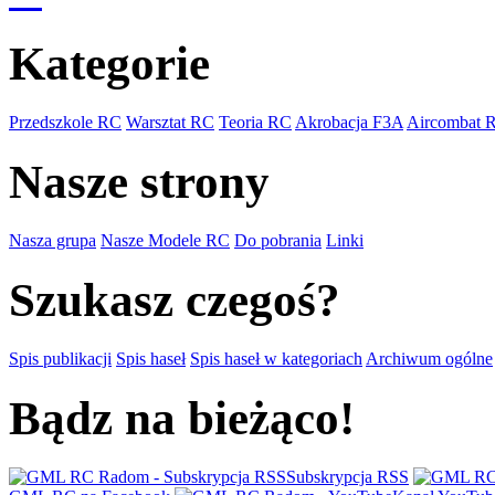
Kategorie
Przedszkole RC
Warsztat RC
Teoria RC
Akrobacja F3A
Aircombat 
Nasze strony
Nasza grupa
Nasze Modele RC
Do pobrania
Linki
Szukasz czegoś?
Spis publikacji
Spis haseł
Spis haseł w kategoriach
Archiwum ogólne
Bądz na bieżąco!
Subskrypcja RSS