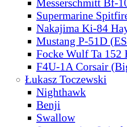
Messerschmitt Bf-1
Supermarine Spitfir
Nakajima Ki-84 Ha
Mustang P-51D (E
Focke Wulf Ta 152
F4U-1A Corsair (Bi
Łukasz Toczewski
Nighthawk
Benji
Swallow