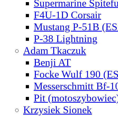
Supermarine Spitef
F4U-1D Corsair
Mustang P-51B (E
P-38 Lightning
Adam Tkaczuk
Benji AT
Focke Wulf 190 (E
Messerschmitt Bf-1
Pit (motoszybowiec
Krzysiek Sionek