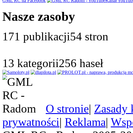
GML RC na Facebook
Kanał YouTub
Nasze zasoby
171
publikacji
54
stron
13
kategorii
256
haseł
O stronie
|
Zasady 
prywatności
|
Reklama
|
Wspó