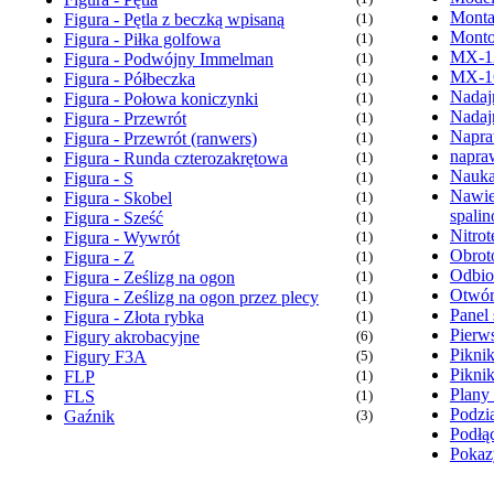
Monta
Figura - Pętla z beczką wpisaną
(1)
Monto
Figura - Piłka golfowa
(1)
MX-1
Figura - Podwójny Immelman
(1)
MX-1
Figura - Półbeczka
(1)
Nadaj
Figura - Połowa koniczynki
(1)
Nadaj
Figura - Przewrót
(1)
Napra
Figura - Przewrót (ranwers)
(1)
napra
Figura - Runda czterozakrętowa
(1)
Nauka
Figura - S
(1)
Nawie
Figura - Skobel
(1)
spali
Figura - Sześć
(1)
Nitrot
Figura - Wywrót
(1)
Obrot
Figura - Z
(1)
Odbio
Figura - Ześlizg na ogon
(1)
Otwór
Figura - Ześlizg na ogon przez plecy
(1)
Panel 
Figura - Złota rybka
(1)
Pierw
Figury akrobacyjne
(6)
Pikni
Figury F3A
(5)
Pikni
FLP
(1)
Plany
FLS
(1)
Podzia
Gaźnik
(3)
Podłąc
Pokaz