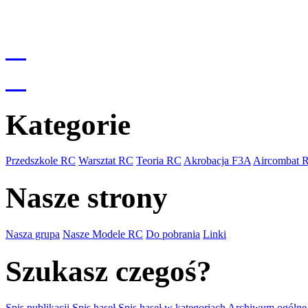
Kategorie
Przedszkole RC
Warsztat RC
Teoria RC
Akrobacja F3A
Aircombat 
Nasze strony
Nasza grupa
Nasze Modele RC
Do pobrania
Linki
Szukasz czegoś?
Spis publikacji
Spis haseł
Spis haseł w kategoriach
Archiwum ogólne