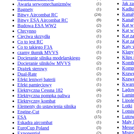
Jak z
Awaria serwomechanizmów
(1)
Kadłu
Bagnety
(1)
Kanał
Bitwy Aircombat RC
(24)
Kanał
Bitwy ESA Aircombat RC
(9)
Kąt wy
Budowa ESA WW2
(2)
Kąt w
Chrcynno
(2)
Kąt za
Cięciwa skrzydła
(1)
Kąt z
Co to jest RC
(1)
Kąty 
Co to takiego F3A
(1)
Klapy
czarny tłumik MVVS
(1)
Klips
Docieranie silnika modelarskiego
(2)
Komb
Docieranie silników MVVS
(2)
Kompr
Drążek sterowy
(1)
Krawę
Dual-Rate
(2)
Krawę
Efekt leniwej baterii
(1)
Kwarc
Efekt pamięciowy
(1)
Lądow
Elektryczna Cessna 182
(4)
Lamin
Elektryczna pompka paliwa
(1)
Lipol
Elektryczny kombat
(2)
Lotki
Elementy do ustawienia silnika
(1)
Lotni
Engine-Cut
(1)
Lutow
ESA
(15)
Mały 
Eskadra aircombat
(1)
Messe
EuroCup Poland
(3)
Mistr
Exponential
(2)