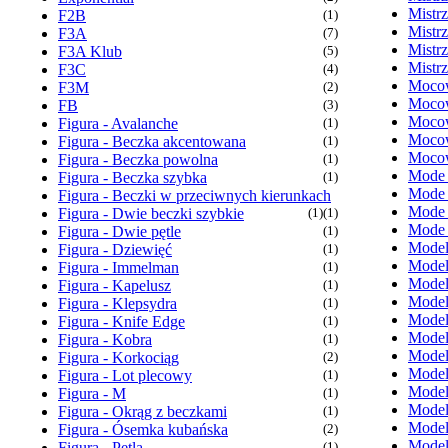
Mistr
F2B
(1)
Mistr
F3A
(7)
Mistr
F3A Klub
(5)
Mistr
F3C
(4)
Mocow
F3M
(2)
Mocow
FB
(3)
Mocow
Figura - Avalanche
(1)
Mocow
Figura - Beczka akcentowana
(1)
Mocow
Figura - Beczka powolna
(1)
Mode
Figura - Beczka szybka
(1)
Mode
Figura - Beczki w przeciwnych kierunkach
Mode
Figura - Dwie beczki szybkie
(1)
(1)
Mode
Figura - Dwie pętle
(1)
Model
Figura - Dziewięć
(1)
Model
Figura - Immelman
(1)
Model
Figura - Kapelusz
(1)
Model
Figura - Klepsydra
(1)
Model
Figura - Knife Edge
(1)
Model
Figura - Kobra
(1)
Model
Figura - Korkociąg
(2)
Model
Figura - Lot plecowy
(1)
Model
Figura - M
(1)
Model
Figura - Okrąg z beczkami
(1)
Model
Figura - Ósemka kubańska
(2)
Model
Figura - Pętla
(1)