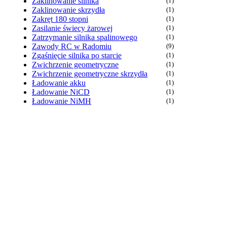
Zaklinowanie silnika
(1)
Zaklinowanie skrzydła
(1)
Zakręt 180 stopni
(1)
Zasilanie świecy żarowej
(1)
Zatrzymanie silnika spalinowego
(1)
Zawody RC w Radomiu
(9)
Zgaśnięcie silnika po starcie
(1)
Zwichrzenie geometryczne
(1)
Zwichrzenie geometryczne skrzydła
(1)
Ładowanie akku
(1)
Ładowanie NiCD
(1)
Ładowanie NiMH
(1)