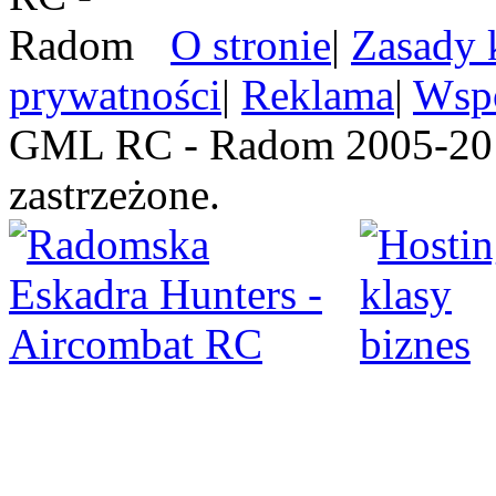
O stronie
|
Zasady 
prywatności
|
Reklama
|
Wspó
GML RC - Radom 2005-201
zastrzeżone.