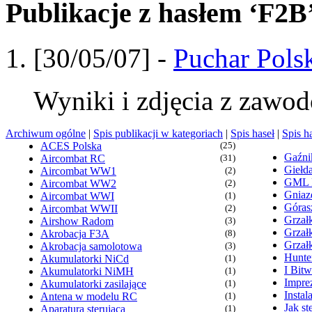
Publikacje z hasłem ‘F2B
[30/05/07] -
Puchar Pols
Wyniki i zdjęcia z zawo
Archiwum ogólne
|
Spis publikacji w kategoriach
|
Spis haseł
|
Spis h
ACES Polska
(25)
Gaźn
Aircombat RC
(31)
Giełd
Aircombat WW1
(2)
GML
Aircombat WW2
(2)
Gniaz
Aircombat WWI
(1)
Góras
Aircombat WWII
(2)
Grzałk
Airshow Radom
(3)
Grzał
Akrobacja F3A
(8)
Grzał
Akrobacja samolotowa
(3)
Hunte
Akumulatorki NiCd
(1)
I Bit
Akumulatorki NiMH
(1)
Imprez
Akumulatorki zasilające
(1)
Insta
Antena w modelu RC
(1)
Jak s
Aparatura sterująca
(1)