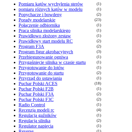
Pomiaru kątów wychylenia sterów
(1)
pomiaru różnych kątów w modelu
(1)
Popychacze i bowdeny
(2)
Porady modelarskie
(23)
Połączenie odbiornika
(1)
Praca silnika modelarskiego
(1)
Prawidłowo złożony zestaw
(1)
Prawidłowy start modelu RC
(2)
Program F3A
(2)
Program figur akrobacyjnych
(3)
Przebiegunowanie ogniwa
(1)
Przygaśnięcie silnika w czasie startu
(1)
Przygotowanie do lotów
(1)
Przygotowanie do startu
(2)
Przyrząd do ustawiania
(1)
Puchar Polski ACES
(18)
Puchar Polski F2B
(1)
Puchar Polski F3A
(2)
Puchar Polski F3C
(2)
Radio Control
(1)
Recenzja modeli rc
(4)
Regulacja gaźników
(1)
Regulacja silnika
(2)
Regulator napięcia
(1)
Reverse
(1)