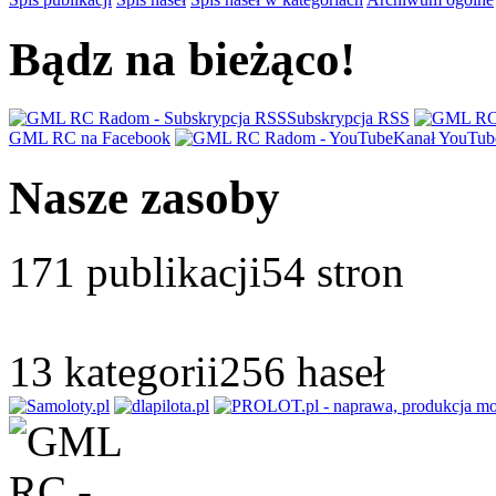
Bądz na bieżąco!
Subskrypcja RSS
GML RC na Facebook
Kanał YouTub
Nasze zasoby
171
publikacji
54
stron
13
kategorii
256
haseł