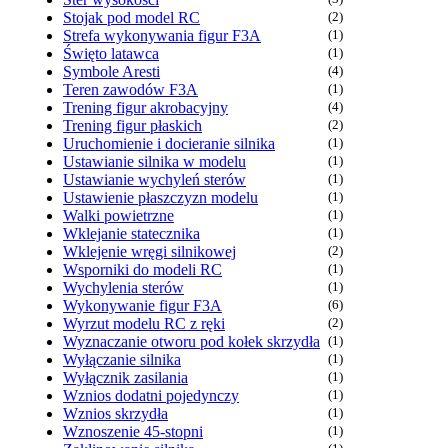
Stojak pod model RC
(2)
Strefa wykonywania figur F3A
(1)
Święto latawca
(1)
Symbole Aresti
(4)
Teren zawodów F3A
(1)
Trening figur akrobacyjny
(4)
Trening figur płaskich
(2)
Uruchomienie i docieranie silnika
(1)
Ustawianie silnika w modelu
(1)
Ustawianie wychyleń sterów
(1)
Ustawienie płaszczyzn modelu
(1)
Walki powietrzne
(1)
Wklejanie statecznika
(1)
Wklejenie wręgi silnikowej
(2)
Wsporniki do modeli RC
(1)
Wychylenia sterów
(1)
Wykonywanie figur F3A
(6)
Wyrzut modelu RC z ręki
(2)
Wyznaczanie otworu pod kołek skrzydła
(1)
Wyłączanie silnika
(1)
Wyłącznik zasilania
(1)
Wznios dodatni pojedynczy
(1)
Wznios skrzydła
(1)
Wznoszenie 45-stopni
(1)