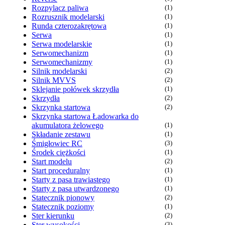
Rozpylacz paliwa
(1)
Rozrusznik modelarski
(1)
Runda czterozakrętowa
(1)
Serwa
(1)
Serwa modelarskie
(1)
Serwomechanizm
(1)
Serwomechanizmy
(1)
Silnik modelarski
(2)
Silnik MVVS
(2)
Sklejanie połówek skrzydła
(1)
Skrzydła
(2)
Skrzynka startowa
(2)
Skrzynka startowa Ładowarka do
akumulatora żelowego
(1)
Składanie zestawu
(1)
Śmigłowiec RC
(3)
Środek ciężkości
(1)
Start modelu
(2)
Start proceduralny
(1)
Starty z pasa trawiastego
(1)
Starty z pasa utwardzonego
(1)
Statecznik pionowy
(2)
Statecznik poziomy
(1)
Ster kierunku
(2)
Ster wysokości
(3)