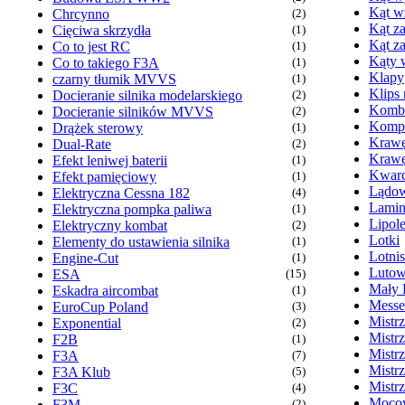
Kąt w
Chrcynno
(2)
Kąt za
Cięciwa skrzydła
(1)
Kąt z
Co to jest RC
(1)
Kąty 
Co to takiego F3A
(1)
Klapy
czarny tłumik MVVS
(1)
Klips
Docieranie silnika modelarskiego
(2)
Komb
Docieranie silników MVVS
(2)
Kompr
Drążek sterowy
(1)
Krawę
Dual-Rate
(2)
Krawę
Efekt leniwej baterii
(1)
Kwarc
Efekt pamięciowy
(1)
Lądow
Elektryczna Cessna 182
(4)
Lamin
Elektryczna pompka paliwa
(1)
Lipol
Elektryczny kombat
(2)
Lotki
Elementy do ustawienia silnika
(1)
Lotni
Engine-Cut
(1)
Lutow
ESA
(15)
Mały 
Eskadra aircombat
(1)
Messe
EuroCup Poland
(3)
Mistr
Exponential
(2)
Mistr
F2B
(1)
Mistr
F3A
(7)
Mistr
F3A Klub
(5)
Mistr
F3C
(4)
Mocow
F3M
(2)