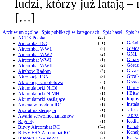
ludzi, którzy już latają –
[…]
Archiwum ogólne
|
Spis publikacji w kategoriach
|
Spis haseł
|
Spis h
ACES Polska
(25)
Gaźn
Aircombat RC
(31)
Giełd
Aircombat WW1
(2)
GML
Aircombat WW2
(2)
Gniaz
Aircombat WWI
(1)
Góras
Aircombat WWII
(2)
Grzałk
Airshow Radom
(3)
Grzał
Akrobacja F3A
(8)
Grzał
Akrobacja samolotowa
(3)
Hunte
Akumulatorki NiCd
(1)
I Bit
Akumulatorki NiMH
(1)
Imprez
Akumulatorki zasilające
(1)
Insta
Antena w modelu RC
(1)
Jak s
Aparatura sterująca
(1)
Jak z
Awaria serwomechanizmów
(1)
Kadłu
Bagnety
(1)
Kanał
Bitwy Aircombat RC
(24)
Kanał
Bitwy ESA Aircombat RC
(9)
Kąt wy
Budowa ESA WW2
(2)