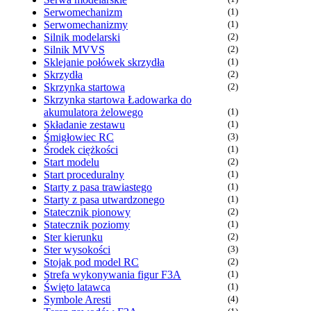
Serwomechanizm
(1)
Serwomechanizmy
(1)
Silnik modelarski
(2)
Silnik MVVS
(2)
Sklejanie połówek skrzydła
(1)
Skrzydła
(2)
Skrzynka startowa
(2)
Skrzynka startowa Ładowarka do
akumulatora żelowego
(1)
Składanie zestawu
(1)
Śmigłowiec RC
(3)
Środek ciężkości
(1)
Start modelu
(2)
Start proceduralny
(1)
Starty z pasa trawiastego
(1)
Starty z pasa utwardzonego
(1)
Statecznik pionowy
(2)
Statecznik poziomy
(1)
Ster kierunku
(2)
Ster wysokości
(3)
Stojak pod model RC
(2)
Strefa wykonywania figur F3A
(1)
Święto latawca
(1)
Symbole Aresti
(4)