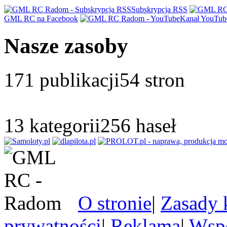
Subskrypcja RSS
GML RC na Facebook
Kanał YouTub
Nasze zasoby
171
publikacji
54
stron
13
kategorii
256
haseł
O stronie
|
Zasady 
prywatności
|
Reklama
|
Wspó