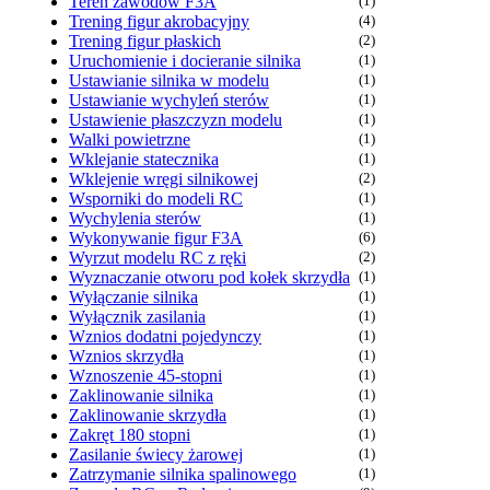
Teren zawodów F3A
(1)
Trening figur akrobacyjny
(4)
Trening figur płaskich
(2)
Uruchomienie i docieranie silnika
(1)
Ustawianie silnika w modelu
(1)
Ustawianie wychyleń sterów
(1)
Ustawienie płaszczyzn modelu
(1)
Walki powietrzne
(1)
Wklejanie statecznika
(1)
Wklejenie wręgi silnikowej
(2)
Wsporniki do modeli RC
(1)
Wychylenia sterów
(1)
Wykonywanie figur F3A
(6)
Wyrzut modelu RC z ręki
(2)
Wyznaczanie otworu pod kołek skrzydła
(1)
Wyłączanie silnika
(1)
Wyłącznik zasilania
(1)
Wznios dodatni pojedynczy
(1)
Wznios skrzydła
(1)
Wznoszenie 45-stopni
(1)
Zaklinowanie silnika
(1)
Zaklinowanie skrzydła
(1)
Zakręt 180 stopni
(1)
Zasilanie świecy żarowej
(1)
Zatrzymanie silnika spalinowego
(1)