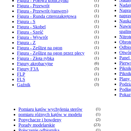
Figura - Połowa koniczynki
(1)
Nadaj
Figura - Przewrót
(1)
Napra
Figura - Przewrót (ranwers)
(1)
napra
Figura - Runda czterozakrętowa
(1)
Nauka
Figura - S
(1)
Nawie
Figura - Skobel
(1)
spali
Figura - Sześć
(1)
Nitrot
Figura - Wywrót
(1)
Obrot
Figura - Z
(1)
Odbio
Figura - Ześlizg na ogon
(1)
Otwór
Figura - Ześlizg na ogon przez plecy
(1)
Panel 
Figura - Złota rybka
(1)
Pierw
Figury akrobacyjne
(6)
Pikni
Figury F3A
(5)
Pikni
FLP
(1)
Plany
FLS
(1)
Podzia
Gaźnik
(3)
Podłąc
Pokaz
Pomiaru kątów wychylenia sterów
(1)
pomiaru różnych kątów w modelu
(1)
Popychacze i bowdeny
(2)
Porady modelarskie
(23)
Połączenie odbiornika
(1)