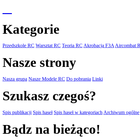
Kategorie
Przedszkole RC
Warsztat RC
Teoria RC
Akrobacja F3A
Aircombat 
Nasze strony
Nasza grupa
Nasze Modele RC
Do pobrania
Linki
Szukasz czegoś?
Spis publikacji
Spis haseł
Spis haseł w kategoriach
Archiwum ogólne
Bądz na bieżąco!