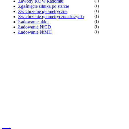
Zawody RC w Radomiu
(9)
Zgaśnięcie silnika po starcie
(1)
Zwichrzenie geometryczne
(1)
Zwichrzenie geometryczne skrzydła
(1)
Ładowanie akku
(1)
Ładowanie NiCD
(1)
Ładowanie NiMH
(1)