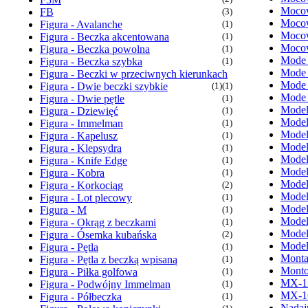
Mocow
FB
(3)
Mocow
Figura - Avalanche
(1)
Mocow
Figura - Beczka akcentowana
(1)
Mocow
Figura - Beczka powolna
(1)
Mode
Figura - Beczka szybka
(1)
Mode
Figura - Beczki w przeciwnych kierunkach
Mode
Figura - Dwie beczki szybkie
(1)
(1)
Mode
Figura - Dwie pętle
(1)
Model
Figura - Dziewięć
(1)
Model
Figura - Immelman
(1)
Model
Figura - Kapelusz
(1)
Model
Figura - Klepsydra
(1)
Model
Figura - Knife Edge
(1)
Model
Figura - Kobra
(1)
Model
Figura - Korkociąg
(2)
Model
Figura - Lot plecowy
(1)
Model
Figura - M
(1)
Model
Figura - Okrąg z beczkami
(1)
Model
Figura - Ósemka kubańska
(2)
Model
Figura - Pętla
(1)
Monta
Figura - Pętla z beczką wpisaną
(1)
Monto
Figura - Piłka golfowa
(1)
MX-1
Figura - Podwójny Immelman
(1)
MX-1
Figura - Półbeczka
(1)
Nadaj