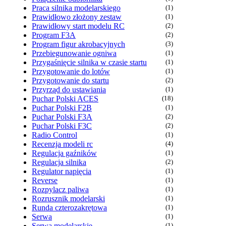
Praca silnika modelarskiego
(1)
Prawidłowo złożony zestaw
(1)
Prawidłowy start modelu RC
(2)
Program F3A
(2)
Program figur akrobacyjnych
(3)
Przebiegunowanie ogniwa
(1)
Przygaśnięcie silnika w czasie startu
(1)
Przygotowanie do lotów
(1)
Przygotowanie do startu
(2)
Przyrząd do ustawiania
(1)
Puchar Polski ACES
(18)
Puchar Polski F2B
(1)
Puchar Polski F3A
(2)
Puchar Polski F3C
(2)
Radio Control
(1)
Recenzja modeli rc
(4)
Regulacja gaźników
(1)
Regulacja silnika
(2)
Regulator napięcia
(1)
Reverse
(1)
Rozpylacz paliwa
(1)
Rozrusznik modelarski
(1)
Runda czterozakrętowa
(1)
Serwa
(1)
Serwa modelarskie
(1)