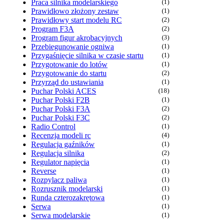
Praca silnika modelarskiego
(1)
Prawidłowo złożony zestaw
(1)
Prawidłowy start modelu RC
(2)
Program F3A
(2)
Program figur akrobacyjnych
(3)
Przebiegunowanie ogniwa
(1)
Przygaśnięcie silnika w czasie startu
(1)
Przygotowanie do lotów
(1)
Przygotowanie do startu
(2)
Przyrząd do ustawiania
(1)
Puchar Polski ACES
(18)
Puchar Polski F2B
(1)
Puchar Polski F3A
(2)
Puchar Polski F3C
(2)
Radio Control
(1)
Recenzja modeli rc
(4)
Regulacja gaźników
(1)
Regulacja silnika
(2)
Regulator napięcia
(1)
Reverse
(1)
Rozpylacz paliwa
(1)
Rozrusznik modelarski
(1)
Runda czterozakrętowa
(1)
Serwa
(1)
Serwa modelarskie
(1)