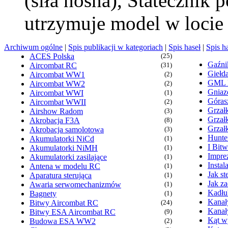
(siła nośna), Statecznik
utrzymuje model w loci
Archiwum ogólne
|
Spis publikacji w kategoriach
|
Spis haseł
|
Spis h
ACES Polska
(25)
Gaźn
Aircombat RC
(31)
Giełd
Aircombat WW1
(2)
GML
Aircombat WW2
(2)
Gniaz
Aircombat WWI
(1)
Góras
Aircombat WWII
(2)
Grzałk
Airshow Radom
(3)
Grzał
Akrobacja F3A
(8)
Grzał
Akrobacja samolotowa
(3)
Hunte
Akumulatorki NiCd
(1)
I Bit
Akumulatorki NiMH
(1)
Imprez
Akumulatorki zasilające
(1)
Insta
Antena w modelu RC
(1)
Jak s
Aparatura sterująca
(1)
Jak z
Awaria serwomechanizmów
(1)
Kadłu
Bagnety
(1)
Kanał
Bitwy Aircombat RC
(24)
Kanał
Bitwy ESA Aircombat RC
(9)
Kąt wy
Budowa ESA WW2
(2)