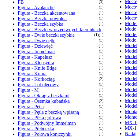
Mocow
FB
(3)
Mocow
Figura - Avalanche
(1)
Mocow
Figura - Beczka akcentowana
(1)
Mocow
Figura - Beczka powolna
(1)
Mode
Figura - Beczka szybka
(1)
Mode
Figura - Beczki w przeciwnych kierunkach
Mode
Figura - Dwie beczki szybkie
(1)
(1)
Mode
Figura - Dwie pętle
(1)
Model
Figura - Dziewięć
(1)
Model
Figura - Immelman
(1)
Model
Figura - Kapelusz
(1)
Model
Figura - Klepsydra
(1)
Model
Figura - Knife Edge
(1)
Model
Figura - Kobra
(1)
Model
Figura - Korkociąg
(2)
Model
Figura - Lot plecowy
(1)
Model
Figura - M
(1)
Model
Figura - Okrąg z beczkami
(1)
Model
Figura - Ósemka kubańska
(2)
Model
Figura - Pętla
(1)
Monta
Figura - Pętla z beczką wpisaną
(1)
Monto
Figura - Piłka golfowa
(1)
MX-1
Figura - Podwójny Immelman
(1)
MX-1
Figura - Półbeczka
(1)
Nadaj
Figura - Połowa koniczynki
(1)