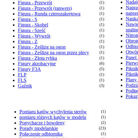
Nadaj
Figura - Przewrót
(1)
Napra
Figura - Przewrót (ranwers)
(1)
napra
Figura - Runda czterozakrętowa
(1)
Nauka
Figura - S
(1)
Nawie
Figura - Skobel
(1)
spali
Figura - Sześć
(1)
Nitrot
Figura - Wywrót
(1)
Obrot
Figura - Z
(1)
Odbio
Figura - Ześlizg na ogon
(1)
Otwór
Figura - Ześlizg na ogon przez plecy
(1)
Panel 
Figura - Złota rybka
(1)
Pierw
Figury akrobacyjne
(6)
Pikni
Figury F3A
(5)
Pikni
FLP
(1)
Plany
FLS
(1)
Podzia
Gaźnik
(3)
Podłąc
Pokaz
Pomiaru kątów wychylenia sterów
(1)
pomiaru różnych kątów w modelu
(1)
Popychacze i bowdeny
(2)
Porady modelarskie
(23)
Połączenie odbiornika
(1)