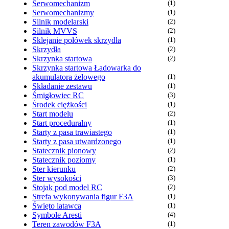
Serwomechanizm
(1)
Serwomechanizmy
(1)
Silnik modelarski
(2)
Silnik MVVS
(2)
Sklejanie połówek skrzydła
(1)
Skrzydła
(2)
Skrzynka startowa
(2)
Skrzynka startowa Ładowarka do
akumulatora żelowego
(1)
Składanie zestawu
(1)
Śmigłowiec RC
(3)
Środek ciężkości
(1)
Start modelu
(2)
Start proceduralny
(1)
Starty z pasa trawiastego
(1)
Starty z pasa utwardzonego
(1)
Statecznik pionowy
(2)
Statecznik poziomy
(1)
Ster kierunku
(2)
Ster wysokości
(3)
Stojak pod model RC
(2)
Strefa wykonywania figur F3A
(1)
Święto latawca
(1)
Symbole Aresti
(4)
Teren zawodów F3A
(1)