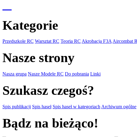
Kategorie
Przedszkole RC
Warsztat RC
Teoria RC
Akrobacja F3A
Aircombat 
Nasze strony
Nasza grupa
Nasze Modele RC
Do pobrania
Linki
Szukasz czegoś?
Spis publikacji
Spis haseł
Spis haseł w kategoriach
Archiwum ogólne
Bądz na bieżąco!