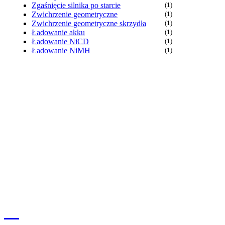
Zgaśnięcie silnika po starcie
(1)
Zwichrzenie geometryczne
(1)
Zwichrzenie geometryczne skrzydła
(1)
Ładowanie akku
(1)
Ładowanie NiCD
(1)
Ładowanie NiMH
(1)