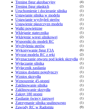
Trening figur akrobacyjny
(4)
Trening figur płaskich
(2)
Uruchomienie i docieranie silnika
(1)
Ustawianie silnika w modelu
(1)
Ustawianie wychyleń sterów
(1)
Ustawienie płaszczyzn modelu
(1)
Walki powietrzne
(1)
Wklejanie statecznika
(1)
Wklejenie wręgi silnikowej
(2)
Wsporniki do modeli RC
(1)
Wychylenia sterów
(1)
Wykonywanie figur F3A
(6)
Wyrzut modelu RC z ręki
(2)
Wyznaczanie otworu pod kołek skrzydła
(1)
Wyłączanie silnika
(1)
Wyłącznik zasilania
(1)
Wznios dodatni pojedynczy
(1)
Wznios skrzydła
(1)
Wznoszenie 45-stopni
(1)
Zaklinowanie silnika
(1)
Zaklinowanie skrzydła
(1)
Zakręt 180 stopni
(1)
Zasilanie świecy żarowej
(1)
Zatrzymanie silnika spalinowego
(1)
Zawody RC w Radomiu
(9)