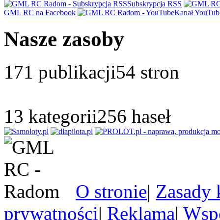
Subskrypcja RSS
GML RC na Facebook
Kanał YouTub
Nasze zasoby
171
publikacji
54
stron
13
kategorii
256
haseł
O stronie
|
Zasady 
prywatności
|
Reklama
|
Wspó