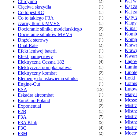
Kąt w
Chrcynno
(2)
Kąt za
Cięciwa skrzydła
(1)
Kąt z
Co to jest RC
(1)
Kąty 
Co to takiego F3A
(1)
Klapy
czarny tłumik MVVS
(1)
Klips
Docieranie silnika modelarskiego
(2)
Komb
Docieranie silników MVVS
(2)
Kompr
Drążek sterowy
(1)
Krawę
Dual-Rate
(2)
Krawę
Efekt leniwej baterii
(1)
Kwarc
Efekt pamięciowy
(1)
Lądow
Elektryczna Cessna 182
(4)
Lamin
Elektryczna pompka paliwa
(1)
Lipol
Elektryczny kombat
(2)
Lotki
Elementy do ustawienia silnika
(1)
Lotni
Engine-Cut
(1)
Lutow
ESA
(15)
Mały 
Eskadra aircombat
(1)
Messe
EuroCup Poland
(3)
Mistr
Exponential
(2)
Mistr
F2B
(1)
Mistr
F3A
(7)
Mistr
F3A Klub
(5)
Mistr
F3C
(4)
Mocow
F3M
(2)