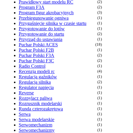
Prawidłowy start modelu RC
(2)
Program F3A
(2)
Program figur akrobacyjnych
(3)
Przebiegunowanie ogniwa
(1)
Przygaśnięcie silnika w czasie startu
(1)
Przygotowanie do lotów
(1)
Przygotowanie do startu
(2)
Przyrząd do ustawiania
(1)
Puchar Polski ACES
(18)
Puchar Polski F2B
(1)
Puchar Polski F3A
(2)
Puchar Polski F3C
(2)
Radio Control
(1)
Recenzja modeli rc
(4)
Regulacja gaźników
(1)
Regulacja silnika
(2)
Regulator napięcia
(1)
Reverse
(1)
Rozpylacz paliwa
(1)
Rozrusznik modelarski
(1)
Runda czterozakrętowa
(1)
Serwa
(1)
Serwa modelarskie
(1)
Serwomechanizm
(1)
Serwomechanizmy
(1)