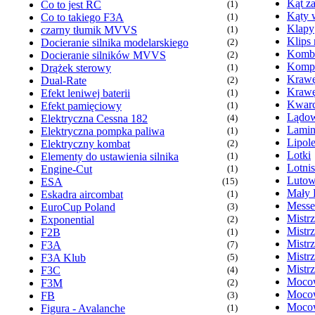
Kąt z
Co to jest RC
(1)
Kąty 
Co to takiego F3A
(1)
Klapy
czarny tłumik MVVS
(1)
Klips
Docieranie silnika modelarskiego
(2)
Komb
Docieranie silników MVVS
(2)
Kompr
Drążek sterowy
(1)
Krawę
Dual-Rate
(2)
Krawę
Efekt leniwej baterii
(1)
Kwarc
Efekt pamięciowy
(1)
Lądow
Elektryczna Cessna 182
(4)
Lamin
Elektryczna pompka paliwa
(1)
Lipol
Elektryczny kombat
(2)
Lotki
Elementy do ustawienia silnika
(1)
Lotni
Engine-Cut
(1)
Lutow
ESA
(15)
Mały 
Eskadra aircombat
(1)
Messe
EuroCup Poland
(3)
Mistr
Exponential
(2)
Mistr
F2B
(1)
Mistr
F3A
(7)
Mistr
F3A Klub
(5)
Mistr
F3C
(4)
Mocow
F3M
(2)
Mocow
FB
(3)
Mocow
Figura - Avalanche
(1)