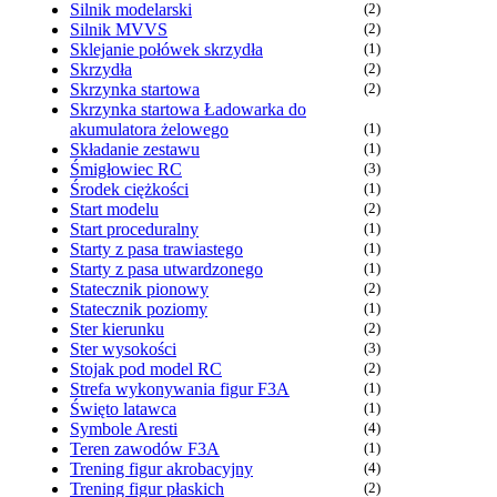
Silnik modelarski
(2)
Silnik MVVS
(2)
Sklejanie połówek skrzydła
(1)
Skrzydła
(2)
Skrzynka startowa
(2)
Skrzynka startowa Ładowarka do
akumulatora żelowego
(1)
Składanie zestawu
(1)
Śmigłowiec RC
(3)
Środek ciężkości
(1)
Start modelu
(2)
Start proceduralny
(1)
Starty z pasa trawiastego
(1)
Starty z pasa utwardzonego
(1)
Statecznik pionowy
(2)
Statecznik poziomy
(1)
Ster kierunku
(2)
Ster wysokości
(3)
Stojak pod model RC
(2)
Strefa wykonywania figur F3A
(1)
Święto latawca
(1)
Symbole Aresti
(4)
Teren zawodów F3A
(1)
Trening figur akrobacyjny
(4)
Trening figur płaskich
(2)