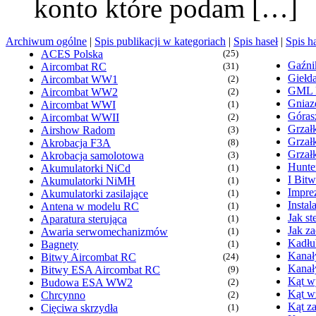
konto które podam […]
Archiwum ogólne
|
Spis publikacji w kategoriach
|
Spis haseł
|
Spis h
ACES Polska
(25)
Gaźn
Aircombat RC
(31)
Giełd
Aircombat WW1
(2)
GML
Aircombat WW2
(2)
Gniaz
Aircombat WWI
(1)
Góras
Aircombat WWII
(2)
Grzałk
Airshow Radom
(3)
Grzał
Akrobacja F3A
(8)
Grzał
Akrobacja samolotowa
(3)
Hunte
Akumulatorki NiCd
(1)
I Bit
Akumulatorki NiMH
(1)
Imprez
Akumulatorki zasilające
(1)
Insta
Antena w modelu RC
(1)
Jak s
Aparatura sterująca
(1)
Jak z
Awaria serwomechanizmów
(1)
Kadłu
Bagnety
(1)
Kanał
Bitwy Aircombat RC
(24)
Kanał
Bitwy ESA Aircombat RC
(9)
Kąt wy
Budowa ESA WW2
(2)
Kąt w
Chrcynno
(2)
Kąt za
Cięciwa skrzydła
(1)