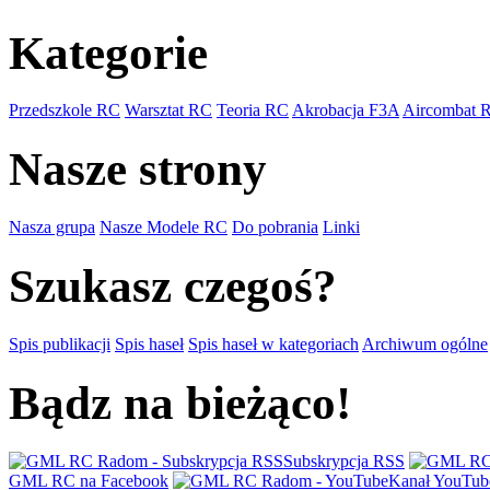
Kategorie
Przedszkole RC
Warsztat RC
Teoria RC
Akrobacja F3A
Aircombat 
Nasze strony
Nasza grupa
Nasze Modele RC
Do pobrania
Linki
Szukasz czegoś?
Spis publikacji
Spis haseł
Spis haseł w kategoriach
Archiwum ogólne
Bądz na bieżąco!
Subskrypcja RSS
GML RC na Facebook
Kanał YouTub