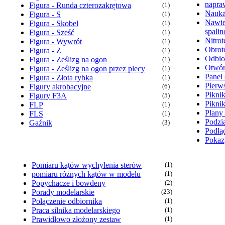
napra
Figura - Runda czterozakrętowa
(1)
Nauka
Figura - S
(1)
Nawie
Figura - Skobel
(1)
spali
Figura - Sześć
(1)
Nitrot
Figura - Wywrót
(1)
Obrot
Figura - Z
(1)
Odbio
Figura - Ześlizg na ogon
(1)
Otwór
Figura - Ześlizg na ogon przez plecy
(1)
Panel 
Figura - Złota rybka
(1)
Pierw
Figury akrobacyjne
(6)
Pikni
Figury F3A
(5)
Pikni
FLP
(1)
Plany
FLS
(1)
Podzia
Gaźnik
(3)
Podłąc
Pokaz
Pomiaru kątów wychylenia sterów
(1)
pomiaru różnych kątów w modelu
(1)
Popychacze i bowdeny
(2)
Porady modelarskie
(23)
Połączenie odbiornika
(1)
Praca silnika modelarskiego
(1)
Prawidłowo złożony zestaw
(1)