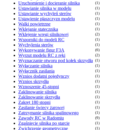
Uruchomienie i docieranie silnika
(1)
Ustawianie silnika w modelu
(1)
Ustawianie wychyleń sterów
(1)
Ustawienie płaszczyzn modelu
(1)
Walki powietrzne
(1)
Wklejanie statecznika
(1)
Wklejenie wręgi silnikowej
(2)
Wsporniki do modeli RC
(1)
Wychylenia sterów
(1)
Wykonywanie figur F3A
(6)
Wyrzut modelu RC z ręki
(2)
Wyznaczanie otworu pod kołek skrzydła
(1)
Wyłączanie silnika
(1)
Wyłącznik zasilania
(1)
Wznios dodatni pojedynczy
(1)
Wznios skrzydła
(1)
Wznoszenie 45-stopni
(1)
Zaklinowanie silnika
(1)
Zaklinowanie skrzydła
(1)
Zakręt 180 stopni
(1)
Zasilanie świecy żarowej
(1)
Zatrzymanie silnika spalinowego
(1)
Zawody RC w Radomiu
(9)
Zgaśnięcie silnika po starcie
(1)
Zwichrzenie geometryczne
(1)