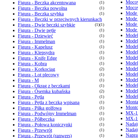
Mocow
Figura - Beczka akcentowana
(1)
Mocow
Figura - Beczka powolna
(1)
Mode
Figura - Beczka szybka
(1)
Mode
Figura - Beczki w przeciwnych kierunkach
Mode
Figura - Dwie beczki szybkie
(1)
(1)
Mode
Figura - Dwie pętle
(1)
Model
Figura - Dziewięć
(1)
Model
Figura - Immelman
(1)
Model
Figura - Kapelusz
(1)
Model
Figura - Klepsydra
(1)
Model
Figura - Knife Edge
(1)
Model
Figura - Kobra
(1)
Model
Figura - Korkociąg
(2)
Model
Figura - Lot plecowy
(1)
Model
Figura - M
(1)
Model
Figura - Okrąg z beczkami
(1)
Model
Figura - Ósemka kubańska
(2)
Model
Figura - Pętla
(1)
Monta
Figura - Pętla z beczką wpisaną
(1)
Monto
Figura - Piłka golfowa
(1)
MX-1
Figura - Podwójny Immelman
(1)
MX-1
Figura - Półbeczka
(1)
Nadaj
Figura - Połowa koniczynki
(1)
Nadaj
Figura - Przewrót
(1)
Napra
Figura - Przewrót (ranwers)
(1)