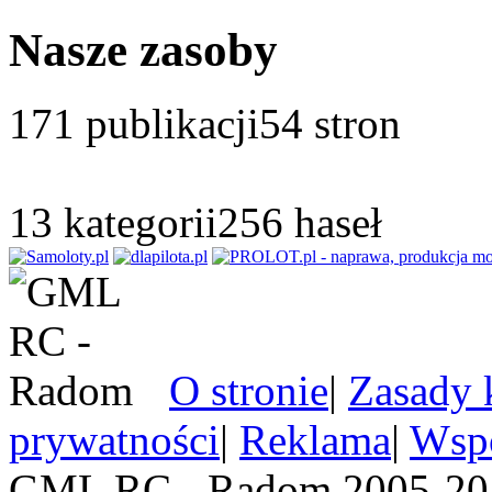
Nasze zasoby
171
publikacji
54
stron
13
kategorii
256
haseł
O stronie
|
Zasady 
prywatności
|
Reklama
|
Wspó
GML RC - Radom 2005-201