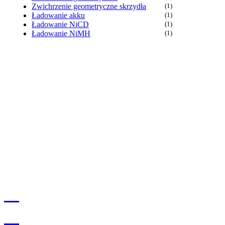
Zwichrzenie geometryczne skrzydła
(1)
Ładowanie akku
(1)
Ładowanie NiCD
(1)
Ładowanie NiMH
(1)