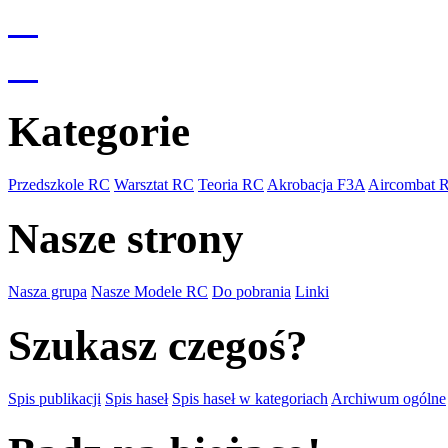
Kategorie
Przedszkole RC
Warsztat RC
Teoria RC
Akrobacja F3A
Aircombat 
Nasze strony
Nasza grupa
Nasze Modele RC
Do pobrania
Linki
Szukasz czegoś?
Spis publikacji
Spis haseł
Spis haseł w kategoriach
Archiwum ogólne