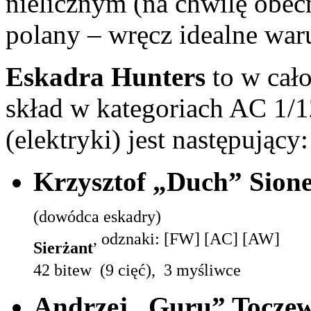
nielicznym (na chwilę obec
polany – wręcz idealne war
Eskadra Hunters
to w cał
skład w kategoriach AC 1/
(elektryki) jest następujący:
Krzysztof „Duch” Sion
(dowódca eskadry)
, odznaki: [FW] [AC] [AW]
Sierżant
42 bitew (9 cięć), 3 myśliwce
Andrzej „Guru” Toczew