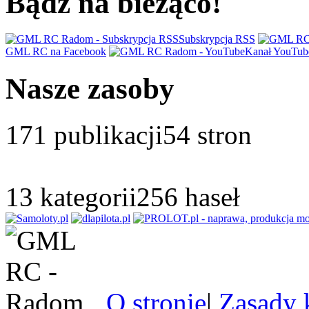
Bądz na bieżąco!
Subskrypcja RSS
GML RC na Facebook
Kanał YouTub
Nasze zasoby
171
publikacji
54
stron
13
kategorii
256
haseł
O stronie
|
Zasady 