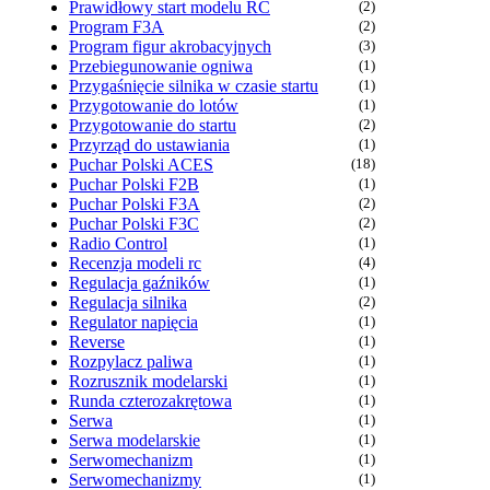
Prawidłowy start modelu RC
(2)
Program F3A
(2)
Program figur akrobacyjnych
(3)
Przebiegunowanie ogniwa
(1)
Przygaśnięcie silnika w czasie startu
(1)
Przygotowanie do lotów
(1)
Przygotowanie do startu
(2)
Przyrząd do ustawiania
(1)
Puchar Polski ACES
(18)
Puchar Polski F2B
(1)
Puchar Polski F3A
(2)
Puchar Polski F3C
(2)
Radio Control
(1)
Recenzja modeli rc
(4)
Regulacja gaźników
(1)
Regulacja silnika
(2)
Regulator napięcia
(1)
Reverse
(1)
Rozpylacz paliwa
(1)
Rozrusznik modelarski
(1)
Runda czterozakrętowa
(1)
Serwa
(1)
Serwa modelarskie
(1)
Serwomechanizm
(1)
Serwomechanizmy
(1)