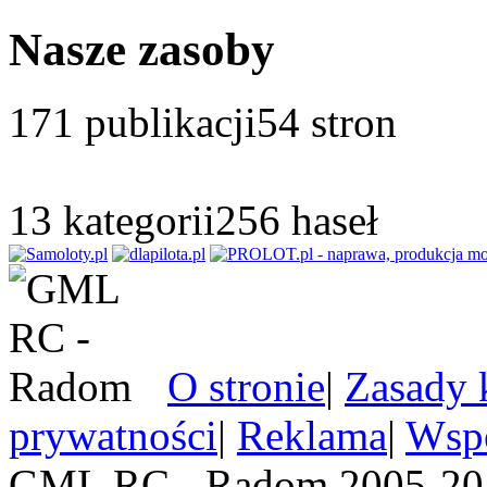
Nasze zasoby
171
publikacji
54
stron
13
kategorii
256
haseł
O stronie
|
Zasady 
prywatności
|
Reklama
|
Wspó
GML RC - Radom 2005-201