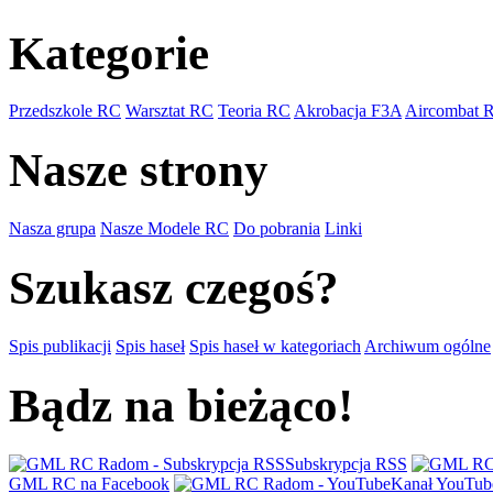
Kategorie
Przedszkole RC
Warsztat RC
Teoria RC
Akrobacja F3A
Aircombat 
Nasze strony
Nasza grupa
Nasze Modele RC
Do pobrania
Linki
Szukasz czegoś?
Spis publikacji
Spis haseł
Spis haseł w kategoriach
Archiwum ogólne
Bądz na bieżąco!
Subskrypcja RSS
GML RC na Facebook
Kanał YouTub