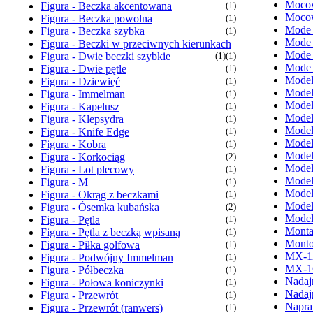
Mocow
Figura - Beczka akcentowana
(1)
Mocow
Figura - Beczka powolna
(1)
Mode
Figura - Beczka szybka
(1)
Mode
Figura - Beczki w przeciwnych kierunkach
Mode
Figura - Dwie beczki szybkie
(1)
(1)
Mode
Figura - Dwie pętle
(1)
Model
Figura - Dziewięć
(1)
Model
Figura - Immelman
(1)
Model
Figura - Kapelusz
(1)
Model
Figura - Klepsydra
(1)
Model
Figura - Knife Edge
(1)
Model
Figura - Kobra
(1)
Model
Figura - Korkociąg
(2)
Model
Figura - Lot plecowy
(1)
Model
Figura - M
(1)
Model
Figura - Okrąg z beczkami
(1)
Model
Figura - Ósemka kubańska
(2)
Model
Figura - Pętla
(1)
Monta
Figura - Pętla z beczką wpisaną
(1)
Monto
Figura - Piłka golfowa
(1)
MX-1
Figura - Podwójny Immelman
(1)
MX-1
Figura - Półbeczka
(1)
Nadaj
Figura - Połowa koniczynki
(1)
Nadaj
Figura - Przewrót
(1)
Napra
Figura - Przewrót (ranwers)
(1)