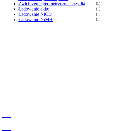
Zwichrzenie geometryczne skrzydła
(1)
Ładowanie akku
(1)
Ładowanie NiCD
(1)
Ładowanie NiMH
(1)