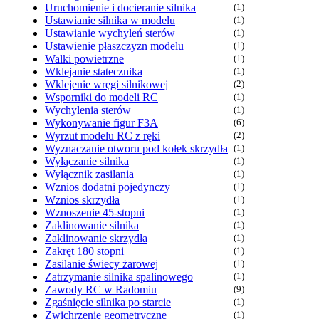
Uruchomienie i docieranie silnika
(1)
Ustawianie silnika w modelu
(1)
Ustawianie wychyleń sterów
(1)
Ustawienie płaszczyzn modelu
(1)
Walki powietrzne
(1)
Wklejanie statecznika
(1)
Wklejenie wręgi silnikowej
(2)
Wsporniki do modeli RC
(1)
Wychylenia sterów
(1)
Wykonywanie figur F3A
(6)
Wyrzut modelu RC z ręki
(2)
Wyznaczanie otworu pod kołek skrzydła
(1)
Wyłączanie silnika
(1)
Wyłącznik zasilania
(1)
Wznios dodatni pojedynczy
(1)
Wznios skrzydła
(1)
Wznoszenie 45-stopni
(1)
Zaklinowanie silnika
(1)
Zaklinowanie skrzydła
(1)
Zakręt 180 stopni
(1)
Zasilanie świecy żarowej
(1)
Zatrzymanie silnika spalinowego
(1)
Zawody RC w Radomiu
(9)
Zgaśnięcie silnika po starcie
(1)
Zwichrzenie geometryczne
(1)