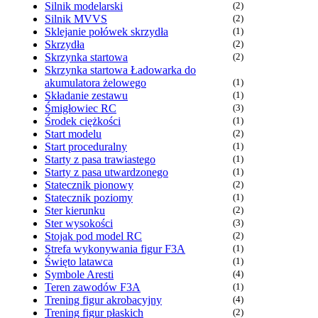
Silnik modelarski
(2)
Silnik MVVS
(2)
Sklejanie połówek skrzydła
(1)
Skrzydła
(2)
Skrzynka startowa
(2)
Skrzynka startowa Ładowarka do
akumulatora żelowego
(1)
Składanie zestawu
(1)
Śmigłowiec RC
(3)
Środek ciężkości
(1)
Start modelu
(2)
Start proceduralny
(1)
Starty z pasa trawiastego
(1)
Starty z pasa utwardzonego
(1)
Statecznik pionowy
(2)
Statecznik poziomy
(1)
Ster kierunku
(2)
Ster wysokości
(3)
Stojak pod model RC
(2)
Strefa wykonywania figur F3A
(1)
Święto latawca
(1)
Symbole Aresti
(4)
Teren zawodów F3A
(1)
Trening figur akrobacyjny
(4)
Trening figur płaskich
(2)