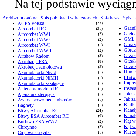
Na tej podstawie wyciąg
Archiwum ogólne
|
Spis publikacji w kategoriach
|
Spis haseł
|
Spis h
ACES Polska
(25)
Gaźn
Aircombat RC
(31)
Giełd
Aircombat WW1
(2)
GML
Aircombat WW2
(2)
Gniaz
Aircombat WWI
(1)
Góras
Aircombat WWII
(2)
Grzałk
Airshow Radom
(3)
Grzał
Akrobacja F3A
(8)
Grzał
Akrobacja samolotowa
(3)
Hunte
Akumulatorki NiCd
(1)
I Bit
Akumulatorki NiMH
(1)
Imprez
Akumulatorki zasilające
(1)
Insta
Antena w modelu RC
(1)
Jak s
Aparatura sterująca
(1)
Jak z
Awaria serwomechanizmów
(1)
Kadłu
Bagnety
(1)
Kanał
Bitwy Aircombat RC
(24)
Kanał
Bitwy ESA Aircombat RC
(9)
Kąt wy
Budowa ESA WW2
(2)
Kąt w
Chrcynno
(2)
Kąt za
Cięciwa skrzydła
(1)