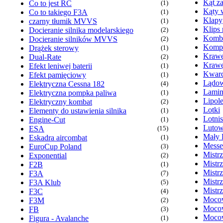
Kąt z
Co to jest RC
(1)
Kąty 
Co to takiego F3A
(1)
Klapy
czarny tłumik MVVS
(1)
Klips
Docieranie silnika modelarskiego
(2)
Komb
Docieranie silników MVVS
(2)
Kompr
Drążek sterowy
(1)
Krawę
Dual-Rate
(2)
Krawę
Efekt leniwej baterii
(1)
Kwarc
Efekt pamięciowy
(1)
Lądow
Elektryczna Cessna 182
(4)
Lamin
Elektryczna pompka paliwa
(1)
Lipol
Elektryczny kombat
(2)
Lotki
Elementy do ustawienia silnika
(1)
Lotni
Engine-Cut
(1)
Lutow
ESA
(15)
Mały 
Eskadra aircombat
(1)
Messe
EuroCup Poland
(3)
Mistr
Exponential
(2)
Mistr
F2B
(1)
Mistr
F3A
(7)
Mistr
F3A Klub
(5)
Mistr
F3C
(4)
Mocow
F3M
(2)
Mocow
FB
(3)
Mocow
Figura - Avalanche
(1)