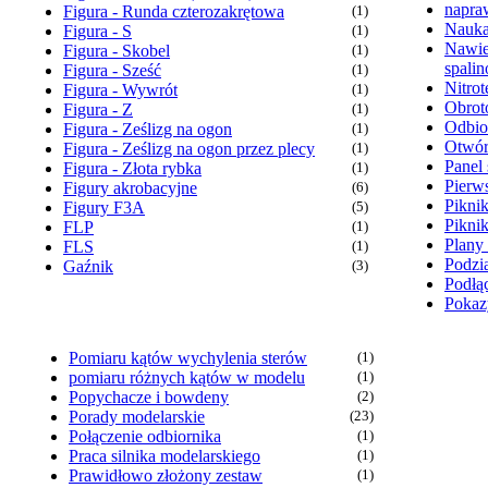
napra
Figura - Runda czterozakrętowa
(1)
Nauka
Figura - S
(1)
Nawie
Figura - Skobel
(1)
spali
Figura - Sześć
(1)
Nitrot
Figura - Wywrót
(1)
Obrot
Figura - Z
(1)
Odbio
Figura - Ześlizg na ogon
(1)
Otwór
Figura - Ześlizg na ogon przez plecy
(1)
Panel 
Figura - Złota rybka
(1)
Pierw
Figury akrobacyjne
(6)
Pikni
Figury F3A
(5)
Pikni
FLP
(1)
Plany
FLS
(1)
Podzia
Gaźnik
(3)
Podłąc
Pokaz
Pomiaru kątów wychylenia sterów
(1)
pomiaru różnych kątów w modelu
(1)
Popychacze i bowdeny
(2)
Porady modelarskie
(23)
Połączenie odbiornika
(1)
Praca silnika modelarskiego
(1)
Prawidłowo złożony zestaw
(1)