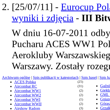
[25/07/11] -
Eurocup Po
wyniki i zdjęcia
-
III Bi
W dniu 16-07-2011 odbył
Pucharu ACES WW1 Polsk
Aerokluby Warszawskieg
Warszawy. Zostały rozegr
Archiwum ogólne
|
Spis publikacji w kategoriach
|
Spis haseł
|
Spis h
ACES Polska
(25)
Gaźn
Aircombat RC
(31)
Giełd
Aircombat WW1
(2)
GML
Aircombat WW2
(2)
Gniaz
Aircombat WWI
(1)
Góras
Aircombat WWII
(2)
Grzałk
Airshow Radom
(3)