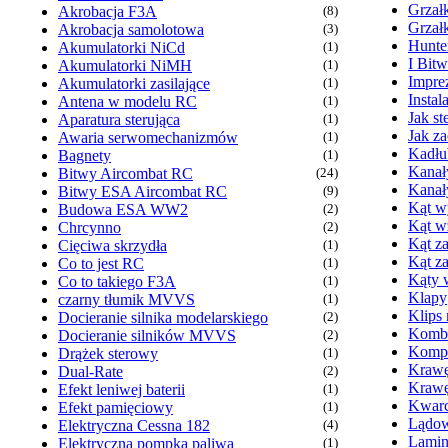
Grzał
Akrobacja F3A
(8)
Grzał
Akrobacja samolotowa
(3)
Hunte
Akumulatorki NiCd
(1)
I Bit
Akumulatorki NiMH
(1)
Imprez
Akumulatorki zasilające
(1)
Insta
Antena w modelu RC
(1)
Jak s
Aparatura sterująca
(1)
Jak z
Awaria serwomechanizmów
(1)
Kadłu
Bagnety
(1)
Kanał
Bitwy Aircombat RC
(24)
Kanał
Bitwy ESA Aircombat RC
(9)
Kąt wy
Budowa ESA WW2
(2)
Kąt w
Chrcynno
(2)
Kąt za
Cięciwa skrzydła
(1)
Kąt z
Co to jest RC
(1)
Kąty 
Co to takiego F3A
(1)
Klapy
czarny tłumik MVVS
(1)
Klips
Docieranie silnika modelarskiego
(2)
Komb
Docieranie silników MVVS
(2)
Kompr
Drążek sterowy
(1)
Krawę
Dual-Rate
(2)
Krawę
Efekt leniwej baterii
(1)
Kwarc
Efekt pamięciowy
(1)
Lądow
Elektryczna Cessna 182
(4)
Lamin
Elektryczna pompka paliwa
(1)