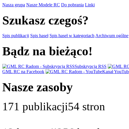
Nasza grupa
Nasze Modele RC
Do pobrania
Linki
Szukasz czegoś?
Spis publikacji
Spis haseł
Spis haseł w kategoriach
Archiwum ogólne
Bądz na bieżąco!
Subskrypcja RSS
GML RC na Facebook
Kanał YouTub
Nasze zasoby
171
publikacji
54
stron