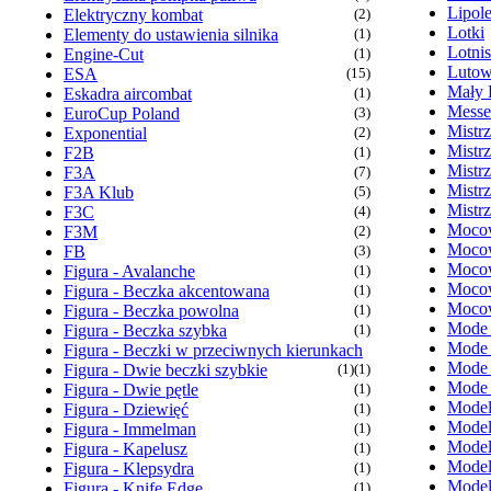
Lipol
Elektryczny kombat
(2)
Lotki
Elementy do ustawienia silnika
(1)
Lotni
Engine-Cut
(1)
Lutow
ESA
(15)
Mały 
Eskadra aircombat
(1)
Messe
EuroCup Poland
(3)
Mistr
Exponential
(2)
Mistr
F2B
(1)
Mistr
F3A
(7)
Mistr
F3A Klub
(5)
Mistr
F3C
(4)
Mocow
F3M
(2)
Mocow
FB
(3)
Mocow
Figura - Avalanche
(1)
Mocow
Figura - Beczka akcentowana
(1)
Mocow
Figura - Beczka powolna
(1)
Mode
Figura - Beczka szybka
(1)
Mode
Figura - Beczki w przeciwnych kierunkach
Mode
Figura - Dwie beczki szybkie
(1)
(1)
Mode
Figura - Dwie pętle
(1)
Model
Figura - Dziewięć
(1)
Model
Figura - Immelman
(1)
Model
Figura - Kapelusz
(1)
Model
Figura - Klepsydra
(1)
Model
Figura - Knife Edge
(1)