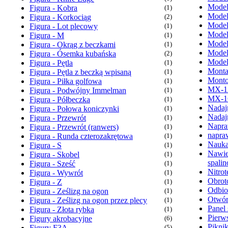
Model
Figura - Kobra
(1)
Model
Figura - Korkociąg
(2)
Model
Figura - Lot plecowy
(1)
Model
Figura - M
(1)
Model
Figura - Okrąg z beczkami
(1)
Model
Figura - Ósemka kubańska
(2)
Model
Figura - Pętla
(1)
Monta
Figura - Pętla z beczką wpisaną
(1)
Monto
Figura - Piłka golfowa
(1)
MX-1
Figura - Podwójny Immelman
(1)
MX-1
Figura - Półbeczka
(1)
Nadaj
Figura - Połowa koniczynki
(1)
Nadaj
Figura - Przewrót
(1)
Napra
Figura - Przewrót (ranwers)
(1)
napra
Figura - Runda czterozakrętowa
(1)
Nauka
Figura - S
(1)
Nawie
Figura - Skobel
(1)
spali
Figura - Sześć
(1)
Nitrot
Figura - Wywrót
(1)
Obrot
Figura - Z
(1)
Odbio
Figura - Ześlizg na ogon
(1)
Otwór
Figura - Ześlizg na ogon przez plecy
(1)
Panel 
Figura - Złota rybka
(1)
Pierw
Figury akrobacyjne
(6)
Pikni
Figury F3A
(5)