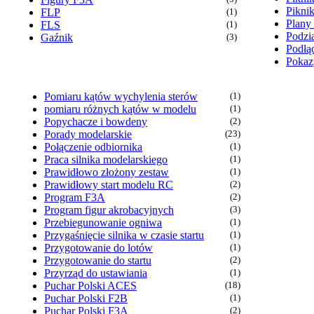
Pikni
FLP
(1)
Plany
FLS
(1)
Podzia
Gaźnik
(3)
Podłąc
Pokaz
Pomiaru kątów wychylenia sterów
(1)
pomiaru różnych kątów w modelu
(1)
Popychacze i bowdeny
(2)
Porady modelarskie
(23)
Połączenie odbiornika
(1)
Praca silnika modelarskiego
(1)
Prawidłowo złożony zestaw
(1)
Prawidłowy start modelu RC
(2)
Program F3A
(2)
Program figur akrobacyjnych
(3)
Przebiegunowanie ogniwa
(1)
Przygaśnięcie silnika w czasie startu
(1)
Przygotowanie do lotów
(1)
Przygotowanie do startu
(2)
Przyrząd do ustawiania
(1)
Puchar Polski ACES
(18)
Puchar Polski F2B
(1)
Puchar Polski F3A
(2)