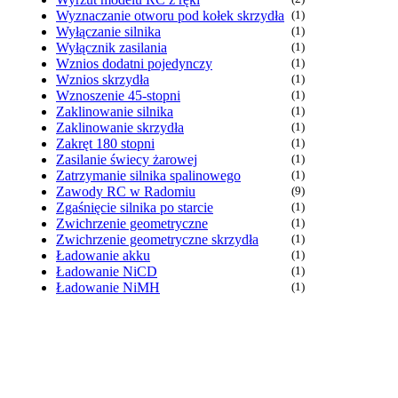
Wyznaczanie otworu pod kołek skrzydła
(1)
Wyłączanie silnika
(1)
Wyłącznik zasilania
(1)
Wznios dodatni pojedynczy
(1)
Wznios skrzydła
(1)
Wznoszenie 45-stopni
(1)
Zaklinowanie silnika
(1)
Zaklinowanie skrzydła
(1)
Zakręt 180 stopni
(1)
Zasilanie świecy żarowej
(1)
Zatrzymanie silnika spalinowego
(1)
Zawody RC w Radomiu
(9)
Zgaśnięcie silnika po starcie
(1)
Zwichrzenie geometryczne
(1)
Zwichrzenie geometryczne skrzydła
(1)
Ładowanie akku
(1)
Ładowanie NiCD
(1)
Ładowanie NiMH
(1)