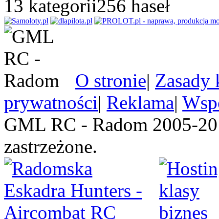
13
kategorii
256
haseł
O stronie
|
Zasady 
prywatności
|
Reklama
|
Wspó
GML RC - Radom 2005-201
zastrzeżone.