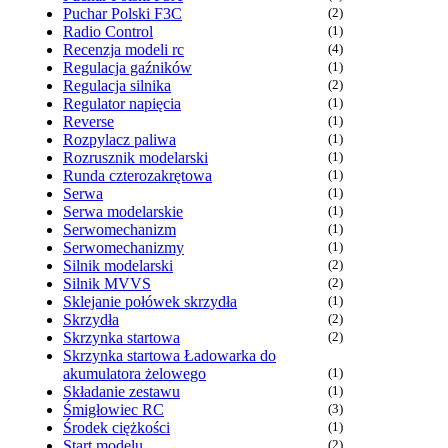
Puchar Polski F3C
(2)
Radio Control
(1)
Recenzja modeli rc
(4)
Regulacja gaźników
(1)
Regulacja silnika
(2)
Regulator napięcia
(1)
Reverse
(1)
Rozpylacz paliwa
(1)
Rozrusznik modelarski
(1)
Runda czterozakrętowa
(1)
Serwa
(1)
Serwa modelarskie
(1)
Serwomechanizm
(1)
Serwomechanizmy
(1)
Silnik modelarski
(2)
Silnik MVVS
(2)
Sklejanie połówek skrzydła
(1)
Skrzydła
(2)
Skrzynka startowa
(2)
Skrzynka startowa Ładowarka do
akumulatora żelowego
(1)
Składanie zestawu
(1)
Śmigłowiec RC
(3)
Środek ciężkości
(1)
Start modelu
(2)