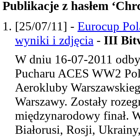
Publikacje z hasłem ‘Chr
[25/07/11] -
Eurocup Po
wyniki i zdjęcia
-
III Bi
W dniu 16-07-2011 odbył
Pucharu ACES WW2 Polsk
Aerokluby Warszawskieg
Warszawy. Zostały rozeg
międzynarodowy finał. W 
Białorusi, Rosji, Ukrainy,