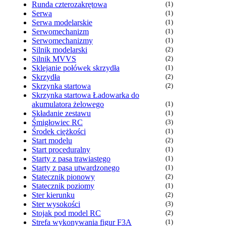
Runda czterozakrętowa
(1)
Serwa
(1)
Serwa modelarskie
(1)
Serwomechanizm
(1)
Serwomechanizmy
(1)
Silnik modelarski
(2)
Silnik MVVS
(2)
Sklejanie połówek skrzydła
(1)
Skrzydła
(2)
Skrzynka startowa
(2)
Skrzynka startowa Ładowarka do
akumulatora żelowego
(1)
Składanie zestawu
(1)
Śmigłowiec RC
(3)
Środek ciężkości
(1)
Start modelu
(2)
Start proceduralny
(1)
Starty z pasa trawiastego
(1)
Starty z pasa utwardzonego
(1)
Statecznik pionowy
(2)
Statecznik poziomy
(1)
Ster kierunku
(2)
Ster wysokości
(3)
Stojak pod model RC
(2)
Strefa wykonywania figur F3A
(1)