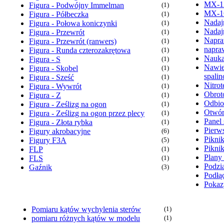
MX-1
Figura - Podwójny Immelman
(1)
MX-1
Figura - Półbeczka
(1)
Nadaj
Figura - Połowa koniczynki
(1)
Nadaj
Figura - Przewrót
(1)
Napra
Figura - Przewrót (ranwers)
(1)
napra
Figura - Runda czterozakrętowa
(1)
Nauka
Figura - S
(1)
Nawie
Figura - Skobel
(1)
spali
Figura - Sześć
(1)
Nitrot
Figura - Wywrót
(1)
Obrot
Figura - Z
(1)
Odbio
Figura - Ześlizg na ogon
(1)
Otwór
Figura - Ześlizg na ogon przez plecy
(1)
Panel 
Figura - Złota rybka
(1)
Pierw
Figury akrobacyjne
(6)
Pikni
Figury F3A
(5)
Pikni
FLP
(1)
Plany
FLS
(1)
Podzia
Gaźnik
(3)
Podłąc
Pokaz
Pomiaru kątów wychylenia sterów
(1)
pomiaru różnych kątów w modelu
(1)