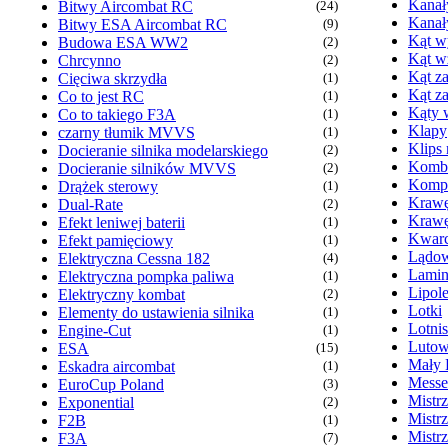
Kanał
Bitwy Aircombat RC
(24)
Kanał
Bitwy ESA Aircombat RC
(9)
Kąt wy
Budowa ESA WW2
(2)
Kąt w
Chrcynno
(2)
Kąt za
Cięciwa skrzydła
(1)
Kąt z
Co to jest RC
(1)
Kąty 
Co to takiego F3A
(1)
Klapy
czarny tłumik MVVS
(1)
Klips
Docieranie silnika modelarskiego
(2)
Komb
Docieranie silników MVVS
(2)
Kompr
Drążek sterowy
(1)
Krawę
Dual-Rate
(2)
Krawę
Efekt leniwej baterii
(1)
Kwarc
Efekt pamięciowy
(1)
Lądow
Elektryczna Cessna 182
(4)
Lamin
Elektryczna pompka paliwa
(1)
Lipol
Elektryczny kombat
(2)
Lotki
Elementy do ustawienia silnika
(1)
Lotni
Engine-Cut
(1)
Lutow
ESA
(15)
Mały 
Eskadra aircombat
(1)
Messe
EuroCup Poland
(3)
Mistr
Exponential
(2)
Mistr
F2B
(1)
Mistr
F3A
(7)