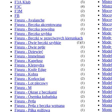
Mistr
F3A Klub
(5)
Mistr
F3C
(4)
Mocow
F3M
(2)
Mocow
FB
(3)
Mocow
Figura - Avalanche
(1)
Mocow
Figura - Beczka akcentowana
(1)
Mocow
Figura - Beczka powolna
(1)
Mode
Figura - Beczka szybka
(1)
Mode
Figura - Beczki w przeciwnych kierunkach
Mode
Figura - Dwie beczki szybkie
(1)
(1)
Mode
Figura - Dwie pętle
(1)
Model
Figura - Dziewięć
(1)
Model
Figura - Immelman
(1)
Model
Figura - Kapelusz
(1)
Model
Figura - Klepsydra
(1)
Model
Figura - Knife Edge
(1)
Model
Figura - Kobra
(1)
Model
Figura - Korkociąg
(2)
Model
Figura - Lot plecowy
(1)
Model
Figura - M
(1)
Model
Figura - Okrąg z beczkami
(1)
Model
Figura - Ósemka kubańska
(2)
Model
Figura - Pętla
(1)
Monta
Figura - Pętla z beczką wpisaną
(1)
Monto
Figura - Piłka golfowa
(1)