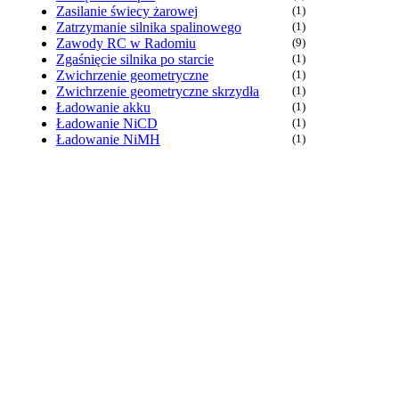
Zasilanie świecy żarowej
(1)
Zatrzymanie silnika spalinowego
(1)
Zawody RC w Radomiu
(9)
Zgaśnięcie silnika po starcie
(1)
Zwichrzenie geometryczne
(1)
Zwichrzenie geometryczne skrzydła
(1)
Ładowanie akku
(1)
Ładowanie NiCD
(1)
Ładowanie NiMH
(1)