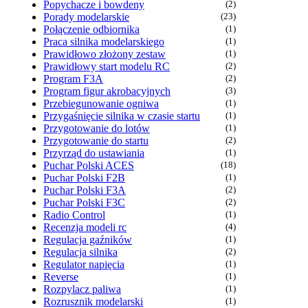
Popychacze i bowdeny
(2)
Porady modelarskie
(23)
Połączenie odbiornika
(1)
Praca silnika modelarskiego
(1)
Prawidłowo złożony zestaw
(1)
Prawidłowy start modelu RC
(2)
Program F3A
(2)
Program figur akrobacyjnych
(3)
Przebiegunowanie ogniwa
(1)
Przygaśnięcie silnika w czasie startu
(1)
Przygotowanie do lotów
(1)
Przygotowanie do startu
(2)
Przyrząd do ustawiania
(1)
Puchar Polski ACES
(18)
Puchar Polski F2B
(1)
Puchar Polski F3A
(2)
Puchar Polski F3C
(2)
Radio Control
(1)
Recenzja modeli rc
(4)
Regulacja gaźników
(1)
Regulacja silnika
(2)
Regulator napięcia
(1)
Reverse
(1)
Rozpylacz paliwa
(1)
Rozrusznik modelarski
(1)