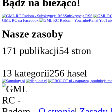
Bądz na bieżąco!
Subskrypcja RSS
GML RC na Facebook
Kanał YouTub
Nasze zasoby
171
publikacji
54
stron
13
kategorii
256
haseł
O stronie
|
Zasady 