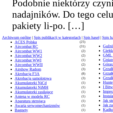
Podobnie niektórzy czyni
nadajników. Do tego cel
pakiety li-po. […]
Archiwum ogólne
|
Spis publikacji w kategoriach
|
Spis haseł
|
Spis h
ACES Polska
(25)
Gaźn
Aircombat RC
(31)
Giełd
Aircombat WW1
(2)
GML
Aircombat WW2
(2)
Gniaz
Aircombat WWI
(1)
Góras
Aircombat WWII
(2)
Grzałk
Airshow Radom
(3)
Grzał
Akrobacja F3A
(8)
Grzał
Akrobacja samolotowa
(3)
Hunte
Akumulatorki NiCd
(1)
I Bit
Akumulatorki NiMH
(1)
Imprez
Akumulatorki zasilające
(1)
Insta
Antena w modelu RC
(1)
Jak s
Aparatura sterująca
(1)
Jak z
Awaria serwomechanizmów
(1)
Kadłu
Bagnety
(1)