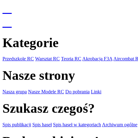
Kategorie
Przedszkole RC
Warsztat RC
Teoria RC
Akrobacja F3A
Aircombat 
Nasze strony
Nasza grupa
Nasze Modele RC
Do pobrania
Linki
Szukasz czegoś?
Spis publikacji
Spis haseł
Spis haseł w kategoriach
Archiwum ogólne