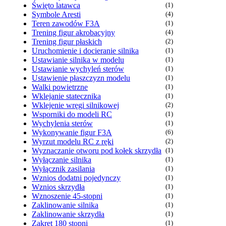
Święto latawca
(1)
Symbole Aresti
(4)
Teren zawodów F3A
(1)
Trening figur akrobacyjny
(4)
Trening figur płaskich
(2)
Uruchomienie i docieranie silnika
(1)
Ustawianie silnika w modelu
(1)
Ustawianie wychyleń sterów
(1)
Ustawienie płaszczyzn modelu
(1)
Walki powietrzne
(1)
Wklejanie statecznika
(1)
Wklejenie wręgi silnikowej
(2)
Wsporniki do modeli RC
(1)
Wychylenia sterów
(1)
Wykonywanie figur F3A
(6)
Wyrzut modelu RC z ręki
(2)
Wyznaczanie otworu pod kołek skrzydła
(1)
Wyłączanie silnika
(1)
Wyłącznik zasilania
(1)
Wznios dodatni pojedynczy
(1)
Wznios skrzydła
(1)
Wznoszenie 45-stopni
(1)
Zaklinowanie silnika
(1)
Zaklinowanie skrzydła
(1)
Zakręt 180 stopni
(1)