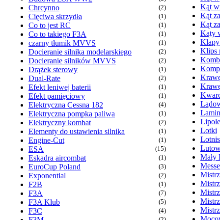
Kąt w
Chrcynno
(2)
Kąt za
Cięciwa skrzydła
(1)
Kąt z
Co to jest RC
(1)
Kąty 
Co to takiego F3A
(1)
Klapy
czarny tłumik MVVS
(1)
Klips
Docieranie silnika modelarskiego
(2)
Komb
Docieranie silników MVVS
(2)
Kompr
Drążek sterowy
(1)
Krawę
Dual-Rate
(2)
Krawę
Efekt leniwej baterii
(1)
Kwarc
Efekt pamięciowy
(1)
Lądow
Elektryczna Cessna 182
(4)
Lamin
Elektryczna pompka paliwa
(1)
Lipol
Elektryczny kombat
(2)
Lotki
Elementy do ustawienia silnika
(1)
Lotni
Engine-Cut
(1)
Lutow
ESA
(15)
Mały 
Eskadra aircombat
(1)
Messe
EuroCup Poland
(3)
Mistr
Exponential
(2)
Mistr
F2B
(1)
Mistr
F3A
(7)
Mistr
F3A Klub
(5)
Mistr
F3C
(4)
Mocow
F3M
(2)