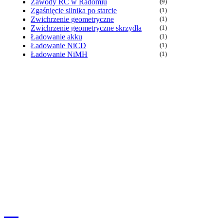
Zawody RC w Radomiu
(9)
Zgaśnięcie silnika po starcie
(1)
Zwichrzenie geometryczne
(1)
Zwichrzenie geometryczne skrzydła
(1)
Ładowanie akku
(1)
Ładowanie NiCD
(1)
Ładowanie NiMH
(1)