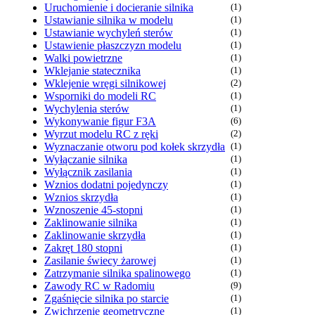
Uruchomienie i docieranie silnika
(1)
Ustawianie silnika w modelu
(1)
Ustawianie wychyleń sterów
(1)
Ustawienie płaszczyzn modelu
(1)
Walki powietrzne
(1)
Wklejanie statecznika
(1)
Wklejenie wręgi silnikowej
(2)
Wsporniki do modeli RC
(1)
Wychylenia sterów
(1)
Wykonywanie figur F3A
(6)
Wyrzut modelu RC z ręki
(2)
Wyznaczanie otworu pod kołek skrzydła
(1)
Wyłączanie silnika
(1)
Wyłącznik zasilania
(1)
Wznios dodatni pojedynczy
(1)
Wznios skrzydła
(1)
Wznoszenie 45-stopni
(1)
Zaklinowanie silnika
(1)
Zaklinowanie skrzydła
(1)
Zakręt 180 stopni
(1)
Zasilanie świecy żarowej
(1)
Zatrzymanie silnika spalinowego
(1)
Zawody RC w Radomiu
(9)
Zgaśnięcie silnika po starcie
(1)
Zwichrzenie geometryczne
(1)