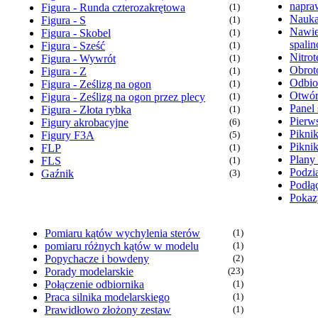
napra
Figura - Runda czterozakrętowa
(1)
Nauka
Figura - S
(1)
Nawie
Figura - Skobel
(1)
spali
Figura - Sześć
(1)
Nitrot
Figura - Wywrót
(1)
Obrot
Figura - Z
(1)
Odbio
Figura - Ześlizg na ogon
(1)
Otwór
Figura - Ześlizg na ogon przez plecy
(1)
Panel 
Figura - Złota rybka
(1)
Pierw
Figury akrobacyjne
(6)
Pikni
Figury F3A
(5)
Pikni
FLP
(1)
Plany
FLS
(1)
Podzia
Gaźnik
(3)
Podłąc
Pokaz
Pomiaru kątów wychylenia sterów
(1)
pomiaru różnych kątów w modelu
(1)
Popychacze i bowdeny
(2)
Porady modelarskie
(23)
Połączenie odbiornika
(1)
Praca silnika modelarskiego
(1)
Prawidłowo złożony zestaw
(1)