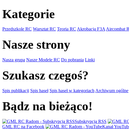
Kategorie
Przedszkole RC
Warsztat RC
Teoria RC
Akrobacja F3A
Aircombat 
Nasze strony
Nasza grupa
Nasze Modele RC
Do pobrania
Linki
Szukasz czegoś?
Spis publikacji
Spis haseł
Spis haseł w kategoriach
Archiwum ogólne
Bądz na bieżąco!
Subskrypcja RSS
GML RC na Facebook
Kanał YouTub