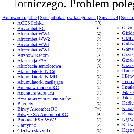
lotniczego. Problem pol
Archiwum ogólne
|
Spis publikacji w kategoriach
|
Spis haseł
|
Spis h
ACES Polska
(25)
Gaźn
Aircombat RC
(31)
Giełd
Aircombat WW1
(2)
GML
Aircombat WW2
(2)
Gniaz
Aircombat WWI
(1)
Góras
Aircombat WWII
(2)
Grzałk
Airshow Radom
(3)
Grzał
Akrobacja F3A
(8)
Grzał
Akrobacja samolotowa
(3)
Hunte
Akumulatorki NiCd
(1)
I Bit
Akumulatorki NiMH
(1)
Imprez
Akumulatorki zasilające
(1)
Insta
Antena w modelu RC
(1)
Jak s
Aparatura sterująca
(1)
Jak z
Awaria serwomechanizmów
(1)
Kadłu
Bagnety
(1)
Kanał
Bitwy Aircombat RC
(24)
Kanał
Bitwy ESA Aircombat RC
(9)
Kąt wy
Budowa ESA WW2
(2)
Kąt w
Chrcynno
(2)
Kąt za
Cięciwa skrzydła
(1)