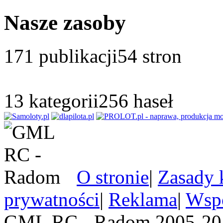
Nasze zasoby
171
publikacji
54
stron
13
kategorii
256
haseł
O stronie
|
Zasady 
prywatności
|
Reklama
|
Wspó
GML RC - Radom 2005-201