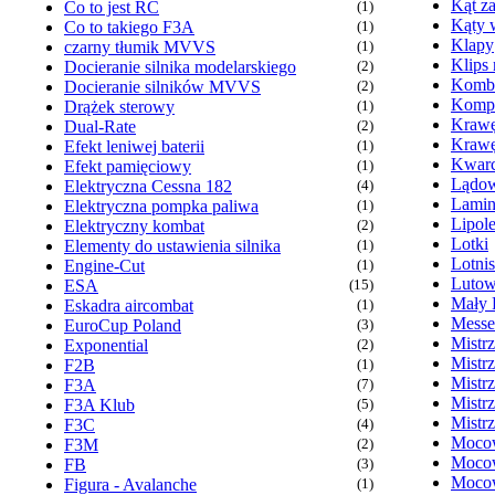
Kąt z
Co to jest RC
(1)
Kąty 
Co to takiego F3A
(1)
Klapy
czarny tłumik MVVS
(1)
Klips
Docieranie silnika modelarskiego
(2)
Komb
Docieranie silników MVVS
(2)
Kompr
Drążek sterowy
(1)
Krawę
Dual-Rate
(2)
Krawę
Efekt leniwej baterii
(1)
Kwarc
Efekt pamięciowy
(1)
Lądow
Elektryczna Cessna 182
(4)
Lamin
Elektryczna pompka paliwa
(1)
Lipol
Elektryczny kombat
(2)
Lotki
Elementy do ustawienia silnika
(1)
Lotni
Engine-Cut
(1)
Lutow
ESA
(15)
Mały 
Eskadra aircombat
(1)
Messe
EuroCup Poland
(3)
Mistr
Exponential
(2)
Mistr
F2B
(1)
Mistr
F3A
(7)
Mistr
F3A Klub
(5)
Mistr
F3C
(4)
Mocow
F3M
(2)
Mocow
FB
(3)
Mocow
Figura - Avalanche
(1)