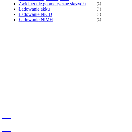
Zwichrzenie geometryczne skrzydła
(1)
Ładowanie akku
(1)
Ładowanie NiCD
(1)
Ładowanie NiMH
(1)