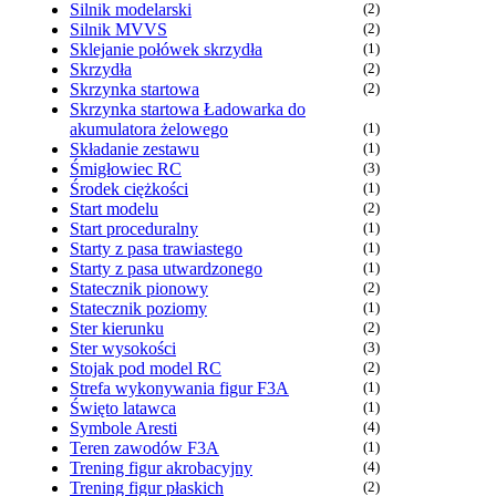
Silnik modelarski
(2)
Silnik MVVS
(2)
Sklejanie połówek skrzydła
(1)
Skrzydła
(2)
Skrzynka startowa
(2)
Skrzynka startowa Ładowarka do
akumulatora żelowego
(1)
Składanie zestawu
(1)
Śmigłowiec RC
(3)
Środek ciężkości
(1)
Start modelu
(2)
Start proceduralny
(1)
Starty z pasa trawiastego
(1)
Starty z pasa utwardzonego
(1)
Statecznik pionowy
(2)
Statecznik poziomy
(1)
Ster kierunku
(2)
Ster wysokości
(3)
Stojak pod model RC
(2)
Strefa wykonywania figur F3A
(1)
Święto latawca
(1)
Symbole Aresti
(4)
Teren zawodów F3A
(1)
Trening figur akrobacyjny
(4)
Trening figur płaskich
(2)