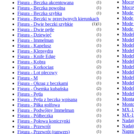
Mocow
Figura - Beczka akcentowana
(1)
Mocow
Figura - Beczka powolna
(1)
Mode
Figura - Beczka szybka
(1)
Mode
Figura - Beczki w przeciwnych kierunkach
Mode
Figura - Dwie beczki szybkie
(1)
(1)
Mode
Figura - Dwie pętle
(1)
Model
Figura - Dziewięć
(1)
Model
Figura - Immelman
(1)
Model
Figura - Kapelusz
(1)
Model
Figura - Klepsydra
(1)
Model
Figura - Knife Edge
(1)
Model
Figura - Kobra
(1)
Model
Figura - Korkociąg
(2)
Model
Figura - Lot plecowy
(1)
Model
Figura - M
(1)
Model
Figura - Okrąg z beczkami
(1)
Model
Figura - Ósemka kubańska
(2)
Model
Figura - Pętla
(1)
Monta
Figura - Pętla z beczką wpisaną
(1)
Monto
Figura - Piłka golfowa
(1)
MX-1
Figura - Podwójny Immelman
(1)
MX-1
Figura - Półbeczka
(1)
Nadaj
Figura - Połowa koniczynki
(1)
Nadaj
Figura - Przewrót
(1)
Napra
Figura - Przewrót (ranwers)
(1)