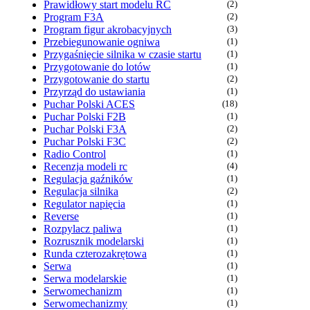
Prawidłowy start modelu RC
(2)
Program F3A
(2)
Program figur akrobacyjnych
(3)
Przebiegunowanie ogniwa
(1)
Przygaśnięcie silnika w czasie startu
(1)
Przygotowanie do lotów
(1)
Przygotowanie do startu
(2)
Przyrząd do ustawiania
(1)
Puchar Polski ACES
(18)
Puchar Polski F2B
(1)
Puchar Polski F3A
(2)
Puchar Polski F3C
(2)
Radio Control
(1)
Recenzja modeli rc
(4)
Regulacja gaźników
(1)
Regulacja silnika
(2)
Regulator napięcia
(1)
Reverse
(1)
Rozpylacz paliwa
(1)
Rozrusznik modelarski
(1)
Runda czterozakrętowa
(1)
Serwa
(1)
Serwa modelarskie
(1)
Serwomechanizm
(1)
Serwomechanizmy
(1)