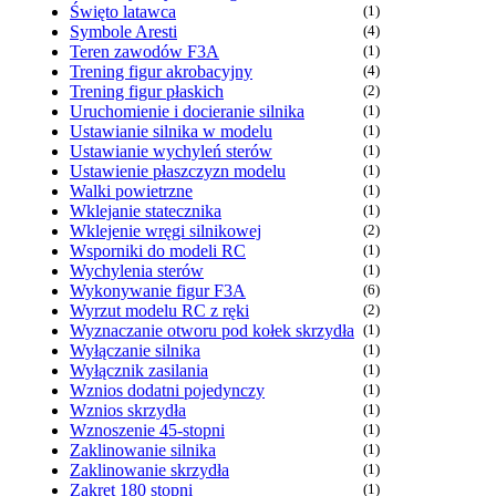
Święto latawca
(1)
Symbole Aresti
(4)
Teren zawodów F3A
(1)
Trening figur akrobacyjny
(4)
Trening figur płaskich
(2)
Uruchomienie i docieranie silnika
(1)
Ustawianie silnika w modelu
(1)
Ustawianie wychyleń sterów
(1)
Ustawienie płaszczyzn modelu
(1)
Walki powietrzne
(1)
Wklejanie statecznika
(1)
Wklejenie wręgi silnikowej
(2)
Wsporniki do modeli RC
(1)
Wychylenia sterów
(1)
Wykonywanie figur F3A
(6)
Wyrzut modelu RC z ręki
(2)
Wyznaczanie otworu pod kołek skrzydła
(1)
Wyłączanie silnika
(1)
Wyłącznik zasilania
(1)
Wznios dodatni pojedynczy
(1)
Wznios skrzydła
(1)
Wznoszenie 45-stopni
(1)
Zaklinowanie silnika
(1)
Zaklinowanie skrzydła
(1)
Zakręt 180 stopni
(1)