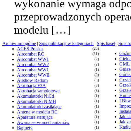
wykonanie wymaga odpow
przeprowadzonych operac
modelu […]
Archiwum ogólne
|
Spis publikacji w kategoriach
|
Spis haseł
|
Spis h
ACES Polska
(25)
Gaźn
Aircombat RC
(31)
Giełd
Aircombat WW1
(2)
GML
Aircombat WW2
(2)
Gniaz
Aircombat WWI
(1)
Góras
Aircombat WWII
(2)
Grzałk
Airshow Radom
(3)
Grzał
Akrobacja F3A
(8)
Grzał
Akrobacja samolotowa
(3)
Hunte
Akumulatorki NiCd
(1)
I Bit
Akumulatorki NiMH
(1)
Imprez
Akumulatorki zasilające
(1)
Insta
Antena w modelu RC
(1)
Jak s
Aparatura sterująca
(1)
Jak z
Awaria serwomechanizmów
(1)
Kadłu
Bagnety
(1)