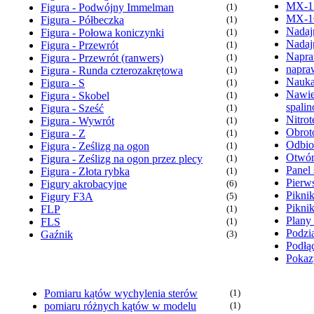
MX-1
Figura - Podwójny Immelman
(1)
MX-1
Figura - Półbeczka
(1)
Nadaj
Figura - Połowa koniczynki
(1)
Nadaj
Figura - Przewrót
(1)
Napra
Figura - Przewrót (ranwers)
(1)
napra
Figura - Runda czterozakrętowa
(1)
Nauka
Figura - S
(1)
Nawie
Figura - Skobel
(1)
spali
Figura - Sześć
(1)
Nitrot
Figura - Wywrót
(1)
Obrot
Figura - Z
(1)
Odbio
Figura - Ześlizg na ogon
(1)
Otwór
Figura - Ześlizg na ogon przez plecy
(1)
Panel 
Figura - Złota rybka
(1)
Pierw
Figury akrobacyjne
(6)
Pikni
Figury F3A
(5)
Pikni
FLP
(1)
Plany
FLS
(1)
Podzia
Gaźnik
(3)
Podłąc
Pokaz
Pomiaru kątów wychylenia sterów
(1)
pomiaru różnych kątów w modelu
(1)