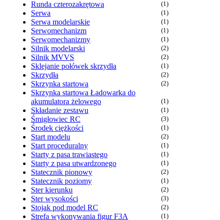
Runda czterozakrętowa
(1)
Serwa
(1)
Serwa modelarskie
(1)
Serwomechanizm
(1)
Serwomechanizmy
(1)
Silnik modelarski
(2)
Silnik MVVS
(2)
Sklejanie połówek skrzydła
(1)
Skrzydła
(2)
Skrzynka startowa
(2)
Skrzynka startowa Ładowarka do
akumulatora żelowego
(1)
Składanie zestawu
(1)
Śmigłowiec RC
(3)
Środek ciężkości
(1)
Start modelu
(2)
Start proceduralny
(1)
Starty z pasa trawiastego
(1)
Starty z pasa utwardzonego
(1)
Statecznik pionowy
(2)
Statecznik poziomy
(1)
Ster kierunku
(2)
Ster wysokości
(3)
Stojak pod model RC
(2)
Strefa wykonywania figur F3A
(1)