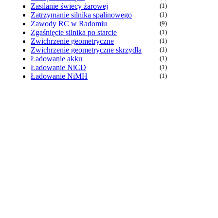
Zasilanie świecy żarowej
(1)
Zatrzymanie silnika spalinowego
(1)
Zawody RC w Radomiu
(9)
Zgaśnięcie silnika po starcie
(1)
Zwichrzenie geometryczne
(1)
Zwichrzenie geometryczne skrzydła
(1)
Ładowanie akku
(1)
Ładowanie NiCD
(1)
Ładowanie NiMH
(1)