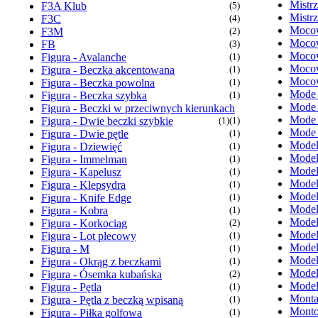
Mistr
F3A Klub
(5)
Mistr
F3C
(4)
Mocow
F3M
(2)
Mocow
FB
(3)
Mocow
Figura - Avalanche
(1)
Mocow
Figura - Beczka akcentowana
(1)
Mocow
Figura - Beczka powolna
(1)
Mode
Figura - Beczka szybka
(1)
Mode
Figura - Beczki w przeciwnych kierunkach
Mode
Figura - Dwie beczki szybkie
(1)
(1)
Mode
Figura - Dwie pętle
(1)
Model
Figura - Dziewięć
(1)
Model
Figura - Immelman
(1)
Model
Figura - Kapelusz
(1)
Model
Figura - Klepsydra
(1)
Model
Figura - Knife Edge
(1)
Model
Figura - Kobra
(1)
Model
Figura - Korkociąg
(2)
Model
Figura - Lot plecowy
(1)
Model
Figura - M
(1)
Model
Figura - Okrąg z beczkami
(1)
Model
Figura - Ósemka kubańska
(2)
Model
Figura - Pętla
(1)
Monta
Figura - Pętla z beczką wpisaną
(1)
Monto
Figura - Piłka golfowa
(1)