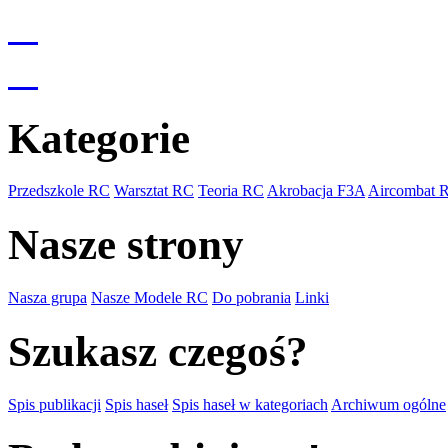
Kategorie
Przedszkole RC
Warsztat RC
Teoria RC
Akrobacja F3A
Aircombat 
Nasze strony
Nasza grupa
Nasze Modele RC
Do pobrania
Linki
Szukasz czegoś?
Spis publikacji
Spis haseł
Spis haseł w kategoriach
Archiwum ogólne