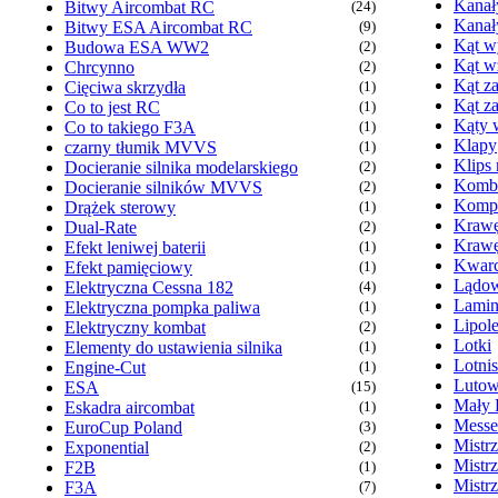
Kanał
Bitwy Aircombat RC
(24)
Kanał
Bitwy ESA Aircombat RC
(9)
Kąt wy
Budowa ESA WW2
(2)
Kąt w
Chrcynno
(2)
Kąt za
Cięciwa skrzydła
(1)
Kąt z
Co to jest RC
(1)
Kąty 
Co to takiego F3A
(1)
Klapy
czarny tłumik MVVS
(1)
Klips
Docieranie silnika modelarskiego
(2)
Komb
Docieranie silników MVVS
(2)
Kompr
Drążek sterowy
(1)
Krawę
Dual-Rate
(2)
Krawę
Efekt leniwej baterii
(1)
Kwarc
Efekt pamięciowy
(1)
Lądow
Elektryczna Cessna 182
(4)
Lamin
Elektryczna pompka paliwa
(1)
Lipol
Elektryczny kombat
(2)
Lotki
Elementy do ustawienia silnika
(1)
Lotni
Engine-Cut
(1)
Lutow
ESA
(15)
Mały 
Eskadra aircombat
(1)
Messe
EuroCup Poland
(3)
Mistr
Exponential
(2)
Mistr
F2B
(1)
Mistr
F3A
(7)