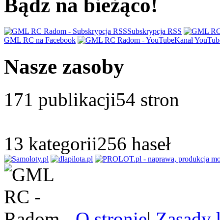
Bądz na bieżąco!
Subskrypcja RSS
GML RC na Facebook
Kanał YouTub
Nasze zasoby
171
publikacji
54
stron
13
kategorii
256
haseł
O stronie
|
Zasady 