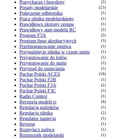
Popychacze i bowdeny
(2)
Porady modelarskie
(23)
Połączenie odbiornika
(1)
Praca silnika modelarskiego
(1)
Prawidłowo złożony zestaw
(1)
Prawidłowy start modelu RC
(2)
Program F3A
(2)
Program figur akrobacyjnych
(3)
Przebiegunowanie ogniwa
(1)
Przygaśnięcie silnika w czasie startu
(1)
Przygotowanie do lotów
(1)
Przygotowanie do startu
(2)
Przyrząd do ustawiania
(1)
Puchar Polski ACES
(18)
Puchar Polski F2B
(1)
Puchar Polski F3A
(2)
Puchar Polski F3C
(2)
Radio Control
(1)
Recenzja modeli rc
(4)
Regulacja gaźników
(1)
Regulacja silnika
(2)
Regulator napięcia
(1)
Reverse
(1)
Rozpylacz paliwa
(1)
Rozrusznik modelarski
(1)