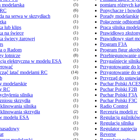
a modelarska
(5)
pomiaru różnych k
 RC
(6)
Popychacze i bowd
da na serwa w skrzydłach
(1)
Porady modelarskie
zka
(1)
Połączenie odbiorni
a lub klips
(1)
Praca silnika model
ka na świecę
(1)
Prawidłowo złożon
ka świecy żarowej
(1)
Prawidłowy start m
rs
(1)
Program F3A
wa o Radom
(1)
Program figur akro
y lotnicze
(8)
Przebiegunowanie 
lacja elektryczna w modelu ESA
(1)
Przygaśnięcie silnik
terować
(1)
Przygotowanie do l
acząć latać modelami RC
(14)
Przygotowanie do st
b
(1)
Przyrząd do ustawia
y modelarskie
(1)
Puchar Polski ACE
y RC
(1)
Puchar Polski F2B
chylenia silnika
(1)
Puchar Polski F3A
zniosu skrzydła
(1)
Puchar Polski F3C
klinowania silnika
(1)
Radio Control
aklinowania skrzydła
(2)
Recenzja modeli rc
w modelu ESA
(1)
Regulacja gaźnikó
(1)
Regulacja silnika
 nasadowy
(1)
Regulator napięcia
at
(3)
Reverse
esor modelarski
(1)
Rozpylacz paliwa