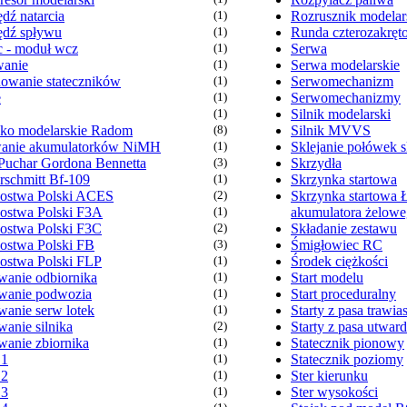
dź natarcia
(1)
Rozrusznik modelar
dź spływu
(1)
Runda czterozakręt
 - moduł wcz
(1)
Serwa
anie
(1)
Serwa modelarskie
owanie stateczników
(1)
Serwomechanizm
e
(1)
Serwomechanizmy
(1)
Silnik modelarski
sko modelarskie Radom
(8)
Silnik MVVS
anie akumulatorków NiMH
(1)
Sklejanie połówek s
Puchar Gordona Bennetta
(3)
Skrzydła
rschmitt Bf-109
(1)
Skrzynka startowa
zostwa Polski ACES
(2)
Skrzynka startowa 
zostwa Polski F3A
(1)
akumulatora żelow
zostwa Polski F3C
(2)
Składanie zestawu
zostwa Polski FB
(3)
Śmigłowiec RC
zostwa Polski FLP
(1)
Środek ciężkości
anie odbiornika
(1)
Start modelu
anie podwozia
(1)
Start proceduralny
anie serw lotek
(1)
Starty z pasa trawia
anie silnika
(2)
Starty z pasa utwar
anie zbiornika
(1)
Statecznik pionowy
 1
(1)
Statecznik poziomy
 2
(1)
Ster kierunku
 3
(1)
Ster wysokości