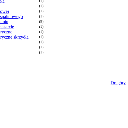
dła
(1)
(1)
rowej
(1)
 spalinowego
(1)
omiu
(9)
o starcie
(1)
tryczne
(1)
ryczne skrzydła
(1)
(1)
(1)
(1)
Do góry