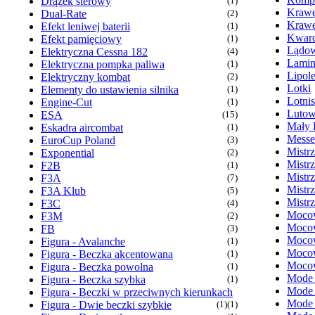
Drążek sterowy
(1)
Krawę
Dual-Rate
(2)
Krawę
Efekt leniwej baterii
(1)
Kwarc
Efekt pamięciowy
(1)
Lądow
Elektryczna Cessna 182
(4)
Lamin
Elektryczna pompka paliwa
(1)
Lipol
Elektryczny kombat
(2)
Lotki
Elementy do ustawienia silnika
(1)
Lotni
Engine-Cut
(1)
Lutow
ESA
(15)
Mały 
Eskadra aircombat
(1)
Messe
EuroCup Poland
(3)
Mistr
Exponential
(2)
Mistr
F2B
(1)
Mistr
F3A
(7)
Mistr
F3A Klub
(5)
Mistr
F3C
(4)
Mocow
F3M
(2)
Mocow
FB
(3)
Mocow
Figura - Avalanche
(1)
Mocow
Figura - Beczka akcentowana
(1)
Mocow
Figura - Beczka powolna
(1)
Mode
Figura - Beczka szybka
(1)
Mode
Figura - Beczki w przeciwnych kierunkach
Mode
Figura - Dwie beczki szybkie
(1)
(1)