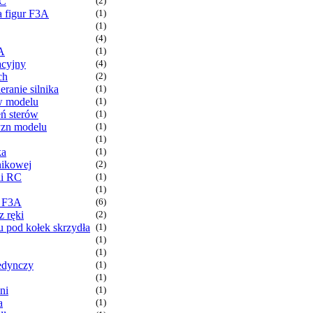
RC
(2)
 figur F3A
(1)
(1)
(4)
A
(1)
acyjny
(4)
ch
(2)
eranie silnika
(1)
 w modelu
(1)
ń sterów
(1)
yzn modelu
(1)
(1)
ka
(1)
nikowej
(2)
li RC
(1)
(1)
r F3A
(6)
 ręki
(2)
 pod kołek skrzydła
(1)
(1)
(1)
edynczy
(1)
(1)
ni
(1)
a
(1)