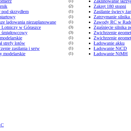
omierz
(1)
Zaklinowanie skrzy
rnik
(2)
Zakręt 180 stopni
 pod skrzydłem
(1)
Zasilanie świecy ża
startowy
(1)
Zatrzymanie silnika
sze lądowania niezaplanowane
(1)
Zawody RC w Rad
k Lotniczy w Góraszce
(3)
Zgaśnięcie silnika p
k śmigłowcowy
(3)
Zwichrzenie geome
 modelarskie
(1)
Zwichrzenie geomet
ł strefy lotów
(1)
Ładowanie akku
zenie zasilania i serw
(1)
Ładowanie NiCD
y modelarskie
(1)
Ładowanie NiMH
RC