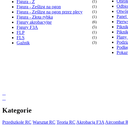
Obrot
Figura - Z
(1)
Odbio
Figura - Ześlizg na ogon
(1)
Otwór
Figura - Ześlizg na ogon przez plecy
(1)
Panel 
Figura - Złota rybka
(1)
Pierw
Figury akrobacyjne
(6)
Pikni
Figury F3A
(5)
Pikni
FLP
(1)
Plany
FLS
(1)
Podzia
Gaźnik
(3)
Podłąc
Pokaz
Kategorie
Przedszkole RC
Warsztat RC
Teoria RC
Akrobacja F3A
Aircombat 