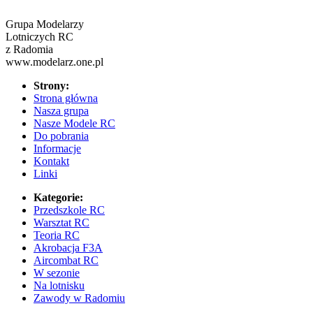
Grupa Modelarzy
Lotniczych RC
z Radomia
www.modelarz.one.pl
Strony:
Strona główna
Nasza grupa
Nasze Modele RC
Do pobrania
Informacje
Kontakt
Linki
Kategorie:
Przedszkole RC
Warsztat RC
Teoria RC
Akrobacja F3A
Aircombat RC
W sezonie
Na lotnisku
Zawody w Radomiu