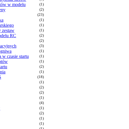
ątów w modelu
(1)
eny
(2)
(23)
ka
(1)
arskiego
(1)
y zestaw
(1)
odelu RC
(2)
(2)
bacyjnych
(3)
ogniwa
(1)
a w czasie startu
(1)
otów
(1)
artu
(2)
nia
(1)
S
(18)
(1)
(2)
(2)
(1)
(4)
w
(1)
(2)
(1)
(1)
(1)