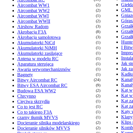
Giełd
Aircombat WW1
(2)
GML
Aircombat WW2
(2)
Gniaz
Aircombat WWI
(1)
Góras
Aircombat WWII
(2)
Grzałk
Airshow Radom
(3)
Grzał
Akrobacja F3A
(8)
Grzał
Akrobacja samolotowa
(3)
Hunte
Akumulatorki NiCd
(1)
I Bit
Akumulatorki NiMH
(1)
Imprez
Akumulatorki zasilające
(1)
Insta
Antena w modelu RC
(1)
Jak s
Aparatura sterująca
(1)
Jak z
Awaria serwomechanizmów
(1)
Kadłu
Bagnety
(1)
Kanał
Bitwy Aircombat RC
(24)
Kanał
Bitwy ESA Aircombat RC
(9)
Kąt wy
Budowa ESA WW2
(2)
Kąt w
Chrcynno
(2)
Kąt za
Cięciwa skrzydła
(1)
Kąt z
Co to jest RC
(1)
Kąty 
Co to takiego F3A
(1)
Klapy
czarny tłumik MVVS
(1)
Klips
Docieranie silnika modelarskiego
(2)
Komb
Docieranie silników MVVS
(2)
Kompr