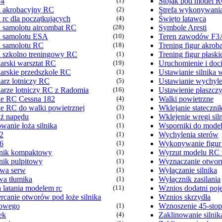
 4
(1)
Stojak pod model 
 akrobacyjny RC
(2)
Strefa wykonywania
 rc dla początkujących
(4)
Święto latawca
 samolotu aircombat RC
(28)
Symbole Aresti
 samolotu ESA
(10)
Teren zawodów F3
 samolotu RC
(18)
Trening figur akrob
 szkolno treningowy RC
(1)
Trening figur płaski
arski warsztat RC
(19)
Uruchomienie i doci
arskie przedszkole RC
(1)
Ustawianie silnika
arz lotniczy RC
(5)
Ustawianie wychyle
arze lotniczy RC z Radomia
(16)
Ustawienie płaszcz
e RC Cessna 182
(4)
Walki powietrzne
e RC do walki powietrznej
(3)
Wklejanie stateczni
ż napędu
(1)
Wklejenie wręgi sil
wanie łoża silnika
(1)
Wsporniki do mode
2
(1)
Wychylenia sterów
6
(1)
Wykonywanie figu
nik kompaktowy
(1)
Wyrzut modelu RC z
nik pulpitowy
(1)
Wyznaczanie otworu
wa serw
(1)
Wyłączanie silnika
wa tłumika
(1)
Wyłącznik zasilania
 latania modelem rc
(11)
Wznios dodatni poj
rcanie otworów pod łoże silnika
Wznios skrzydła
nowego
(1)
Wznoszenie 45-stop
ek
(4)
Zaklinowanie silnik