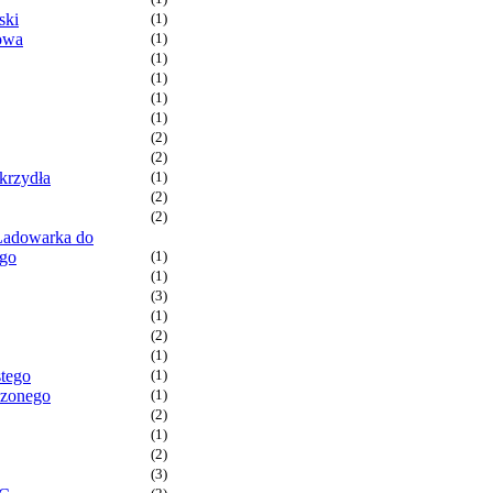
ski
(1)
owa
(1)
(1)
(1)
(1)
(1)
(2)
(2)
krzydła
(1)
(2)
(2)
Ładowarka do
ego
(1)
(1)
(3)
(1)
(2)
(1)
stego
(1)
dzonego
(1)
(2)
(1)
(2)
(3)