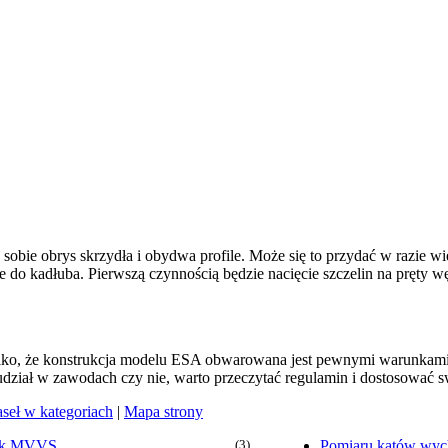
obie obrys skrzydła i obydwa profile. Może się to przydać w razie wi
e do kadłuba. Pierwszą czynnością będzie nacięcie szczelin na pręty
 tylko, że konstrukcja modelu ESA obwarowana jest pewnymi warunka
udział w zawodach czy nie, warto przeczytać regulamin i dostosować
aseł w kategoriach
|
Mapa strony
ik MVVS
(3)
Pomiaru kątów wych