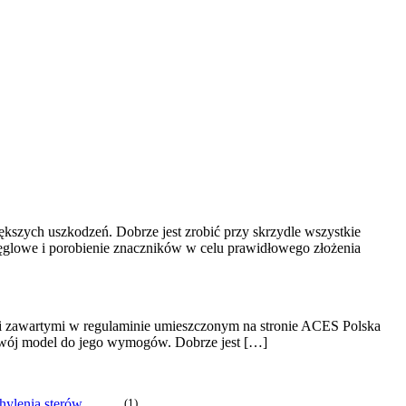
ększych uszkodzeń. Dobrze jest zrobić przy skrzydle wszystkie
 węglowe i porobienie znaczników w celu prawidłowego złożenia
mi zawartymi w regulaminie umieszczonym na stronie ACES Polska
 swój model do jego wymogów. Dobrze jest […]
ylenia sterów
(1)