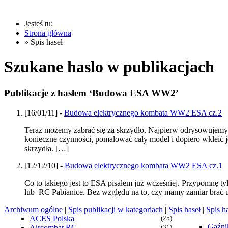
Jesteś tu:
Strona główna
» Spis haseł
Szukane haslo w publikacjach
Publikacje z hasłem ‘Budowa ESA WW2’
[16/01/11] -
Budowa elektrycznego kombata WW2 ESA cz.2
Teraz możemy zabrać się za skrzydło. Najpierw odrysowujemy s
konieczne czynności, pomalować cały model i dopiero wkleić j
skrzydła. […]
[12/12/10] -
Budowa elektrycznego kombata WW2 ESA cz.1
Co to takiego jest to ESA pisałem już wcześniej. Przypomnę
lub RC Pabianice. Bez względu na to, czy mamy zamiar brać 
Archiwum ogólne
|
Spis publikacji w kategoriach
|
Spis haseł
|
Spis h
ACES Polska
(25)
Gaźn
Aircombat RC
(31)