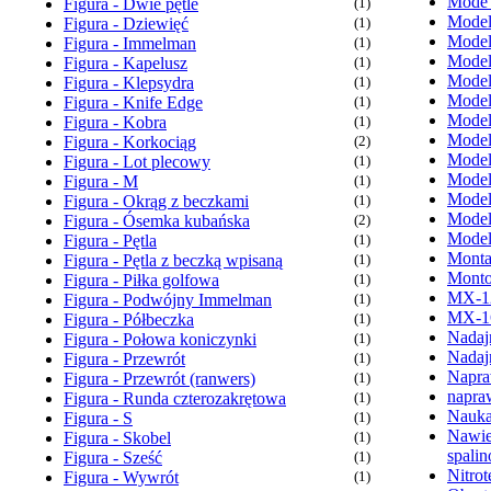
Mode
Figura - Dwie pętle
(1)
Model
Figura - Dziewięć
(1)
Model
Figura - Immelman
(1)
Model
Figura - Kapelusz
(1)
Model
Figura - Klepsydra
(1)
Model
Figura - Knife Edge
(1)
Model
Figura - Kobra
(1)
Model
Figura - Korkociąg
(2)
Model
Figura - Lot plecowy
(1)
Model
Figura - M
(1)
Model
Figura - Okrąg z beczkami
(1)
Model
Figura - Ósemka kubańska
(2)
Model
Figura - Pętla
(1)
Monta
Figura - Pętla z beczką wpisaną
(1)
Monto
Figura - Piłka golfowa
(1)
MX-1
Figura - Podwójny Immelman
(1)
MX-1
Figura - Półbeczka
(1)
Nadaj
Figura - Połowa koniczynki
(1)
Nadaj
Figura - Przewrót
(1)
Napra
Figura - Przewrót (ranwers)
(1)
napra
Figura - Runda czterozakrętowa
(1)
Nauka
Figura - S
(1)
Nawie
Figura - Skobel
(1)
spali
Figura - Sześć
(1)
Nitrot
Figura - Wywrót
(1)