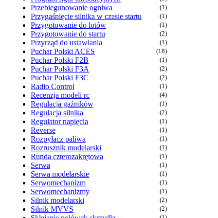
Przebiegunowanie ogniwa
(1)
Przygaśnięcie silnika w czasie startu
(1)
Przygotowanie do lotów
(1)
Przygotowanie do startu
(2)
Przyrząd do ustawiania
(1)
Puchar Polski ACES
(18)
Puchar Polski F2B
(1)
Puchar Polski F3A
(2)
Puchar Polski F3C
(2)
Radio Control
(1)
Recenzja modeli rc
(4)
Regulacja gaźników
(1)
Regulacja silnika
(2)
Regulator napięcia
(1)
Reverse
(1)
Rozpylacz paliwa
(1)
Rozrusznik modelarski
(1)
Runda czterozakrętowa
(1)
Serwa
(1)
Serwa modelarskie
(1)
Serwomechanizm
(1)
Serwomechanizmy
(1)
Silnik modelarski
(2)
Silnik MVVS
(2)
Sklejanie połówek skrzydła
(1)