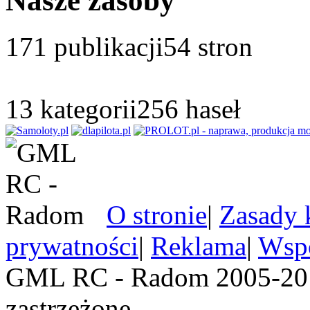
Nasze zasoby
171
publikacji
54
stron
13
kategorii
256
haseł
O stronie
|
Zasady 
prywatności
|
Reklama
|
Wspó
GML RC - Radom 2005-201
zastrzeżone.