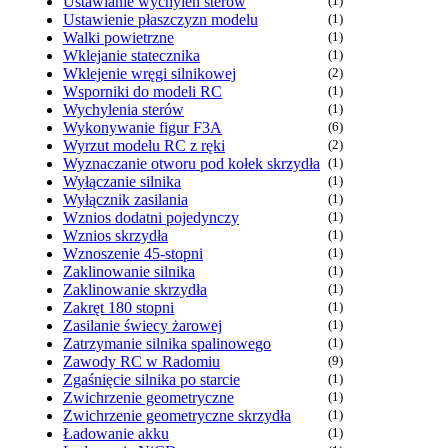
Ustawianie wychyleń sterów
(1)
Ustawienie płaszczyzn modelu
(1)
Walki powietrzne
(1)
Wklejanie statecznika
(1)
Wklejenie wręgi silnikowej
(2)
Wsporniki do modeli RC
(1)
Wychylenia sterów
(1)
Wykonywanie figur F3A
(6)
Wyrzut modelu RC z ręki
(2)
Wyznaczanie otworu pod kołek skrzydła
(1)
Wyłączanie silnika
(1)
Wyłącznik zasilania
(1)
Wznios dodatni pojedynczy
(1)
Wznios skrzydła
(1)
Wznoszenie 45-stopni
(1)
Zaklinowanie silnika
(1)
Zaklinowanie skrzydła
(1)
Zakręt 180 stopni
(1)
Zasilanie świecy żarowej
(1)
Zatrzymanie silnika spalinowego
(1)
Zawody RC w Radomiu
(9)
Zgaśnięcie silnika po starcie
(1)
Zwichrzenie geometryczne
(1)
Zwichrzenie geometryczne skrzydła
(1)
Ładowanie akku
(1)