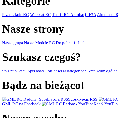
Kategorie
Przedszkole RC
Warsztat RC
Teoria RC
Akrobacja F3A
Aircombat 
Nasze strony
Nasza grupa
Nasze Modele RC
Do pobrania
Linki
Szukasz czegoś?
Spis publikacji
Spis haseł
Spis haseł w kategoriach
Archiwum ogólne
Bądz na bieżąco!
Subskrypcja RSS
GML RC na Facebook
Kanał YouTub