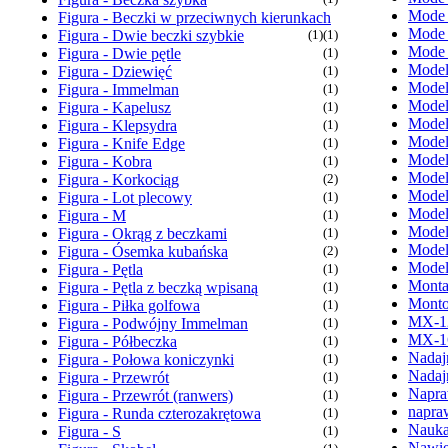
Mode
Figura - Beczki w przeciwnych kierunkach
Mode
Figura - Dwie beczki szybkie
(1)
(1)
Mode
Figura - Dwie pętle
(1)
Model
Figura - Dziewięć
(1)
Model
Figura - Immelman
(1)
Model
Figura - Kapelusz
(1)
Model
Figura - Klepsydra
(1)
Model
Figura - Knife Edge
(1)
Model
Figura - Kobra
(1)
Model
Figura - Korkociąg
(2)
Model
Figura - Lot plecowy
(1)
Model
Figura - M
(1)
Model
Figura - Okrąg z beczkami
(1)
Model
Figura - Ósemka kubańska
(2)
Model
Figura - Pętla
(1)
Monta
Figura - Pętla z beczką wpisaną
(1)
Monto
Figura - Piłka golfowa
(1)
MX-1
Figura - Podwójny Immelman
(1)
MX-1
Figura - Półbeczka
(1)
Nadaj
Figura - Połowa koniczynki
(1)
Nadaj
Figura - Przewrót
(1)
Napra
Figura - Przewrót (ranwers)
(1)
napra
Figura - Runda czterozakrętowa
(1)
Nauka
Figura - S
(1)
Nawie