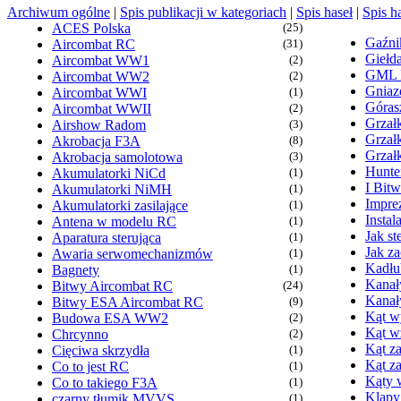
Archiwum ogólne
|
Spis publikacji w kategoriach
|
Spis haseł
|
Spis h
ACES Polska
(25)
Gaźn
Aircombat RC
(31)
Giełd
Aircombat WW1
(2)
GML
Aircombat WW2
(2)
Gniaz
Aircombat WWI
(1)
Góras
Aircombat WWII
(2)
Grzałk
Airshow Radom
(3)
Grzał
Akrobacja F3A
(8)
Grzał
Akrobacja samolotowa
(3)
Hunte
Akumulatorki NiCd
(1)
I Bit
Akumulatorki NiMH
(1)
Imprez
Akumulatorki zasilające
(1)
Insta
Antena w modelu RC
(1)
Jak s
Aparatura sterująca
(1)
Jak z
Awaria serwomechanizmów
(1)
Kadłu
Bagnety
(1)
Kanał
Bitwy Aircombat RC
(24)
Kanał
Bitwy ESA Aircombat RC
(9)
Kąt wy
Budowa ESA WW2
(2)
Kąt w
Chrcynno
(2)
Kąt za
Cięciwa skrzydła
(1)
Kąt z
Co to jest RC
(1)
Kąty 
Co to takiego F3A
(1)
Klapy
czarny tłumik MVVS
(1)