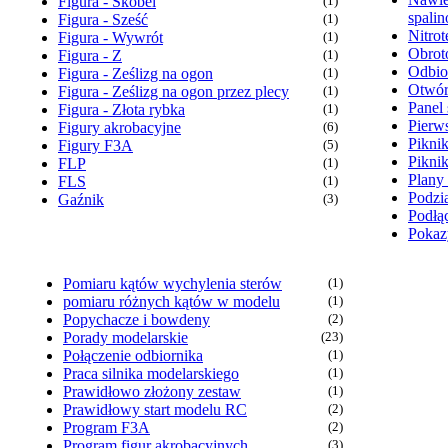
Figura - Skobel
(1)
spali
Figura - Sześć
(1)
Nitrot
Figura - Wywrót
(1)
Obrot
Figura - Z
(1)
Odbio
Figura - Ześlizg na ogon
(1)
Otwór
Figura - Ześlizg na ogon przez plecy
(1)
Panel 
Figura - Złota rybka
(1)
Pierw
Figury akrobacyjne
(6)
Pikni
Figury F3A
(5)
Pikni
FLP
(1)
Plany
FLS
(1)
Podzia
Gaźnik
(3)
Podłąc
Pokaz
Pomiaru kątów wychylenia sterów
(1)
pomiaru różnych kątów w modelu
(1)
Popychacze i bowdeny
(2)
Porady modelarskie
(23)
Połączenie odbiornika
(1)
Praca silnika modelarskiego
(1)
Prawidłowo złożony zestaw
(1)
Prawidłowy start modelu RC
(2)
Program F3A
(2)
Program figur akrobacyjnych
(3)