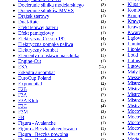
Klips
Docieranie silnika modelarskiego
(2)
Komb
Docieranie silników MVVS
(2)
Kompr
Drążek sterowy
(1)
Krawę
Dual-Rate
(2)
Krawę
Efekt leniwej baterii
(1)
Kwarc
Efekt pamięciowy
(1)
Lądow
Elektryczna Cessna 182
(4)
Lamin
Elektryczna pompka paliwa
(1)
Lipol
Elektryczny kombat
(2)
Lotki
Elementy do ustawienia silnika
(1)
Lotni
Engine-Cut
(1)
Lutow
ESA
(15)
Mały 
Eskadra aircombat
(1)
Messe
EuroCup Poland
(3)
Mistr
Exponential
(2)
Mistr
F2B
(1)
Mistr
F3A
(7)
Mistr
F3A Klub
(5)
Mistr
F3C
(4)
Mocow
F3M
(2)
Mocow
FB
(3)
Mocow
Figura - Avalanche
(1)
Mocow
Figura - Beczka akcentowana
(1)
Mocow
Figura - Beczka powolna
(1)
Mode
Figura - Beczka szybka
(1)