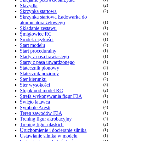
Skrzydła
(2)
Skrzynka startowa
(2)
Skrzynka startowa Ładowarka do
akumulatora żelowego
(1)
Składanie zestawu
(1)
Śmigłowiec RC
(3)
Środek ciężkości
(1)
Start modelu
(2)
Start proceduralny
(1)
Starty z pasa trawiastego
(1)
Starty z pasa utwardzonego
(1)
Statecznik pionowy
(2)
Statecznik poziomy
(1)
Ster kierunku
(2)
Ster wysokości
(3)
Stojak pod model RC
(2)
Strefa wykonywania figur F3A
(1)
Święto latawca
(1)
Symbole Aresti
(4)
Teren zawodów F3A
(1)
Trening figur akrobacyjny
(4)
Trening figur płaskich
(2)
Uruchomienie i docieranie silnika
(1)
Ustawianie silnika w modelu
(1)