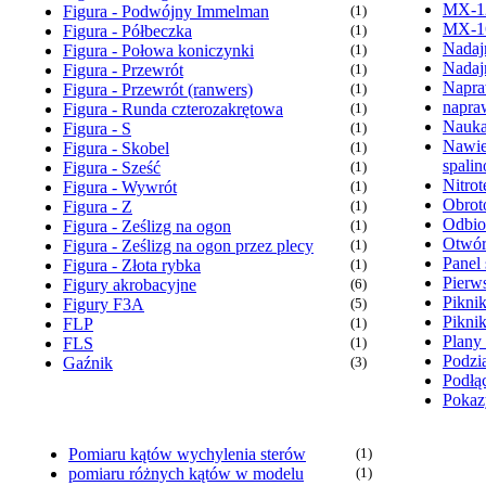
MX-1
Figura - Podwójny Immelman
(1)
MX-1
Figura - Półbeczka
(1)
Nadaj
Figura - Połowa koniczynki
(1)
Nadaj
Figura - Przewrót
(1)
Napra
Figura - Przewrót (ranwers)
(1)
napra
Figura - Runda czterozakrętowa
(1)
Nauka
Figura - S
(1)
Nawie
Figura - Skobel
(1)
spali
Figura - Sześć
(1)
Nitrot
Figura - Wywrót
(1)
Obrot
Figura - Z
(1)
Odbio
Figura - Ześlizg na ogon
(1)
Otwór
Figura - Ześlizg na ogon przez plecy
(1)
Panel 
Figura - Złota rybka
(1)
Pierw
Figury akrobacyjne
(6)
Pikni
Figury F3A
(5)
Pikni
FLP
(1)
Plany
FLS
(1)
Podzia
Gaźnik
(3)
Podłąc
Pokaz
Pomiaru kątów wychylenia sterów
(1)
pomiaru różnych kątów w modelu
(1)