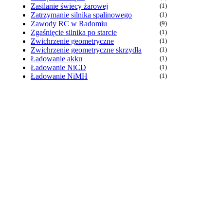
Zasilanie świecy żarowej
(1)
Zatrzymanie silnika spalinowego
(1)
Zawody RC w Radomiu
(9)
Zgaśnięcie silnika po starcie
(1)
Zwichrzenie geometryczne
(1)
Zwichrzenie geometryczne skrzydła
(1)
Ładowanie akku
(1)
Ładowanie NiCD
(1)
Ładowanie NiMH
(1)