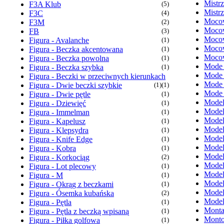
Mistr
F3A Klub
(5)
Mistr
F3C
(4)
Mocow
F3M
(2)
Mocow
FB
(3)
Mocow
Figura - Avalanche
(1)
Mocow
Figura - Beczka akcentowana
(1)
Mocow
Figura - Beczka powolna
(1)
Mode
Figura - Beczka szybka
(1)
Mode
Figura - Beczki w przeciwnych kierunkach
Mode
Figura - Dwie beczki szybkie
(1)
(1)
Mode
Figura - Dwie pętle
(1)
Model
Figura - Dziewięć
(1)
Model
Figura - Immelman
(1)
Model
Figura - Kapelusz
(1)
Model
Figura - Klepsydra
(1)
Model
Figura - Knife Edge
(1)
Model
Figura - Kobra
(1)
Model
Figura - Korkociąg
(2)
Model
Figura - Lot plecowy
(1)
Model
Figura - M
(1)
Model
Figura - Okrąg z beczkami
(1)
Model
Figura - Ósemka kubańska
(2)
Model
Figura - Pętla
(1)
Monta
Figura - Pętla z beczką wpisaną
(1)
Monto
Figura - Piłka golfowa
(1)