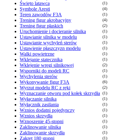
Święto latawca
(1)
Symbole Aresti
(4)
Teren zawodów F3A
(1)
Trening figur akrobacyjny
(4)
Trening figur płaskich
(2)
Uruchomienie i docieranie silnika
(1)
Ustawianie silnika w modelu
(1)
Ustawianie wychyleń sterów
(1)
Ustawienie płaszczyzn modelu
(1)
Walki powietrzne
(1)
Wklejanie statecznika
(1)
Wklejenie wręgi silnikowej
(2)
Wsporniki do modeli RC
(1)
Wychylenia sterów
(1)
Wykonywanie figur F3A
(6)
Wyrzut modelu RC z ręki
(2)
Wyznaczanie otworu pod kołek skrzydła
(1)
Wyłączanie silnika
(1)
Wyłącznik zasilania
(1)
Wznios dodatni pojedynczy
(1)
Wznios skrzydła
(1)
Wznoszenie 45-stopni
(1)
Zaklinowanie silnika
(1)
Zaklinowanie skrzydła
(1)
Zakręt 180 stopni
(1)