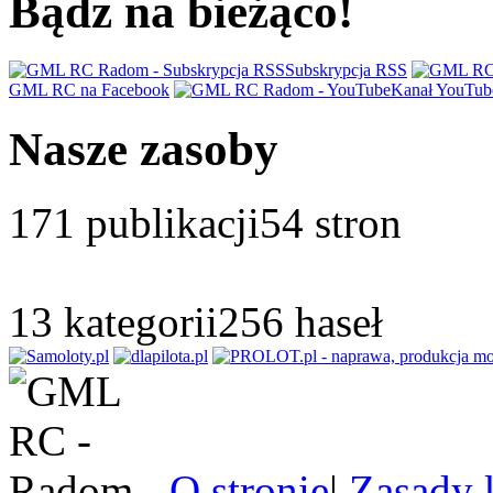
Bądz na bieżąco!
Subskrypcja RSS
GML RC na Facebook
Kanał YouTub
Nasze zasoby
171
publikacji
54
stron
13
kategorii
256
haseł
O stronie
|
Zasady 