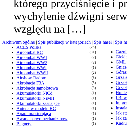
którego przyciśnięcie i 
wychylenie dźwigni serwa
względu na […]
Archiwum ogólne
|
Spis publikacji w kategoriach
|
Spis haseł
|
Spis h
ACES Polska
(25)
Gaźn
Aircombat RC
(31)
Giełd
Aircombat WW1
(2)
GML
Aircombat WW2
(2)
Gniaz
Aircombat WWI
(1)
Góras
Aircombat WWII
(2)
Grzałk
Airshow Radom
(3)
Grzał
Akrobacja F3A
(8)
Grzał
Akrobacja samolotowa
(3)
Hunte
Akumulatorki NiCd
(1)
I Bit
Akumulatorki NiMH
(1)
Imprez
Akumulatorki zasilające
(1)
Insta
Antena w modelu RC
(1)
Jak s
Aparatura sterująca
(1)
Jak z
Awaria serwomechanizmów
(1)
Kadłu
Bagnety
(1)