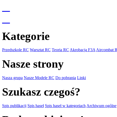
Kategorie
Przedszkole RC
Warsztat RC
Teoria RC
Akrobacja F3A
Aircombat 
Nasze strony
Nasza grupa
Nasze Modele RC
Do pobrania
Linki
Szukasz czegoś?
Spis publikacji
Spis haseł
Spis haseł w kategoriach
Archiwum ogólne