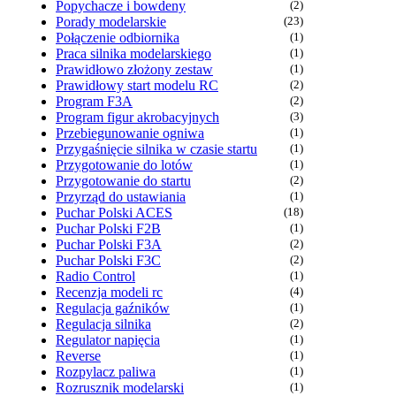
Popychacze i bowdeny
(2)
Porady modelarskie
(23)
Połączenie odbiornika
(1)
Praca silnika modelarskiego
(1)
Prawidłowo złożony zestaw
(1)
Prawidłowy start modelu RC
(2)
Program F3A
(2)
Program figur akrobacyjnych
(3)
Przebiegunowanie ogniwa
(1)
Przygaśnięcie silnika w czasie startu
(1)
Przygotowanie do lotów
(1)
Przygotowanie do startu
(2)
Przyrząd do ustawiania
(1)
Puchar Polski ACES
(18)
Puchar Polski F2B
(1)
Puchar Polski F3A
(2)
Puchar Polski F3C
(2)
Radio Control
(1)
Recenzja modeli rc
(4)
Regulacja gaźników
(1)
Regulacja silnika
(2)
Regulator napięcia
(1)
Reverse
(1)
Rozpylacz paliwa
(1)
Rozrusznik modelarski
(1)