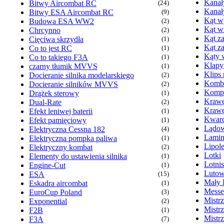
Kanał
Bitwy Aircombat RC
(24)
Kanał
Bitwy ESA Aircombat RC
(9)
Kąt wy
Budowa ESA WW2
(2)
Kąt w
Chrcynno
(2)
Kąt za
Cięciwa skrzydła
(1)
Kąt z
Co to jest RC
(1)
Kąty 
Co to takiego F3A
(1)
Klapy
czarny tłumik MVVS
(1)
Klips
Docieranie silnika modelarskiego
(2)
Komb
Docieranie silników MVVS
(2)
Kompr
Drążek sterowy
(1)
Krawę
Dual-Rate
(2)
Krawę
Efekt leniwej baterii
(1)
Kwarc
Efekt pamięciowy
(1)
Lądow
Elektryczna Cessna 182
(4)
Lamin
Elektryczna pompka paliwa
(1)
Lipol
Elektryczny kombat
(2)
Lotki
Elementy do ustawienia silnika
(1)
Lotni
Engine-Cut
(1)
Lutow
ESA
(15)
Mały 
Eskadra aircombat
(1)
Messe
EuroCup Poland
(3)
Mistr
Exponential
(2)
Mistr
F2B
(1)
Mistr
F3A
(7)