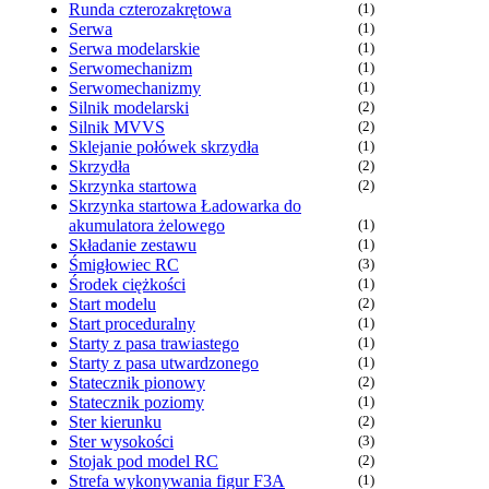
Runda czterozakrętowa
(1)
Serwa
(1)
Serwa modelarskie
(1)
Serwomechanizm
(1)
Serwomechanizmy
(1)
Silnik modelarski
(2)
Silnik MVVS
(2)
Sklejanie połówek skrzydła
(1)
Skrzydła
(2)
Skrzynka startowa
(2)
Skrzynka startowa Ładowarka do
akumulatora żelowego
(1)
Składanie zestawu
(1)
Śmigłowiec RC
(3)
Środek ciężkości
(1)
Start modelu
(2)
Start proceduralny
(1)
Starty z pasa trawiastego
(1)
Starty z pasa utwardzonego
(1)
Statecznik pionowy
(2)
Statecznik poziomy
(1)
Ster kierunku
(2)
Ster wysokości
(3)
Stojak pod model RC
(2)
Strefa wykonywania figur F3A
(1)