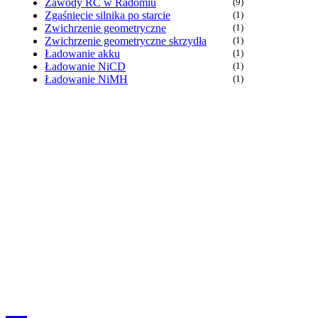
Zawody RC w Radomiu
(9)
Zgaśnięcie silnika po starcie
(1)
Zwichrzenie geometryczne
(1)
Zwichrzenie geometryczne skrzydła
(1)
Ładowanie akku
(1)
Ładowanie NiCD
(1)
Ładowanie NiMH
(1)