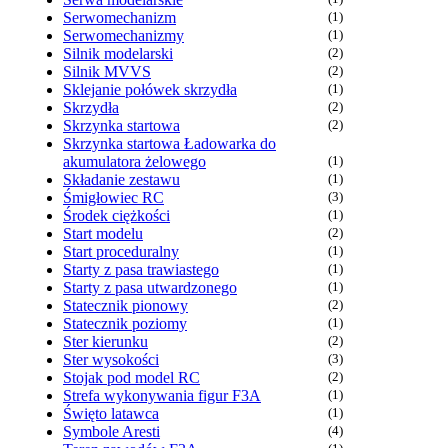
Serwomechanizm
(1)
Serwomechanizmy
(1)
Silnik modelarski
(2)
Silnik MVVS
(2)
Sklejanie połówek skrzydła
(1)
Skrzydła
(2)
Skrzynka startowa
(2)
Skrzynka startowa Ładowarka do
akumulatora żelowego
(1)
Składanie zestawu
(1)
Śmigłowiec RC
(3)
Środek ciężkości
(1)
Start modelu
(2)
Start proceduralny
(1)
Starty z pasa trawiastego
(1)
Starty z pasa utwardzonego
(1)
Statecznik pionowy
(2)
Statecznik poziomy
(1)
Ster kierunku
(2)
Ster wysokości
(3)
Stojak pod model RC
(2)
Strefa wykonywania figur F3A
(1)
Święto latawca
(1)
Symbole Aresti
(4)