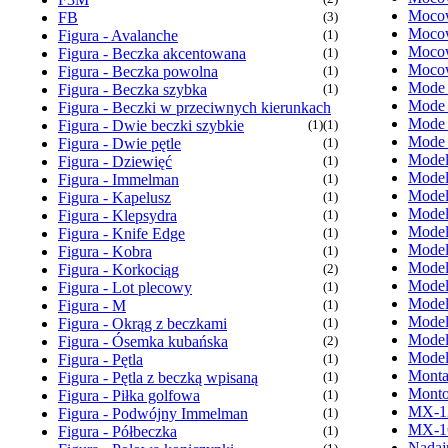
Mocow
FB
(3)
Mocow
Figura - Avalanche
(1)
Mocow
Figura - Beczka akcentowana
(1)
Mocow
Figura - Beczka powolna
(1)
Mode
Figura - Beczka szybka
(1)
Mode
Figura - Beczki w przeciwnych kierunkach
Mode
Figura - Dwie beczki szybkie
(1)
(1)
Mode
Figura - Dwie pętle
(1)
Model
Figura - Dziewięć
(1)
Model
Figura - Immelman
(1)
Model
Figura - Kapelusz
(1)
Model
Figura - Klepsydra
(1)
Model
Figura - Knife Edge
(1)
Model
Figura - Kobra
(1)
Model
Figura - Korkociąg
(2)
Model
Figura - Lot plecowy
(1)
Model
Figura - M
(1)
Model
Figura - Okrąg z beczkami
(1)
Model
Figura - Ósemka kubańska
(2)
Model
Figura - Pętla
(1)
Monta
Figura - Pętla z beczką wpisaną
(1)
Monto
Figura - Piłka golfowa
(1)
MX-1
Figura - Podwójny Immelman
(1)
MX-1
Figura - Półbeczka
(1)
Nadaj