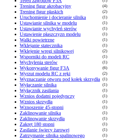
Teren zawodów F3A
(1)
Trening figur akrobacyjny
(4)
Trening figur płaskich
(2)
Uruchomienie i docieranie silnika
(1)
Ustawianie silnika w modelu
(1)
Ustawianie wychyleń sterów
(1)
Ustawienie płaszczyzn modelu
(1)
Walki powietrzne
(1)
Wklejanie statecznika
(1)
Wklejenie wręgi silnikowej
(2)
Wsporniki do modeli RC
(1)
Wychylenia sterów
(1)
Wykonywanie figur F3A
(6)
Wyrzut modelu RC z ręki
(2)
Wyznaczanie otworu pod kołek skrzydła
(1)
Wyłączanie silnika
(1)
Wyłącznik zasilania
(1)
Wznios dodatni pojedynczy
(1)
Wznios skrzydła
(1)
Wznoszenie 45-stopni
(1)
Zaklinowanie silnika
(1)
Zaklinowanie skrzydła
(1)
Zakręt 180 stopni
(1)
Zasilanie świecy żarowej
(1)
Zatrzymanie silnika spalinowego
(1)