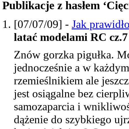
Publikacje z hasłem ‘Cięc
[07/07/09] -
Jak prawidł
latać modelami RC cz.7
Znów gorzka pigułka. Mo
jednocześnie a w każdy
rzemieślnikiem ale jeszcze
jest osiągalne bez cierpl
samozaparcia i wnikliwoś
dążenie do szybkiego ujr