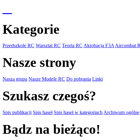
Kategorie
Przedszkole RC
Warsztat RC
Teoria RC
Akrobacja F3A
Aircombat 
Nasze strony
Nasza grupa
Nasze Modele RC
Do pobrania
Linki
Szukasz czegoś?
Spis publikacji
Spis haseł
Spis haseł w kategoriach
Archiwum ogólne
Bądz na bieżąco!