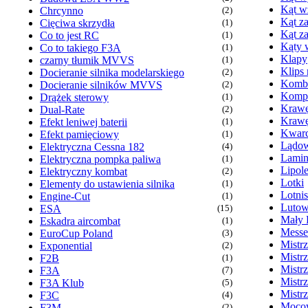
Kąt w
Chrcynno
(2)
Kąt za
Cięciwa skrzydła
(1)
Kąt z
Co to jest RC
(1)
Kąty 
Co to takiego F3A
(1)
Klapy
czarny tłumik MVVS
(1)
Klips
Docieranie silnika modelarskiego
(2)
Komb
Docieranie silników MVVS
(2)
Kompr
Drążek sterowy
(1)
Krawę
Dual-Rate
(2)
Krawę
Efekt leniwej baterii
(1)
Kwarc
Efekt pamięciowy
(1)
Lądow
Elektryczna Cessna 182
(4)
Lamin
Elektryczna pompka paliwa
(1)
Lipol
Elektryczny kombat
(2)
Lotki
Elementy do ustawienia silnika
(1)
Lotni
Engine-Cut
(1)
Lutow
ESA
(15)
Mały 
Eskadra aircombat
(1)
Messe
EuroCup Poland
(3)
Mistr
Exponential
(2)
Mistr
F2B
(1)
Mistr
F3A
(7)
Mistr
F3A Klub
(5)
Mistr
F3C
(4)
Mocow
F3M
(2)