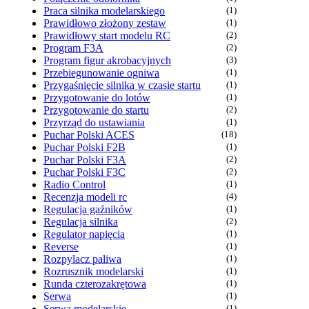
Praca silnika modelarskiego
(1)
Prawidłowo złożony zestaw
(1)
Prawidłowy start modelu RC
(2)
Program F3A
(2)
Program figur akrobacyjnych
(3)
Przebiegunowanie ogniwa
(1)
Przygaśnięcie silnika w czasie startu
(1)
Przygotowanie do lotów
(1)
Przygotowanie do startu
(2)
Przyrząd do ustawiania
(1)
Puchar Polski ACES
(18)
Puchar Polski F2B
(1)
Puchar Polski F3A
(2)
Puchar Polski F3C
(2)
Radio Control
(1)
Recenzja modeli rc
(4)
Regulacja gaźników
(1)
Regulacja silnika
(2)
Regulator napięcia
(1)
Reverse
(1)
Rozpylacz paliwa
(1)
Rozrusznik modelarski
(1)
Runda czterozakrętowa
(1)
Serwa
(1)
Serwa modelarskie
(1)