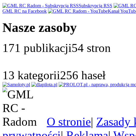
Subskrypcja RSS
GML RC na Facebook
Kanał YouTub
Nasze zasoby
171
publikacji
54
stron
13
kategorii
256
haseł
O stronie
|
Zasady 
prywatności
|
Reklama
|
Wspó