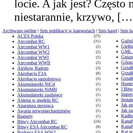
locie. A jak jest? Częst
niestarannie, krzywo, […
Archiwum ogólne
|
Spis publikacji w kategoriach
|
Spis haseł
|
Spis h
ACES Polska
(25)
Gaźn
Aircombat RC
(31)
Giełd
Aircombat WW1
(2)
GML
Aircombat WW2
(2)
Gniaz
Aircombat WWI
(1)
Góras
Aircombat WWII
(2)
Grzałk
Airshow Radom
(3)
Grzał
Akrobacja F3A
(8)
Grzał
Akrobacja samolotowa
(3)
Hunte
Akumulatorki NiCd
(1)
I Bit
Akumulatorki NiMH
(1)
Imprez
Akumulatorki zasilające
(1)
Insta
Antena w modelu RC
(1)
Jak s
Aparatura sterująca
(1)
Jak z
Awaria serwomechanizmów
(1)
Kadłu
Bagnety
(1)
Kanał
Bitwy Aircombat RC
(24)
Kanał
Bitwy ESA Aircombat RC
(9)
Kąt wy
Budowa ESA WW2
(2)