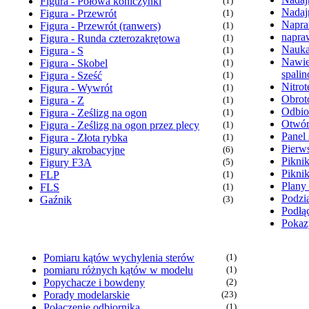
Figura - Połowa koniczynki
(1)
Nadaj
Figura - Przewrót
(1)
Napra
Figura - Przewrót (ranwers)
(1)
napra
Figura - Runda czterozakrętowa
(1)
Nauka
Figura - S
(1)
Nawie
Figura - Skobel
(1)
spali
Figura - Sześć
(1)
Nitrot
Figura - Wywrót
(1)
Obrot
Figura - Z
(1)
Odbio
Figura - Ześlizg na ogon
(1)
Otwór
Figura - Ześlizg na ogon przez plecy
(1)
Panel 
Figura - Złota rybka
(1)
Pierw
Figury akrobacyjne
(6)
Pikni
Figury F3A
(5)
Pikni
FLP
(1)
Plany
FLS
(1)
Podzia
Gaźnik
(3)
Podłąc
Pokaz
Pomiaru kątów wychylenia sterów
(1)
pomiaru różnych kątów w modelu
(1)
Popychacze i bowdeny
(2)
Porady modelarskie
(23)
Połączenie odbiornika
(1)