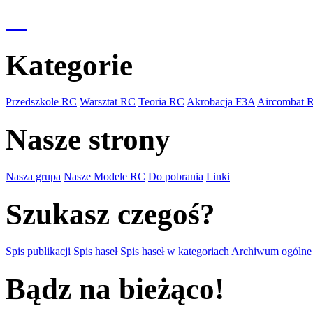
Kategorie
Przedszkole RC
Warsztat RC
Teoria RC
Akrobacja F3A
Aircombat 
Nasze strony
Nasza grupa
Nasze Modele RC
Do pobrania
Linki
Szukasz czegoś?
Spis publikacji
Spis haseł
Spis haseł w kategoriach
Archiwum ogólne
Bądz na bieżąco!