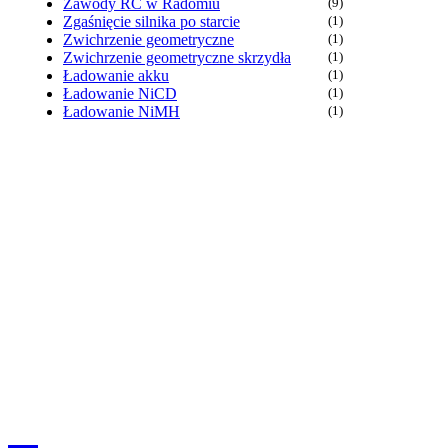
Zawody RC w Radomiu
(9)
Zgaśnięcie silnika po starcie
(1)
Zwichrzenie geometryczne
(1)
Zwichrzenie geometryczne skrzydła
(1)
Ładowanie akku
(1)
Ładowanie NiCD
(1)
Ładowanie NiMH
(1)