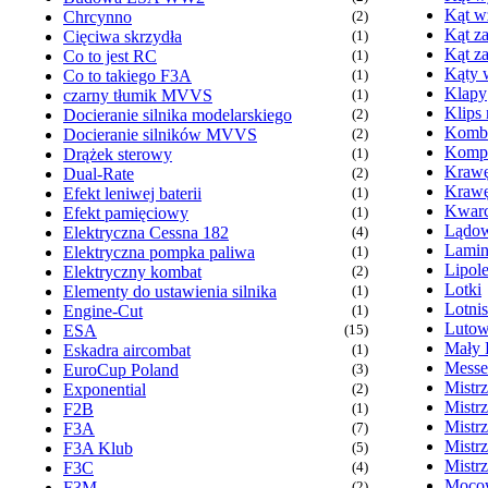
Kąt w
Chrcynno
(2)
Kąt za
Cięciwa skrzydła
(1)
Kąt z
Co to jest RC
(1)
Kąty 
Co to takiego F3A
(1)
Klapy
czarny tłumik MVVS
(1)
Klips
Docieranie silnika modelarskiego
(2)
Komb
Docieranie silników MVVS
(2)
Kompr
Drążek sterowy
(1)
Krawę
Dual-Rate
(2)
Krawę
Efekt leniwej baterii
(1)
Kwarc
Efekt pamięciowy
(1)
Lądow
Elektryczna Cessna 182
(4)
Lamin
Elektryczna pompka paliwa
(1)
Lipol
Elektryczny kombat
(2)
Lotki
Elementy do ustawienia silnika
(1)
Lotni
Engine-Cut
(1)
Lutow
ESA
(15)
Mały 
Eskadra aircombat
(1)
Messe
EuroCup Poland
(3)
Mistr
Exponential
(2)
Mistr
F2B
(1)
Mistr
F3A
(7)
Mistr
F3A Klub
(5)
Mistr
F3C
(4)
Mocow
F3M
(2)