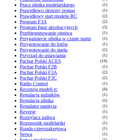
Praca silnika modelarskiego
(1)
Prawidłowo złożony zestaw
(1)
Prawidłowy start modelu RC
(2)
Program F3A
(2)
Program figur akrobacyjnych
(3)
Przebiegunowanie ogniwa
(1)
Przygaśnięcie silnika w czasie startu
(1)
Przygotowanie do lotów
(1)
Przygotowanie do startu
(2)
Przyrząd do ustawiania
(1)
Puchar Polski ACES
(18)
Puchar Polski F2B
(1)
Puchar Polski F3A
(2)
Puchar Polski F3C
(2)
Radio Control
(1)
Recenzja modeli rc
(4)
Regulacja gaźników
(1)
Regulacja silnika
(2)
Regulator napięcia
(1)
Reverse
(1)
Rozpylacz paliwa
(1)
Rozrusznik modelarski
(1)
Runda czterozakrętowa
(1)
Serwa
(1)
Serwa modelarskie
(1)