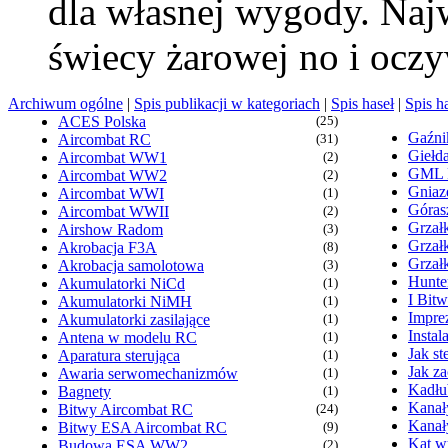
dla własnej wygody. Najw
świecy żarowej no i oczy
Archiwum ogólne
|
Spis publikacji w kategoriach
|
Spis haseł
|
Spis h
ACES Polska
(25)
Gaźn
Aircombat RC
(31)
Giełd
Aircombat WW1
(2)
GML
Aircombat WW2
(2)
Gniaz
Aircombat WWI
(1)
Góras
Aircombat WWII
(2)
Grzałk
Airshow Radom
(3)
Grzał
Akrobacja F3A
(8)
Grzał
Akrobacja samolotowa
(3)
Hunte
Akumulatorki NiCd
(1)
I Bit
Akumulatorki NiMH
(1)
Imprez
Akumulatorki zasilające
(1)
Insta
Antena w modelu RC
(1)
Jak s
Aparatura sterująca
(1)
Jak z
Awaria serwomechanizmów
(1)
Kadłu
Bagnety
(1)
Kanał
Bitwy Aircombat RC
(24)
Kanał
Bitwy ESA Aircombat RC
(9)
Kąt wy
Budowa ESA WW2
(2)