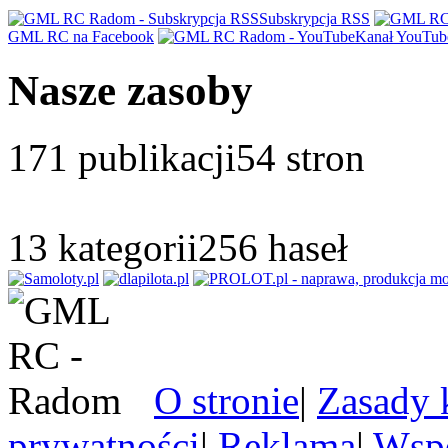
Subskrypcja RSS
GML RC na Facebook
Kanał YouTub
Nasze zasoby
171
publikacji
54
stron
13
kategorii
256
haseł
O stronie
|
Zasady 
prywatności
|
Reklama
|
Wspó