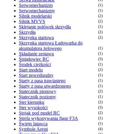
Serwomechanizm
(1)
Serwomechanizmy
(1)
Silnik modelarski
(2)
Silnik MVVS
(2)
Sklejanie połówek skrzydła
(1)
Skrzydła
(2)
Skrzynka startowa
(2)
Skrzynka startowa Ładowarka do
akumulatora żelowego
(1)
Składanie zestawu
(1)
Śmigłowiec RC
(3)
Środek ciężkości
(1)
Start modelu
(2)
Start proceduralny
(1)
Starty z pasa trawiastego
(1)
Starty z pasa utwardzonego
(1)
Statecznik pionowy
(2)
Statecznik poziomy
(1)
Ster kierunku
(2)
Ster wysokości
(3)
Stojak pod model RC
(2)
Strefa wykonywania figur F3A
(1)
Święto latawca
(1)
Symbole Aresti
(4)