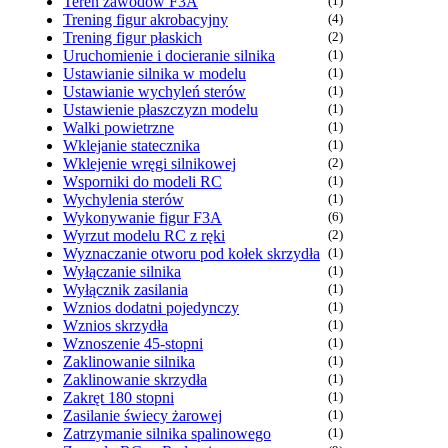
Teren zawodów F3A
(1)
Trening figur akrobacyjny
(4)
Trening figur płaskich
(2)
Uruchomienie i docieranie silnika
(1)
Ustawianie silnika w modelu
(1)
Ustawianie wychyleń sterów
(1)
Ustawienie płaszczyzn modelu
(1)
Walki powietrzne
(1)
Wklejanie statecznika
(1)
Wklejenie wręgi silnikowej
(2)
Wsporniki do modeli RC
(1)
Wychylenia sterów
(1)
Wykonywanie figur F3A
(6)
Wyrzut modelu RC z ręki
(2)
Wyznaczanie otworu pod kołek skrzydła
(1)
Wyłączanie silnika
(1)
Wyłącznik zasilania
(1)
Wznios dodatni pojedynczy
(1)
Wznios skrzydła
(1)
Wznoszenie 45-stopni
(1)
Zaklinowanie silnika
(1)
Zaklinowanie skrzydła
(1)
Zakręt 180 stopni
(1)
Zasilanie świecy żarowej
(1)
Zatrzymanie silnika spalinowego
(1)