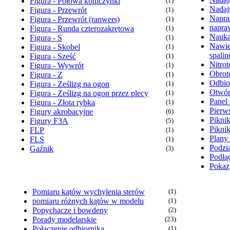
Figura - Połowa koniczynki
(1)
Nadaj
Figura - Przewrót
(1)
Napra
Figura - Przewrót (ranwers)
(1)
napra
Figura - Runda czterozakrętowa
(1)
Nauka
Figura - S
(1)
Nawie
Figura - Skobel
(1)
spali
Figura - Sześć
(1)
Nitrot
Figura - Wywrót
(1)
Obrot
Figura - Z
(1)
Odbio
Figura - Ześlizg na ogon
(1)
Otwór
Figura - Ześlizg na ogon przez plecy
(1)
Panel 
Figura - Złota rybka
(1)
Pierw
Figury akrobacyjne
(6)
Pikni
Figury F3A
(5)
Pikni
FLP
(1)
Plany
FLS
(1)
Podzia
Gaźnik
(3)
Podłąc
Pokaz
Pomiaru kątów wychylenia sterów
(1)
pomiaru różnych kątów w modelu
(1)
Popychacze i bowdeny
(2)
Porady modelarskie
(23)
Połączenie odbiornika
(1)