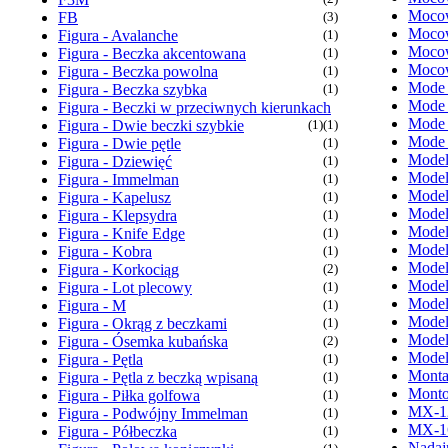
Mocow
FB
(3)
Mocow
Figura - Avalanche
(1)
Mocow
Figura - Beczka akcentowana
(1)
Mocow
Figura - Beczka powolna
(1)
Mode
Figura - Beczka szybka
(1)
Mode
Figura - Beczki w przeciwnych kierunkach
Mode
Figura - Dwie beczki szybkie
(1)
(1)
Mode
Figura - Dwie pętle
(1)
Model
Figura - Dziewięć
(1)
Model
Figura - Immelman
(1)
Model
Figura - Kapelusz
(1)
Model
Figura - Klepsydra
(1)
Model
Figura - Knife Edge
(1)
Model
Figura - Kobra
(1)
Model
Figura - Korkociąg
(2)
Model
Figura - Lot plecowy
(1)
Model
Figura - M
(1)
Model
Figura - Okrąg z beczkami
(1)
Model
Figura - Ósemka kubańska
(2)
Model
Figura - Pętla
(1)
Monta
Figura - Pętla z beczką wpisaną
(1)
Monto
Figura - Piłka golfowa
(1)
MX-1
Figura - Podwójny Immelman
(1)
MX-1
Figura - Półbeczka
(1)
Nadaj