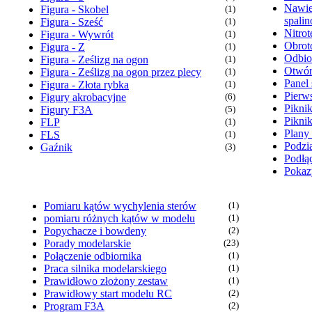
Nawie
Figura - Skobel
(1)
spali
Figura - Sześć
(1)
Nitrot
Figura - Wywrót
(1)
Obrot
Figura - Z
(1)
Odbio
Figura - Ześlizg na ogon
(1)
Otwór
Figura - Ześlizg na ogon przez plecy
(1)
Panel 
Figura - Złota rybka
(1)
Pierw
Figury akrobacyjne
(6)
Pikni
Figury F3A
(5)
Pikni
FLP
(1)
Plany
FLS
(1)
Podzia
Gaźnik
(3)
Podłąc
Pokaz
Pomiaru kątów wychylenia sterów
(1)
pomiaru różnych kątów w modelu
(1)
Popychacze i bowdeny
(2)
Porady modelarskie
(23)
Połączenie odbiornika
(1)
Praca silnika modelarskiego
(1)
Prawidłowo złożony zestaw
(1)
Prawidłowy start modelu RC
(2)
Program F3A
(2)