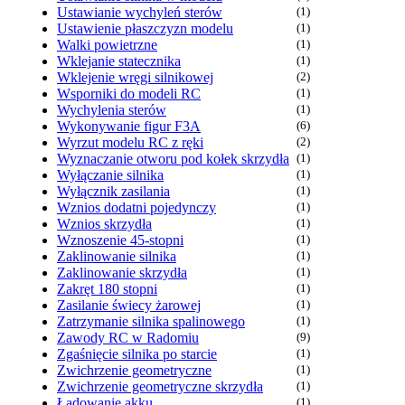
Ustawianie wychyleń sterów
(1)
Ustawienie płaszczyzn modelu
(1)
Walki powietrzne
(1)
Wklejanie statecznika
(1)
Wklejenie wręgi silnikowej
(2)
Wsporniki do modeli RC
(1)
Wychylenia sterów
(1)
Wykonywanie figur F3A
(6)
Wyrzut modelu RC z ręki
(2)
Wyznaczanie otworu pod kołek skrzydła
(1)
Wyłączanie silnika
(1)
Wyłącznik zasilania
(1)
Wznios dodatni pojedynczy
(1)
Wznios skrzydła
(1)
Wznoszenie 45-stopni
(1)
Zaklinowanie silnika
(1)
Zaklinowanie skrzydła
(1)
Zakręt 180 stopni
(1)
Zasilanie świecy żarowej
(1)
Zatrzymanie silnika spalinowego
(1)
Zawody RC w Radomiu
(9)
Zgaśnięcie silnika po starcie
(1)
Zwichrzenie geometryczne
(1)
Zwichrzenie geometryczne skrzydła
(1)
Ładowanie akku
(1)