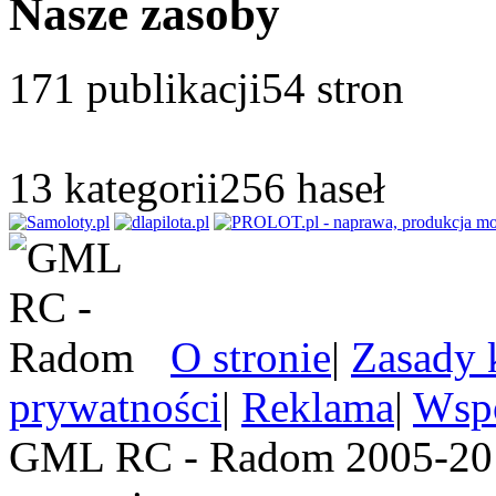
Nasze zasoby
171
publikacji
54
stron
13
kategorii
256
haseł
O stronie
|
Zasady 
prywatności
|
Reklama
|
Wspó
GML RC - Radom 2005-201