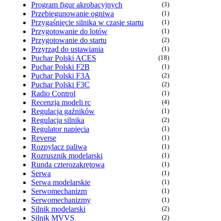
Program figur akrobacyjnych
(3)
Przebiegunowanie ogniwa
(1)
Przygaśnięcie silnika w czasie startu
(1)
Przygotowanie do lotów
(1)
Przygotowanie do startu
(2)
Przyrząd do ustawiania
(1)
Puchar Polski ACES
(18)
Puchar Polski F2B
(1)
Puchar Polski F3A
(2)
Puchar Polski F3C
(2)
Radio Control
(1)
Recenzja modeli rc
(4)
Regulacja gaźników
(1)
Regulacja silnika
(2)
Regulator napięcia
(1)
Reverse
(1)
Rozpylacz paliwa
(1)
Rozrusznik modelarski
(1)
Runda czterozakrętowa
(1)
Serwa
(1)
Serwa modelarskie
(1)
Serwomechanizm
(1)
Serwomechanizmy
(1)
Silnik modelarski
(2)
Silnik MVVS
(2)