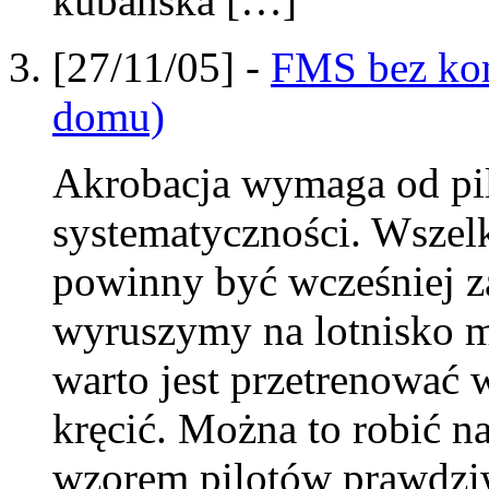
kubańska […]
[27/11/05] -
FMS bez kom
domu)
Akrobacja wymaga od pil
systematyczności. Wszelk
powinny być wcześniej z
wyruszymy na lotnisko 
warto jest przetrenować
kręcić. Można to robić n
wzorem pilotów prawdzi