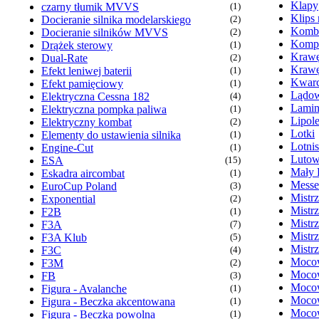
Klapy
czarny tłumik MVVS
(1)
Klips
Docieranie silnika modelarskiego
(2)
Komb
Docieranie silników MVVS
(2)
Kompr
Drążek sterowy
(1)
Krawę
Dual-Rate
(2)
Krawę
Efekt leniwej baterii
(1)
Kwarc
Efekt pamięciowy
(1)
Lądow
Elektryczna Cessna 182
(4)
Lamin
Elektryczna pompka paliwa
(1)
Lipol
Elektryczny kombat
(2)
Lotki
Elementy do ustawienia silnika
(1)
Lotni
Engine-Cut
(1)
Lutow
ESA
(15)
Mały 
Eskadra aircombat
(1)
Messe
EuroCup Poland
(3)
Mistr
Exponential
(2)
Mistr
F2B
(1)
Mistr
F3A
(7)
Mistr
F3A Klub
(5)
Mistr
F3C
(4)
Mocow
F3M
(2)
Mocow
FB
(3)
Mocow
Figura - Avalanche
(1)
Mocow
Figura - Beczka akcentowana
(1)
Mocow
Figura - Beczka powolna
(1)