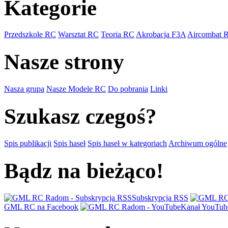
Kategorie
Przedszkole RC
Warsztat RC
Teoria RC
Akrobacja F3A
Aircombat 
Nasze strony
Nasza grupa
Nasze Modele RC
Do pobrania
Linki
Szukasz czegoś?
Spis publikacji
Spis haseł
Spis haseł w kategoriach
Archiwum ogólne
Bądz na bieżąco!
Subskrypcja RSS
GML RC na Facebook
Kanał YouTub