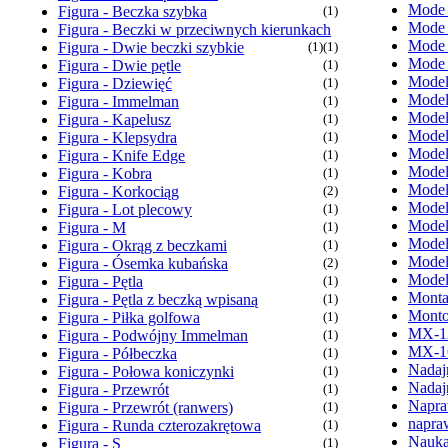
Mode
Figura - Beczka szybka
(1)
Mode
Figura - Beczki w przeciwnych kierunkach
Mode
Figura - Dwie beczki szybkie
(1)
(1)
Mode
Figura - Dwie pętle
(1)
Model
Figura - Dziewięć
(1)
Model
Figura - Immelman
(1)
Model
Figura - Kapelusz
(1)
Model
Figura - Klepsydra
(1)
Model
Figura - Knife Edge
(1)
Model
Figura - Kobra
(1)
Model
Figura - Korkociąg
(2)
Model
Figura - Lot plecowy
(1)
Model
Figura - M
(1)
Model
Figura - Okrąg z beczkami
(1)
Model
Figura - Ósemka kubańska
(2)
Model
Figura - Pętla
(1)
Monta
Figura - Pętla z beczką wpisaną
(1)
Monto
Figura - Piłka golfowa
(1)
MX-1
Figura - Podwójny Immelman
(1)
MX-1
Figura - Półbeczka
(1)
Nadaj
Figura - Połowa koniczynki
(1)
Nadaj
Figura - Przewrót
(1)
Napra
Figura - Przewrót (ranwers)
(1)
napra
Figura - Runda czterozakrętowa
(1)
Nauka
Figura - S
(1)