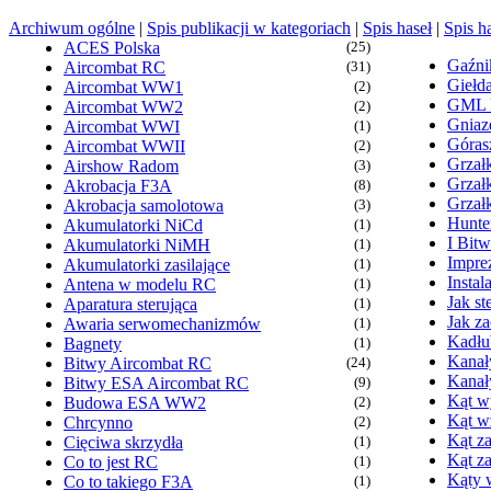
Archiwum ogólne
|
Spis publikacji w kategoriach
|
Spis haseł
|
Spis h
ACES Polska
(25)
Gaźn
Aircombat RC
(31)
Giełd
Aircombat WW1
(2)
GML
Aircombat WW2
(2)
Gniaz
Aircombat WWI
(1)
Góras
Aircombat WWII
(2)
Grzałk
Airshow Radom
(3)
Grzał
Akrobacja F3A
(8)
Grzał
Akrobacja samolotowa
(3)
Hunte
Akumulatorki NiCd
(1)
I Bit
Akumulatorki NiMH
(1)
Imprez
Akumulatorki zasilające
(1)
Insta
Antena w modelu RC
(1)
Jak s
Aparatura sterująca
(1)
Jak z
Awaria serwomechanizmów
(1)
Kadłu
Bagnety
(1)
Kanał
Bitwy Aircombat RC
(24)
Kanał
Bitwy ESA Aircombat RC
(9)
Kąt wy
Budowa ESA WW2
(2)
Kąt w
Chrcynno
(2)
Kąt za
Cięciwa skrzydła
(1)
Kąt z
Co to jest RC
(1)
Kąty 
Co to takiego F3A
(1)