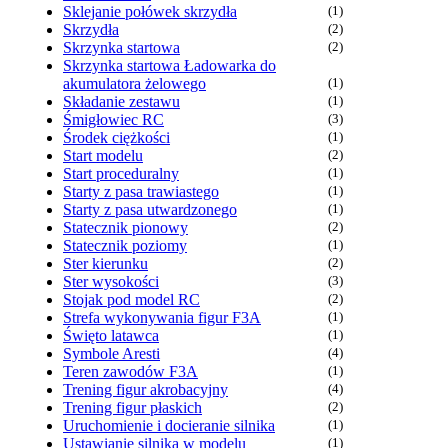
Sklejanie połówek skrzydła
(1)
Skrzydła
(2)
Skrzynka startowa
(2)
Skrzynka startowa Ładowarka do
akumulatora żelowego
(1)
Składanie zestawu
(1)
Śmigłowiec RC
(3)
Środek ciężkości
(1)
Start modelu
(2)
Start proceduralny
(1)
Starty z pasa trawiastego
(1)
Starty z pasa utwardzonego
(1)
Statecznik pionowy
(2)
Statecznik poziomy
(1)
Ster kierunku
(2)
Ster wysokości
(3)
Stojak pod model RC
(2)
Strefa wykonywania figur F3A
(1)
Święto latawca
(1)
Symbole Aresti
(4)
Teren zawodów F3A
(1)
Trening figur akrobacyjny
(4)
Trening figur płaskich
(2)
Uruchomienie i docieranie silnika
(1)
Ustawianie silnika w modelu
(1)