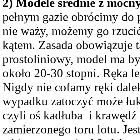
2) Modele średnie z mocn
pełnym gazie obrócimy do p
nie waży, możemy go rzuci
kątem. Zasada obowiązuje t
prostoliniowy, model ma by
około 20-30 stopni. Ręka le
Nigdy nie cofamy ręki dale
wypadku zatoczyć może łuk
czyli oś kadłuba i krawędź 
zamierzonego toru lotu. Je