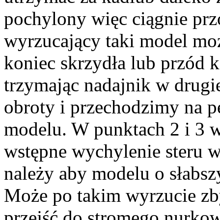
pochylony więc ciągnie pr
wyrzucający taki model mo
koniec skrzydła lub przód 
trzymając nadajnik w drugi
obroty i przechodzimy na p
modelu. W punktach 2 i 3 w
wstępne wychylenie steru w
należy aby modelu o słabsz
Może po takim wyrzucie zby
przejść do stromego nurkow