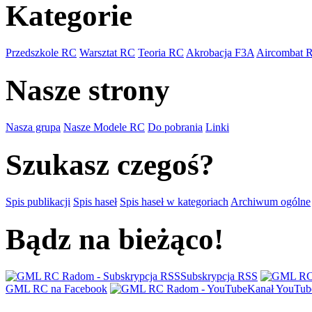
Kategorie
Przedszkole RC
Warsztat RC
Teoria RC
Akrobacja F3A
Aircombat 
Nasze strony
Nasza grupa
Nasze Modele RC
Do pobrania
Linki
Szukasz czegoś?
Spis publikacji
Spis haseł
Spis haseł w kategoriach
Archiwum ogólne
Bądz na bieżąco!
Subskrypcja RSS
GML RC na Facebook
Kanał YouTub