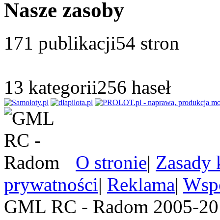
Nasze zasoby
171
publikacji
54
stron
13
kategorii
256
haseł
O stronie
|
Zasady 
prywatności
|
Reklama
|
Wspó
GML RC - Radom 2005-201