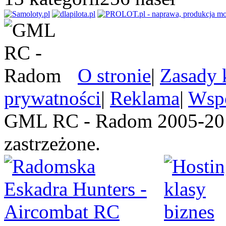
O stronie
|
Zasady 
prywatności
|
Reklama
|
Wspó
GML RC - Radom 2005-201
zastrzeżone.