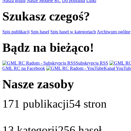
Nasza grupa
Nasze Modele RC
Do pobrania
Linki
Szukasz czegoś?
Spis publikacji
Spis haseł
Spis haseł w kategoriach
Archiwum ogólne
Bądz na bieżąco!
Subskrypcja RSS
GML RC na Facebook
Kanał YouTub
Nasze zasoby
171
publikacji
54
stron
13
kategorii
256
haseł