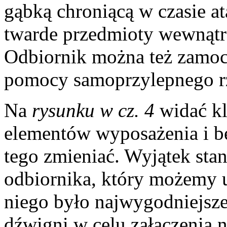
gąbką chroniącą w czasie a
twarde przedmioty wewnątr
Odbiornik można też zamoc
pomocy samoprzylepnego rze
Na
rysunku w cz. 4
widać k
elementów wyposażenia i be
tego zmieniać. Wyjątek sta
odbiornika, który możemy u
niego było najwygodniejsze
dźwigni w celu załączenia n