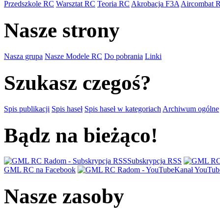
Przedszkole RC
Warsztat RC
Teoria RC
Akrobacja F3A
Aircombat 
Nasze strony
Nasza grupa
Nasze Modele RC
Do pobrania
Linki
Szukasz czegoś?
Spis publikacji
Spis haseł
Spis haseł w kategoriach
Archiwum ogólne
Bądz na bieżąco!
Subskrypcja RSS
GML RC na Facebook
Kanał YouTub
Nasze zasoby