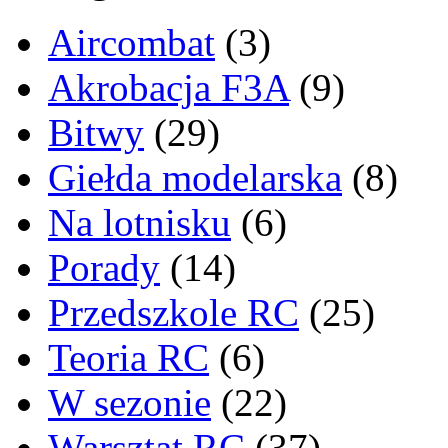
Aircombat
(3)
Akrobacja F3A
(9)
Bitwy
(29)
Giełda modelarska
(8)
Na lotnisku
(6)
Porady
(14)
Przedszkole RC
(25)
Teoria RC
(6)
W sezonie
(22)
Warsztat RC
(37)