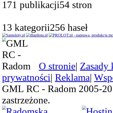
171
publikacji
54
stron
13
kategorii
256
haseł
O stronie
|
Zasady 
prywatności
|
Reklama
|
Wspó
GML RC - Radom 2005-201
zastrzeżone.