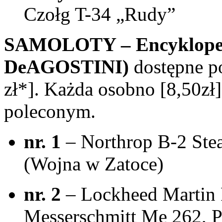
Czołg T-34 „Rudy”
SAMOLOTY – Encyklopedi
DeAGOSTINI)
dostępne p
zł*]. Każda osobno [8,50zł]
poleconym.
nr. 1
– Northrop B-2 Stea
(Wojna w Zatoce)
nr. 2
– Lockheed Martin 
Messerschmitt Me 262, P