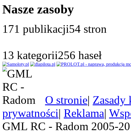
Nasze zasoby
171
publikacji
54
stron
13
kategorii
256
haseł
O stronie
|
Zasady 
prywatności
|
Reklama
|
Wspó
GML RC - Radom 2005-201