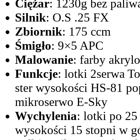
Ciężar
: 1230g bez paliw
Silnik
: O.S .25 FX
Zbiornik
: 175 ccm
Śmigło
: 9×5 APC
Malowanie
: farby akryl
Funkcje
: lotki 2serwa 
ster wysokości HS-81 p
mikroserwo E-Sky
Wychylenia
: lotki po 25
wysokości 15 stopni w g