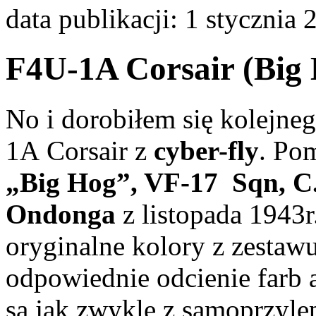
data publikacji: 1 stycznia
F4U-1A Corsair (Big
No i dorobiłem się kolejne
1A Corsair z
cyber-fly
. Po
„Big Hog”, VF-17 Sqn, C
Ondonga
z listopada 1943r
oryginalne kolory z zestawu
odpowiednie odcienie farb
są jak zwykle z samoprzylep