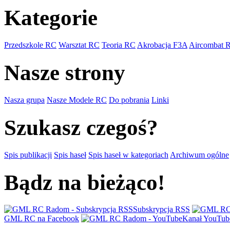
Kategorie
Przedszkole RC
Warsztat RC
Teoria RC
Akrobacja F3A
Aircombat 
Nasze strony
Nasza grupa
Nasze Modele RC
Do pobrania
Linki
Szukasz czegoś?
Spis publikacji
Spis haseł
Spis haseł w kategoriach
Archiwum ogólne
Bądz na bieżąco!
Subskrypcja RSS
GML RC na Facebook
Kanał YouTub