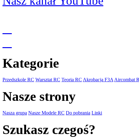
Nasz kanał YouTube
Kategorie
Przedszkole RC
Warsztat RC
Teoria RC
Akrobacja F3A
Aircombat 
Nasze strony
Nasza grupa
Nasze Modele RC
Do pobrania
Linki
Szukasz czegoś?