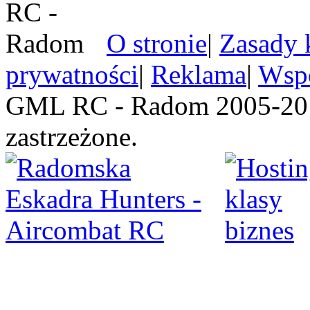
O stronie
|
Zasady 
prywatności
|
Reklama
|
Wspó
GML RC - Radom 2005-201
zastrzeżone.