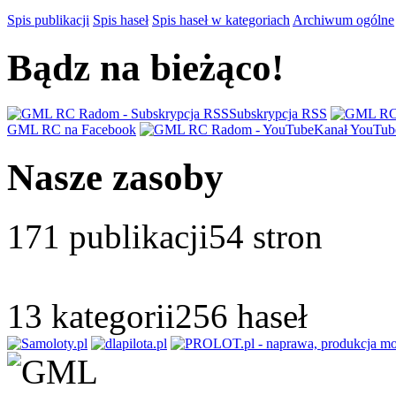
Spis publikacji
Spis haseł
Spis haseł w kategoriach
Archiwum ogólne
Bądz na bieżąco!
Subskrypcja RSS
GML RC na Facebook
Kanał YouTub
Nasze zasoby
171
publikacji
54
stron
13
kategorii
256
haseł