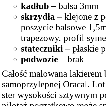
kadłub
– balsa 3mm
skrzydła
– klejone z 
poszycie balsowe 1,5m
trapezowy, profil sym
stateczniki
– płaskie 
podwozie
– brak
Całość malowana lakierem b
samoprzylepnej Oracal. Lo
ster wysokości sztywnym p
pilotaż początkowo może s