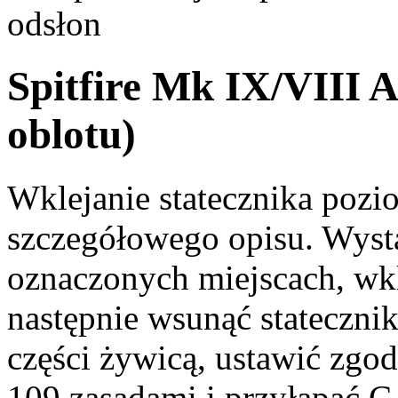
odsłon
Spitfire Mk IX/VIII A
oblotu)
Wklejanie statecznika poz
szczegółowego opisu. Wysta
oznaczonych miejscach, wkl
następnie wsunąć stateczn
części żywicą, ustawić zgo
109 zasadami i przyłapać C