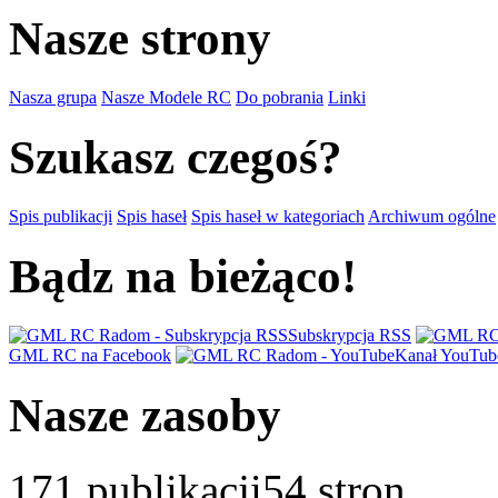
Nasze strony
Nasza grupa
Nasze Modele RC
Do pobrania
Linki
Szukasz czegoś?
Spis publikacji
Spis haseł
Spis haseł w kategoriach
Archiwum ogólne
Bądz na bieżąco!
Subskrypcja RSS
GML RC na Facebook
Kanał YouTub
Nasze zasoby
171
publikacji
54
stron