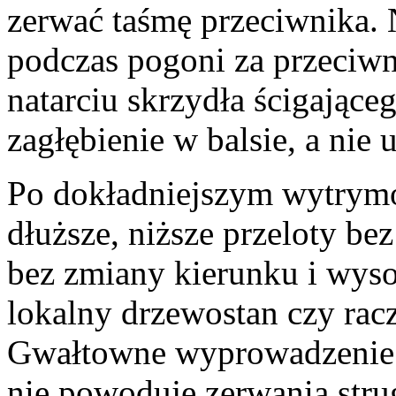
zerwać taśmę przeciwnika. 
podczas pogoni za przeciwni
natarciu skrzydła ścigając
zagłębienie w balsie, a nie 
Po dokładniejszym wytrym
dłuższe, niższe przeloty be
bez zmiany kierunku i wyso
lokalny drzewostan czy racz
Gwałtowne wyprowadzenie w 
nie powoduje zerwania stru