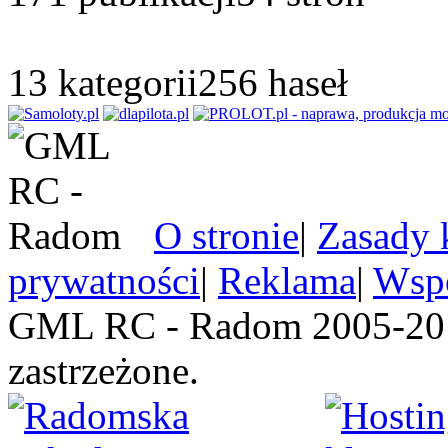
13
kategorii
256
haseł
O stronie
|
Zasady 
prywatności
|
Reklama
|
Wspó
GML RC - Radom 2005-201
zastrzeżone.