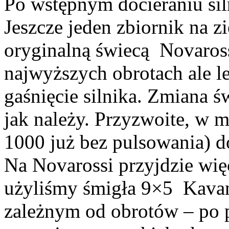
Po wstępnym docieraniu siln
Jeszcze jeden zbiornik na 
oryginalną świecą Novaross
najwyższych obrotach ale l
gaśnięcie silnika. Zmiana ś
jak należy. Przyzwoite, w 
1000 już bez pulsowania) do
Na Novarossi przyjdzie więc
użyliśmy śmigła 9×5 Kavan
zależnym od obrotów – po pr