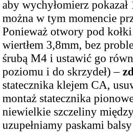
aby wychyłomierz pokazał 
można w tym momencie przy
Ponieważ otwory pod kołki
wiertłem 3,8mm, bez probl
śrubą M4 i ustawić go równ
poziomu i do skrzydeł) –
zd
statecznika klejem CA, usu
montaż statecznika pionow
niewielkie szczeliny międz
uzupełniamy paskami balsy