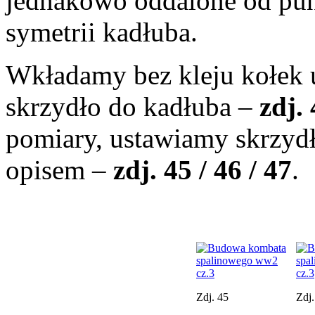
jednakowo oddalone od punk
symetrii kadłuba.
Wkładamy bez kleju kołek 
skrzydło do kadłuba –
zdj.
pomiary, ustawiamy skrzyd
opisem –
zdj. 45 / 46 / 47
.
Zdj. 45
Zdj.