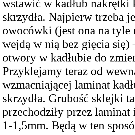
wstawić w kadłub nakrętk
skrzydła. Najpierw trzeba j
owocówki (jest ona na tyle 
wejdą w nią bez gięcia się)
otwory w kadłubie do zmie
Przyklejamy teraz od wewną
wzmacniającej laminat kad
skrzydła. Grubość sklejki t
przechodziły przez laminat 
1-1,5mm. Będą w ten sposób