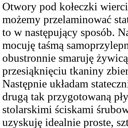
Otwory pod kołeczki
wierc
możemy przelaminować state
to w następujący sposób. N
mocuję taśmą samoprzylepną
obustronnie smaruję żywicą
przesiąknięciu tkaniny zbi
Następnie układam stateczni
drugą tak przygotowaną płyt
stolarskimi ściskami śrub
uzyskuję idealnie proste, s