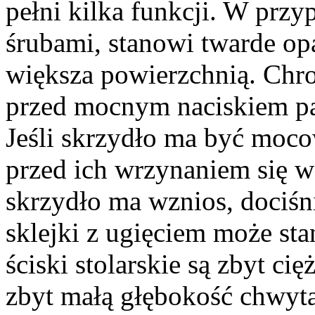
pełni kilka funkcji. W prz
śrubami, stanowi twarde opa
większa powierzchnią. Chro
przed mocnym naciskiem p
Jeśli skrzydło ma być moc
przed ich wrzynaniem się w
skrzydło ma wznios, dociśn
sklejki z ugięciem może st
ściski stolarskie są zbyt c
zbyt małą głębokość chwyt