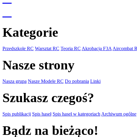
Kategorie
Przedszkole RC
Warsztat RC
Teoria RC
Akrobacja F3A
Aircombat 
Nasze strony
Nasza grupa
Nasze Modele RC
Do pobrania
Linki
Szukasz czegoś?
Spis publikacji
Spis haseł
Spis haseł w kategoriach
Archiwum ogólne
Bądz na bieżąco!