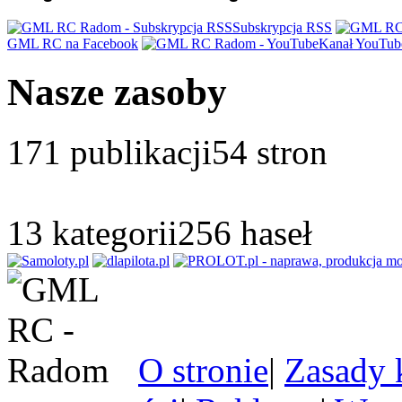
Subskrypcja RSS
GML RC na Facebook
Kanał YouTub
Nasze zasoby
171
publikacji
54
stron
13
kategorii
256
haseł
O stronie
|
Zasady 