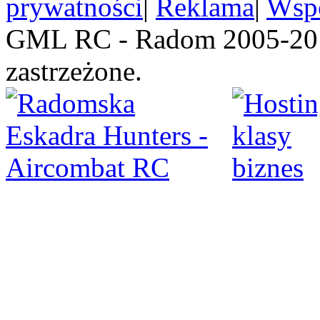
prywatności
|
Reklama
|
Wspó
GML RC - Radom 2005-201
zastrzeżone.