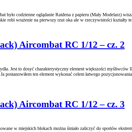
bat było codzienne oglądanie Raidena z papieru (Mały Modelarz) wis
akie robi wrażenie na pierwszy rzut oka ale w rzeczywistości kształty
ck) Aircombat RC 1/12 – cz. 2
zydła. Jest to dosyć charakterystyczny element większości myśliwców II
. Ja postanowiłem ten element wykonać celem łatwego pozycjonowani
ck) Aircombat RC 1/12 – cz. 3
wane w miejskich blokach można śmiało zaliczyć do sportów ekstrema