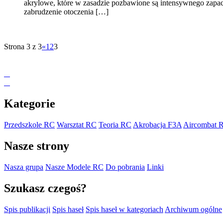
akrylowe, które w zasadzie pozbawione są intensywnego zapachu
zabrudzenie otoczenia […]
Strona 3 z 3
«
1
2
3
Kategorie
Przedszkole RC
Warsztat RC
Teoria RC
Akrobacja F3A
Aircombat 
Nasze strony
Nasza grupa
Nasze Modele RC
Do pobrania
Linki
Szukasz czegoś?
Spis publikacji
Spis haseł
Spis haseł w kategoriach
Archiwum ogólne