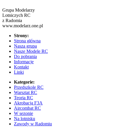
Grupa Modelarzy
Lotniczych RC
z Radomia
www.modelarz.one.pl
Strony:
Strona główna
Nasza grupa
Nasze Modele RC
Do pobrania
Informacje
Kontakt
Linki
Kategorie:
Przedszkole RC
Warsztat RC
Teoria RC
Akrobacja F3A
Aircombat RC
W sezonie
Na lotnisku
Zawody w Radomiu