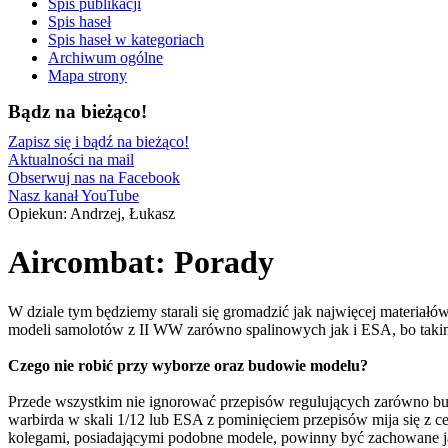
Spis publikacji
Spis haseł
Spis haseł w kategoriach
Archiwum ogólne
Mapa strony
Bądz na bieżąco!
Zapisz się i bądź na bieżąco!
Aktualności na mail
Obserwuj nas na Facebook
Nasz kanał YouTube
Opiekun: Andrzej, Łukasz
Aircombat: Porady
W dziale tym będziemy starali się gromadzić jak najwięcej materiałó
modeli samolotów z II WW zarówno spalinowych jak i ESA, bo taki
Czego nie robić przy wyborze oraz budowie modelu?
Przede wszystkim nie ignorować przepisów regulujących zarówno bu
warbirda w skali 1/12 lub ESA z pominięciem przepisów mija się z 
kolegami, posiadającymi podobne modele, powinny być zachowane jakie