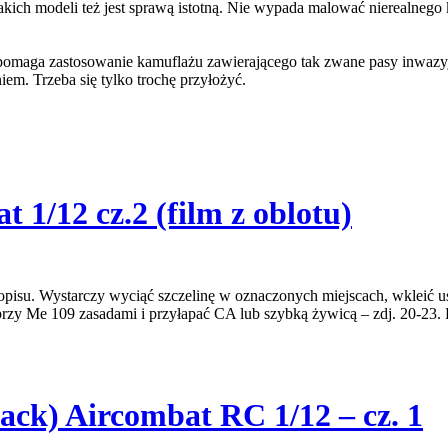
 takich modeli też jest sprawą istotną. Nie wypada malować nierealn
o pomaga zastosowanie kamuflażu zawierającego tak zwane pasy inwazy
m. Trzeba się tylko trochę przyłożyć.
 1/12 cz.2 (film z oblotu)
pisu. Wystarczy wyciąć szczelinę w oznaczonych miejscach, wkleić u
rzy Me 109 zasadami i przyłapać CA lub szybką żywicą – zdj. 20-23. P
ck) Aircombat RC 1/12 – cz. 1