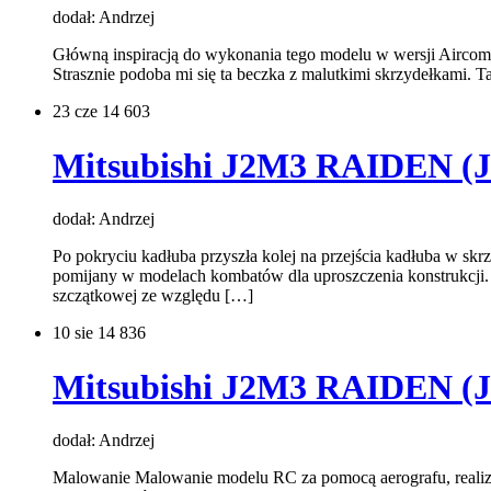
dodał: Andrzej
Główną inspiracją do wykonania tego modelu w wersji Aircom
Strasznie podoba mi się ta beczka z malutkimi skrzydełkami. T
23
cze 14
603
Mitsubishi J2M3 RAIDEN (Ja
dodał: Andrzej
Po pokryciu kadłuba przyszła kolej na przejścia kadłuba w skr
pomijany w modelach kombatów dla uproszczenia konstrukcji
szczątkowej ze względu […]
10
sie 14
836
Mitsubishi J2M3 RAIDEN (Ja
dodał: Andrzej
Malowanie Malowanie modelu RC za pomocą aerografu, realizo