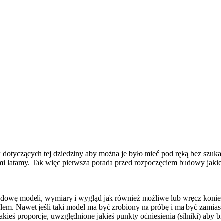
w dotyczących tej dziedziny aby można je było mieć pod ręką bez szuka
mi latamy. Tak więc pierwsza porada przed rozpoczęciem budowy jaki
dowę modeli, wymiary i wygląd jak również możliwe lub wręcz konie
celem. Nawet jeśli taki model ma być zrobiony na próbę i ma być zam
ś proporcje, uwzględnione jakieś punkty odniesienia (silniki) aby bit