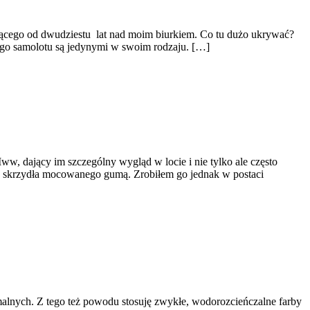
zącego od dwudziestu lat nad moim biurkiem. Co tu dużo ukrywać?
 tego samolotu są jedynymi w swoim rodzaju. […]
ww, dający im szczególny wygląd w locie i nie tylko ale często
a skrzydła mocowanego gumą. Zrobiłem go jednak w postaci
lnych. Z tego też powodu stosuję zwykłe, wodorozcieńczalne farby