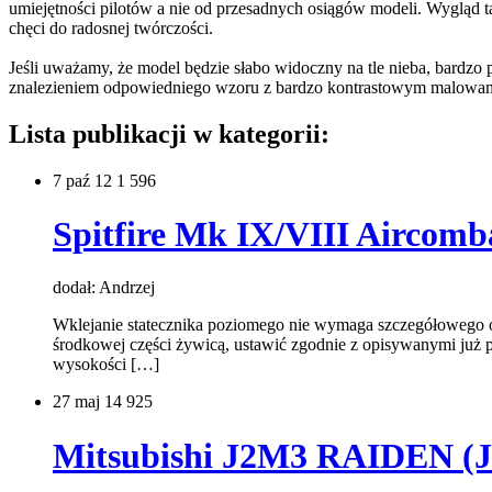
umiejętności pilotów a nie od przesadnych osiągów modeli. Wygląd
chęci do radosnej twórczości.
Jeśli uważamy, że model będzie słabo widoczny na tle nieba, bardz
znalezieniem odpowiedniego wzoru z bardzo kontrastowym malowanie
Lista publikacji w kategorii:
7
paź 12
1 596
Spitfire Mk IX/VIII Aircombat
dodał: Andrzej
Wklejanie statecznika poziomego nie wymaga szczegółowego o
środkowej części żywicą, ustawić zgodnie z opisywanymi już p
wysokości […]
27
maj 14
925
Mitsubishi J2M3 RAIDEN (Ja