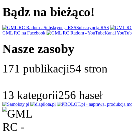
Bądz na bieżąco!
Subskrypcja RSS
GML RC na Facebook
Kanał YouTub
Nasze zasoby
171
publikacji
54
stron
13
kategorii
256
haseł