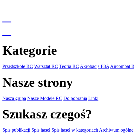
Kategorie
Przedszkole RC
Warsztat RC
Teoria RC
Akrobacja F3A
Aircombat 
Nasze strony
Nasza grupa
Nasze Modele RC
Do pobrania
Linki
Szukasz czegoś?
Spis publikacji
Spis haseł
Spis haseł w kategoriach
Archiwum ogólne