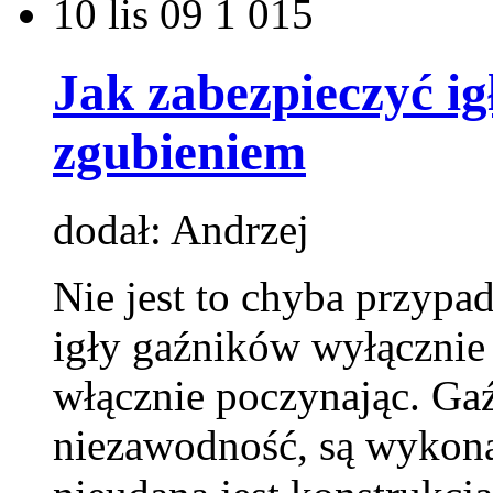
10
lis 09
1 015
Jak zabezpieczyć i
zgubieniem
dodał: Andrzej
Nie jest to chyba przypa
igły gaźników wyłączni
włącznie poczynając. Gaźn
niezawodność, są wykonan