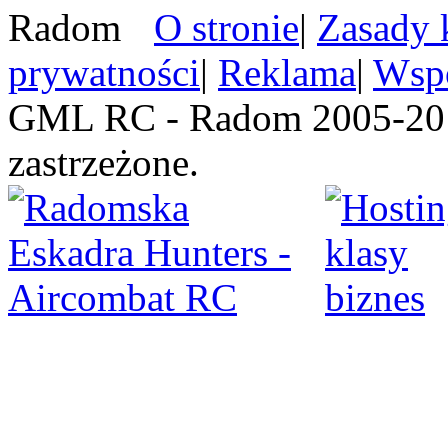
O stronie
|
Zasady 
prywatności
|
Reklama
|
Wspó
GML RC - Radom 2005-201
zastrzeżone.