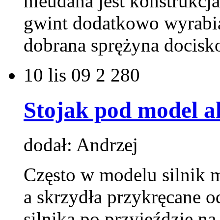
nieudana jest konstrukcj
gwint dodatkowo wyrabiaj
dobrana sprężyna docisk
10
lis 09
2 280
Stojak pod model 
dodał: Andrzej
Często w modelu silnik 
a skrzydła przykręcane o
silnika po przyjeździe na