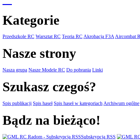
Kategorie
Przedszkole RC
Warsztat RC
Teoria RC
Akrobacja F3A
Aircombat 
Nasze strony
Nasza grupa
Nasze Modele RC
Do pobrania
Linki
Szukasz czegoś?
Spis publikacji
Spis haseł
Spis haseł w kategoriach
Archiwum ogólne
Bądz na bieżąco!
Subskrypcja RSS