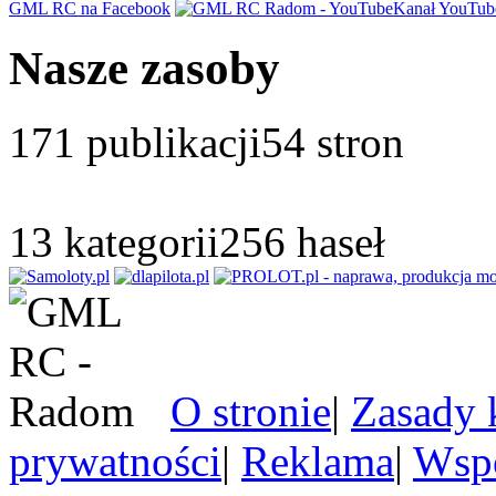
GML RC na Facebook
Kanał YouTub
Nasze zasoby
171
publikacji
54
stron
13
kategorii
256
haseł
O stronie
|
Zasady 
prywatności
|
Reklama
|
Wspó