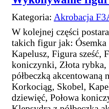
Kategoria:
Akrobacja F3
W kolejnej części posta
takich figur jak: Ósemka
Kapelusz, Figura sześć, 
koniczynki, Złota rybka,
półbeczką akcentowaną 
Korkociąg, Skobel, Kapel
dziewięć, Połowa koniczy
Klepsydra z półbeczką a