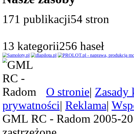
171
publikacji
54
stron
13
kategorii
256
haseł
O stronie
|
Zasady 
prywatności
|
Reklama
|
Wspó
GML RC - Radom 2005-201
zastrzeżone.