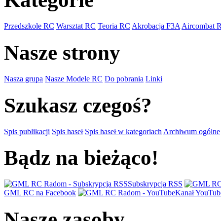
Przedszkole RC
Warsztat RC
Teoria RC
Akrobacja F3A
Aircombat 
Nasze strony
Nasza grupa
Nasze Modele RC
Do pobrania
Linki
Szukasz czegoś?
Spis publikacji
Spis haseł
Spis haseł w kategoriach
Archiwum ogólne
Bądz na bieżąco!
Subskrypcja RSS
GML RC na Facebook
Kanał YouTub
Nasze zasoby