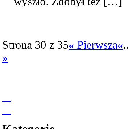
wyszło. Zdobył też […]
Strona 30 z 35
« Pierwsza
«
..
»
Kategorie